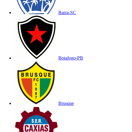
Barra-SC
Botafogo-PB
Brusque