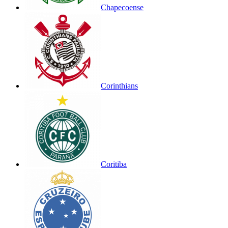
Chapecoense
Corinthians
Coritiba