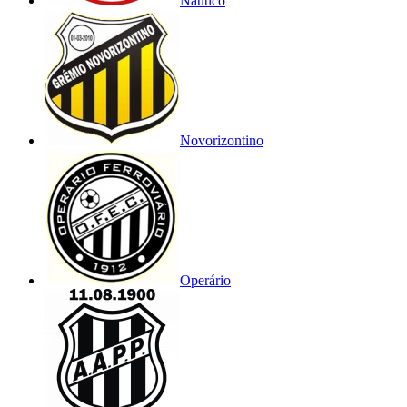
Náutico
Novorizontino
Operário