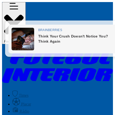
Fechar Menu
Times
Placar
Rádio