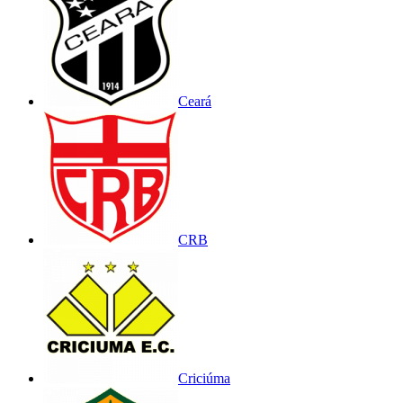
Ceará
CRB
Criciúma