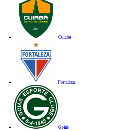
Cuiabá
Fortaleza
Goiás