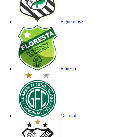
Figueirense
Floresta
Guarani