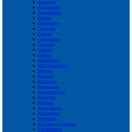
Alagoano
Amapaense
Amazonense
Baiano
Brasiliense
Capixaba
Carioca
Catarinense
Cearense
Gaúcho
Goiano
Maranhense
Mato-Grossense
Mineiro
Paraense
Paraibano
Paranaense
Pernambucano
Piauiense
Potiguar
Rondoniense
Roraimense
Sergipano
Sul-Mato-Grossense
Tocantinense