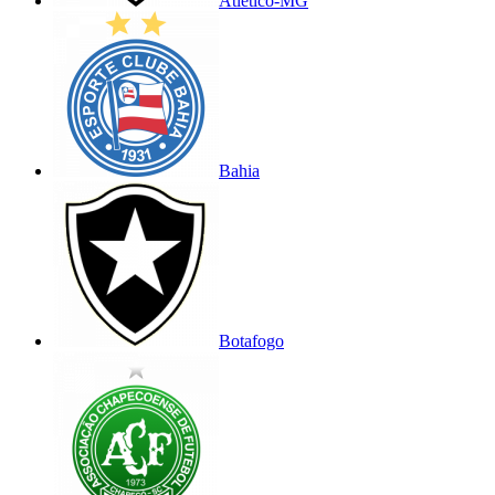
Atlético-MG
Bahia
Botafogo