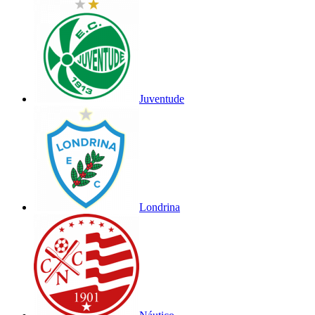
Juventude
Londrina