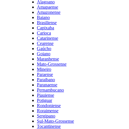
Alagoano
Amapaense
Amazonense
Baiano
Brasiliense
Capixaba
Carioca
Catarinense
Cearense
Gaúcho
Goiano
Maranhense
Mato-Grossense
Mineiro
Paraense
Paraibano
Paranaense
Pernambucano
Piauiense
Potiguar
Rondoniense
Roraimense
Sergipano
Sul-Mato-Grossense
Tocantinense