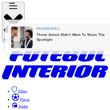
Fechar Menu
Times
Placar
Rádio