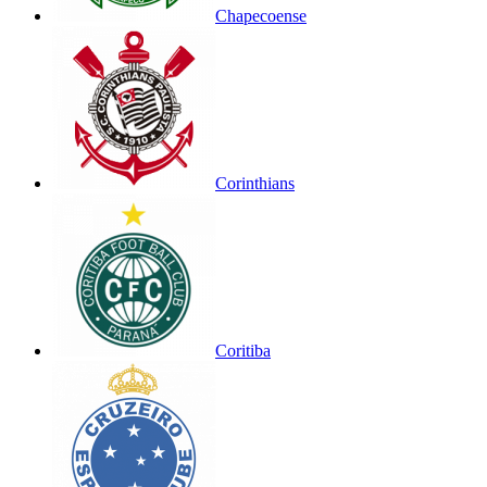
Chapecoense
Corinthians
Coritiba