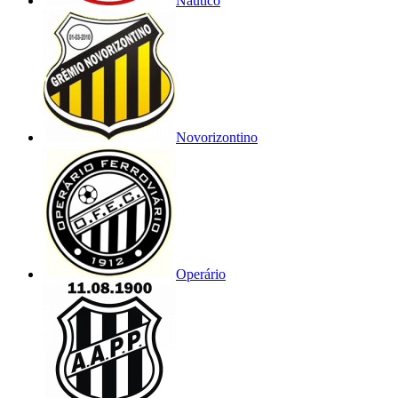
Náutico
Novorizontino
Operário