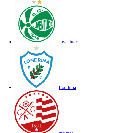
Juventude
Londrina