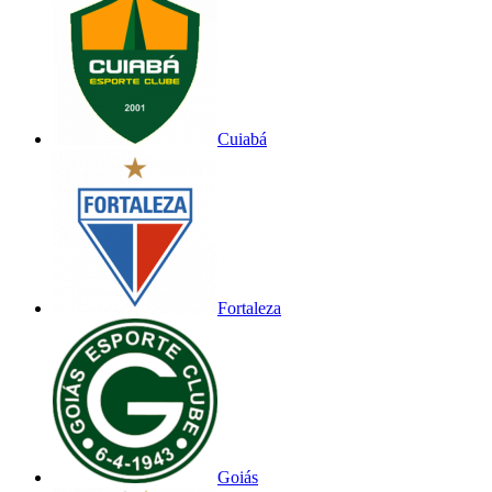
Cuiabá
Fortaleza
Goiás