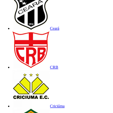
Ceará
CRB
Criciúma