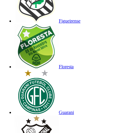
Figueirense
Floresta
Guarani