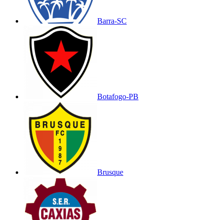
Barra-SC
Botafogo-PB
Brusque