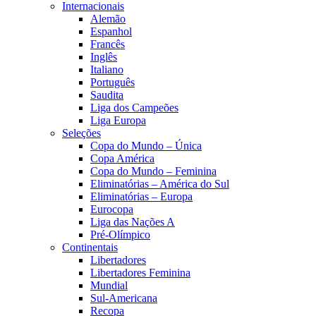
Internacionais
Alemão
Espanhol
Francês
Inglês
Italiano
Português
Saudita
Liga dos Campeões
Liga Europa
Seleções
Copa do Mundo – Única
Copa América
Copa do Mundo – Feminina
Eliminatórias – América do Sul
Eliminatórias – Europa
Eurocopa
Liga das Nações A
Pré-Olímpico
Continentais
Libertadores
Libertadores Feminina
Mundial
Sul-Americana
Recopa