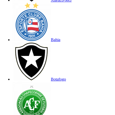
Atlético-MG
Bahia
Botafogo