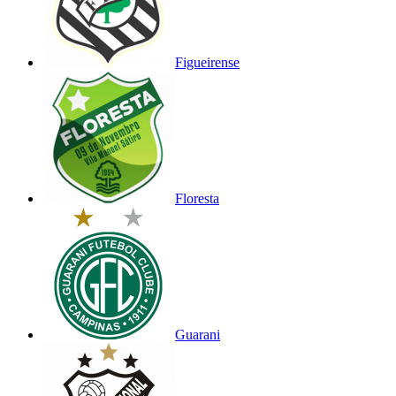
Figueirense
Floresta
Guarani