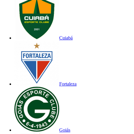
Cuiabá
Fortaleza
Goiás