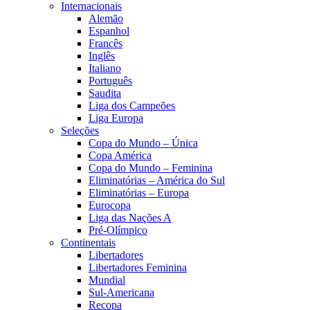
Internacionais
Alemão
Espanhol
Francês
Inglês
Italiano
Português
Saudita
Liga dos Campeões
Liga Europa
Seleções
Copa do Mundo – Única
Copa América
Copa do Mundo – Feminina
Eliminatórias – América do Sul
Eliminatórias – Europa
Eurocopa
Liga das Nações A
Pré-Olímpico
Continentais
Libertadores
Libertadores Feminina
Mundial
Sul-Americana
Recopa