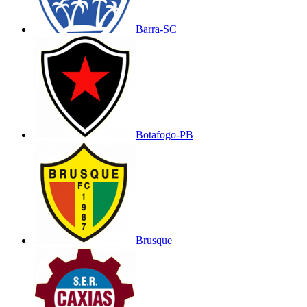
Barra-SC
Botafogo-PB
Brusque