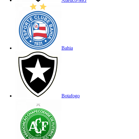
Atlético-MG
Bahia
Botafogo