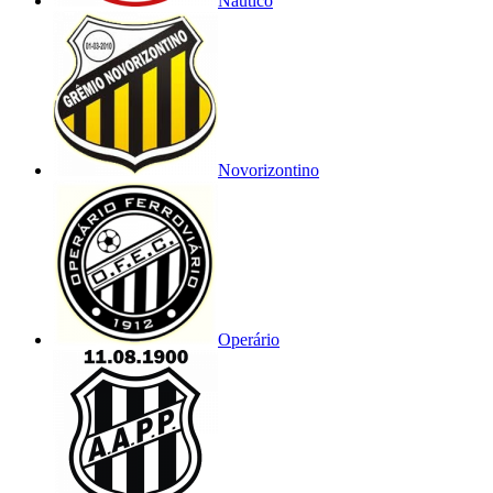
Náutico
Novorizontino
Operário