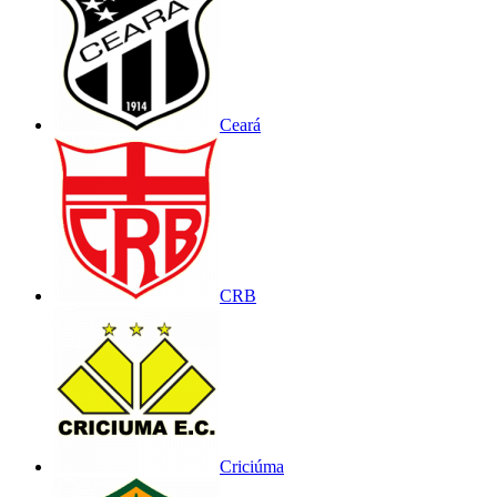
Ceará
CRB
Criciúma