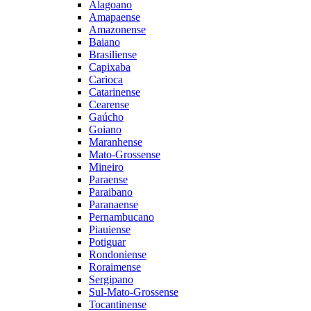
Alagoano
Amapaense
Amazonense
Baiano
Brasiliense
Capixaba
Carioca
Catarinense
Cearense
Gaúcho
Goiano
Maranhense
Mato-Grossense
Mineiro
Paraense
Paraibano
Paranaense
Pernambucano
Piauiense
Potiguar
Rondoniense
Roraimense
Sergipano
Sul-Mato-Grossense
Tocantinense