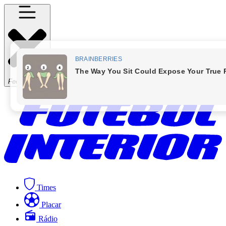
Fechar Menu
Times
Placar
Rádio