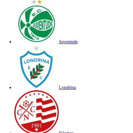
Juventude
Londrina