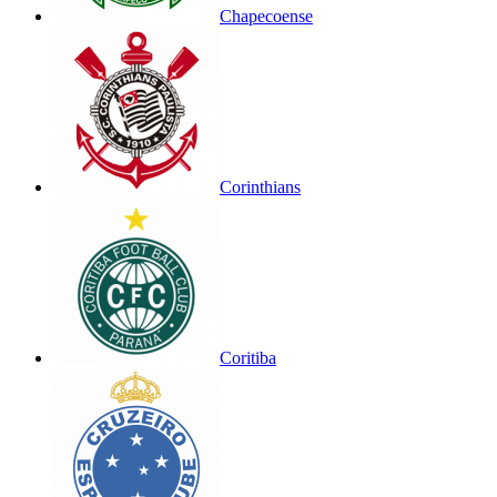
Chapecoense
Corinthians
Coritiba