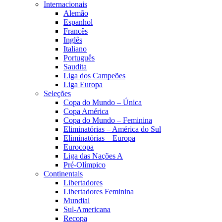
Internacionais
Alemão
Espanhol
Francês
Inglês
Italiano
Português
Saudita
Liga dos Campeões
Liga Europa
Seleções
Copa do Mundo – Única
Copa América
Copa do Mundo – Feminina
Eliminatórias – América do Sul
Eliminatórias – Europa
Eurocopa
Liga das Nações A
Pré-Olímpico
Continentais
Libertadores
Libertadores Feminina
Mundial
Sul-Americana
Recopa