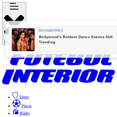
Fechar Menu
Times
Placar
Rádio