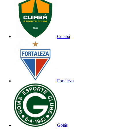
Cuiabá
Fortaleza
Goiás