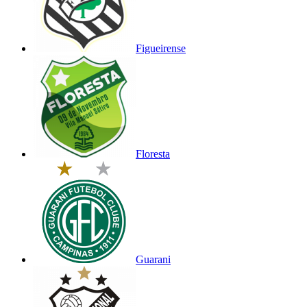
Figueirense
Floresta
Guarani