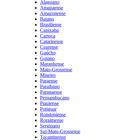
Alagoano
Amapaense
Amazonense
Baiano
Brasiliense
Capixaba
Carioca
Catarinense
Cearense
Gaúcho
Goiano
Maranhense
Mato-Grossense
Mineiro
Paraense
Paraibano
Paranaense
Pernambucano
Piauiense
Potiguar
Rondoniense
Roraimense
Sergipano
Sul-Mato-Grossense
Tocantinense