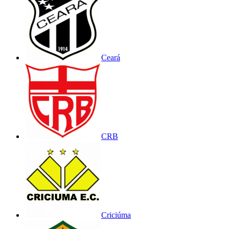
Ceará
CRB
Criciúma