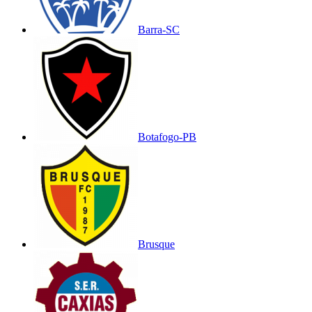
Barra-SC
Botafogo-PB
Brusque