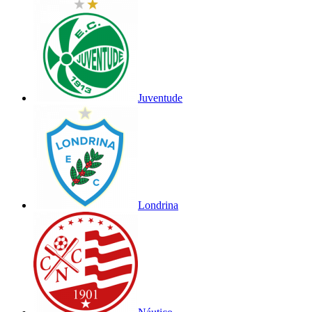
Juventude
Londrina