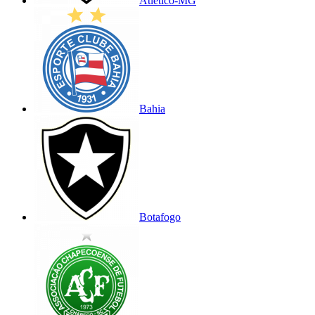
Atlético-MG
Bahia
Botafogo