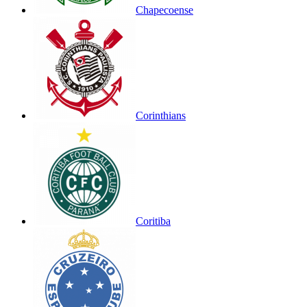
Chapecoense
Corinthians
Coritiba