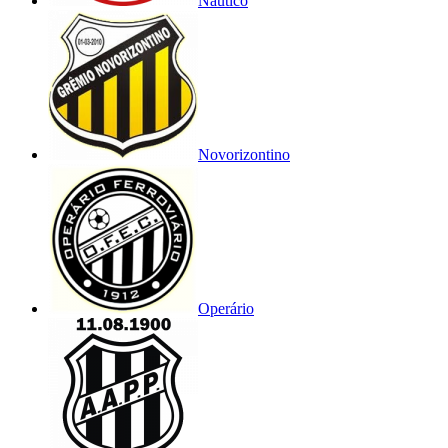
Náutico
Novorizontino
Operário