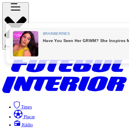
Fechar Menu
Times
Placar
Rádio