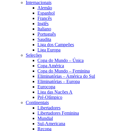
Internacionais
Alemão
Espanhol
Francês
Inglês
Italiano
Português
Saudita
Liga dos Campeões
Liga Europa
Seleções
Copa do Mundo – Única
Copa América
Copa do Mundo – Feminina
Eliminatórias – América do Sul
Eliminatórias – Europa
Eurocopa
Liga das Nações A
Pré-Olímpico
Continentais
Libertadores
Libertadores Feminina
Mundial
Sul-Americana
Recopa