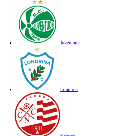
Juventude
Londrina