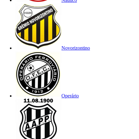
Náutico
Novorizontino
Operário