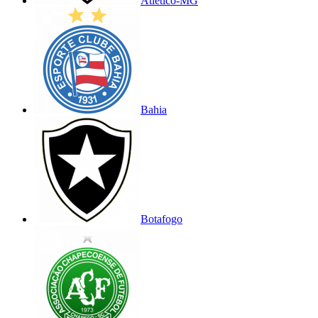
Atlético-MG
Bahia
Botafogo