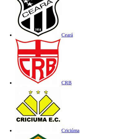
Ceará
CRB
Criciúma