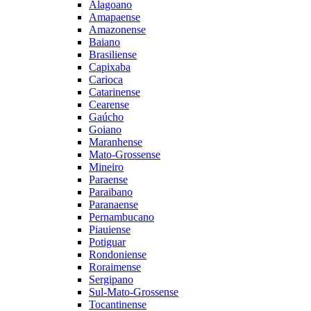
Alagoano
Amapaense
Amazonense
Baiano
Brasiliense
Capixaba
Carioca
Catarinense
Cearense
Gaúcho
Goiano
Maranhense
Mato-Grossense
Mineiro
Paraense
Paraibano
Paranaense
Pernambucano
Piauiense
Potiguar
Rondoniense
Roraimense
Sergipano
Sul-Mato-Grossense
Tocantinense