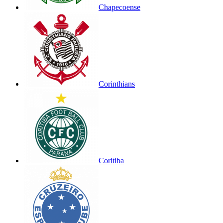
Chapecoense
Corinthians
Coritiba