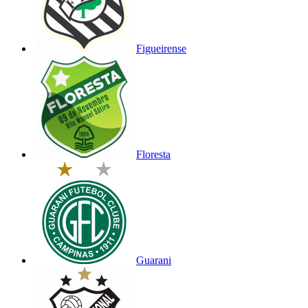
Figueirense
Floresta
Guarani