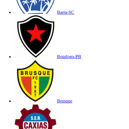
Barra-SC
Botafogo-PB
Brusque