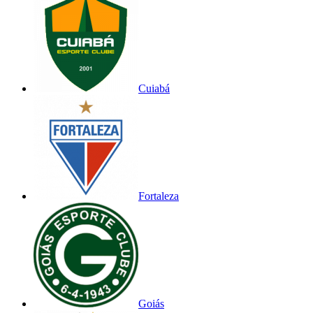
Cuiabá
Fortaleza
Goiás