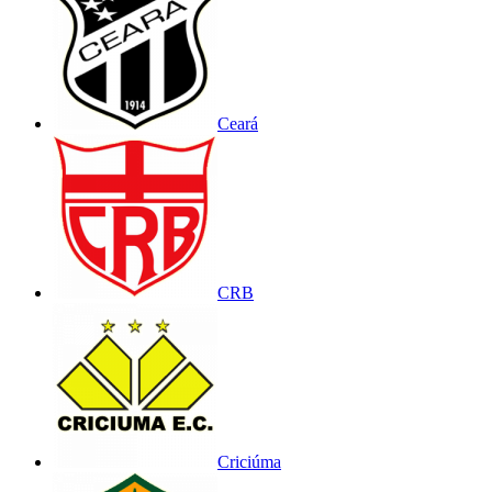
Ceará
CRB
Criciúma