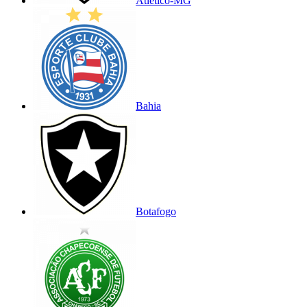
Atlético-MG
Bahia
Botafogo