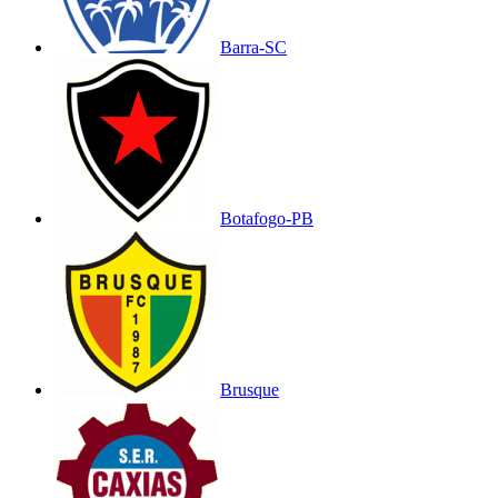
Barra-SC
Botafogo-PB
Brusque