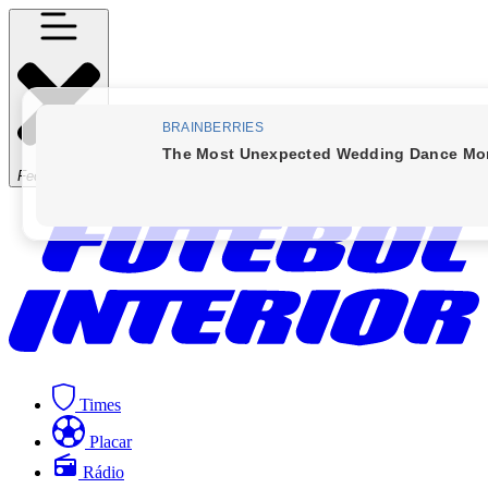
Fechar Menu
Times
Placar
Rádio