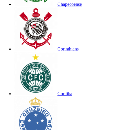
Chapecoense
Corinthians
Coritiba