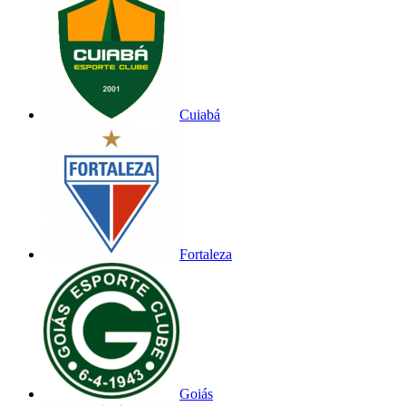
Cuiabá
Fortaleza
Goiás