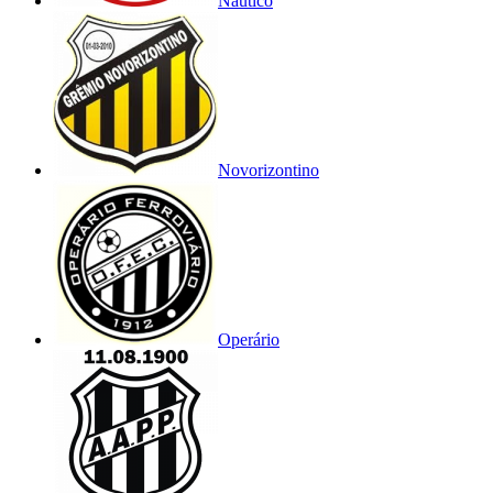
Náutico
Novorizontino
Operário