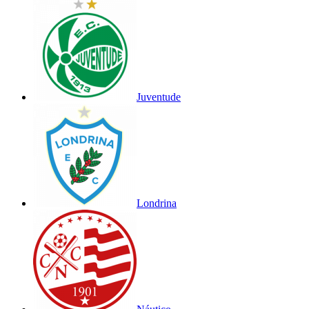
Juventude
Londrina