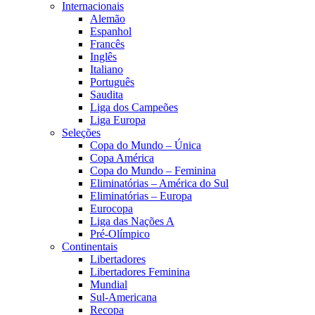
Internacionais
Alemão
Espanhol
Francês
Inglês
Italiano
Português
Saudita
Liga dos Campeões
Liga Europa
Seleções
Copa do Mundo – Única
Copa América
Copa do Mundo – Feminina
Eliminatórias – América do Sul
Eliminatórias – Europa
Eurocopa
Liga das Nações A
Pré-Olímpico
Continentais
Libertadores
Libertadores Feminina
Mundial
Sul-Americana
Recopa