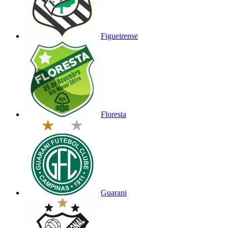
Figueirense
Floresta
Guarani