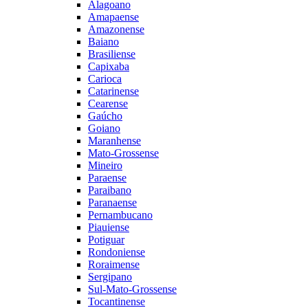
Alagoano
Amapaense
Amazonense
Baiano
Brasiliense
Capixaba
Carioca
Catarinense
Cearense
Gaúcho
Goiano
Maranhense
Mato-Grossense
Mineiro
Paraense
Paraibano
Paranaense
Pernambucano
Piauiense
Potiguar
Rondoniense
Roraimense
Sergipano
Sul-Mato-Grossense
Tocantinense