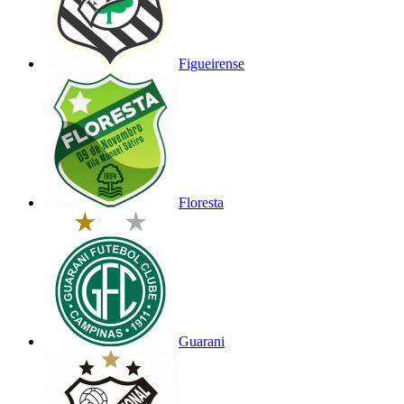
Figueirense
Floresta
Guarani