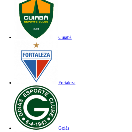
Cuiabá
Fortaleza
Goiás