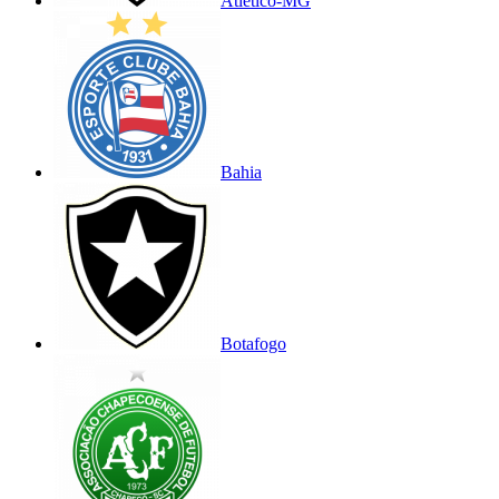
Atlético-MG
Bahia
Botafogo