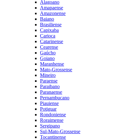
Alagoano
Amapaense
Amazonense
Baiano
Brasiliense
Capixaba
Carioca
Catarinense
Cearense
Gaúcho
Goiano
Maranhense
Mato-Grossense
Mineiro
Paraense
Paraibano
Paranaense
Pernambucano
Piauiense
Potiguar
Rondoniense
Roraimense
Sergipano
Sul-Mato-Grossense
Tocantinense