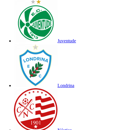
Juventude
Londrina