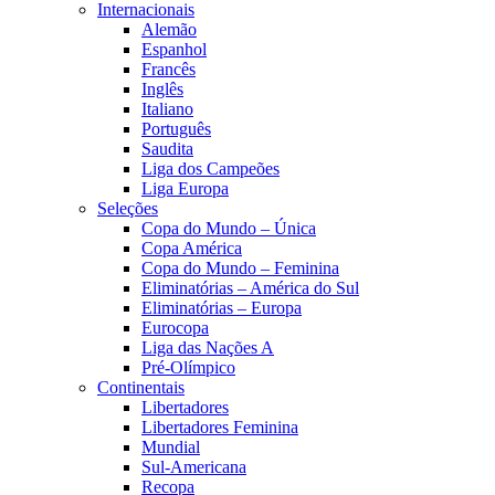
Internacionais
Alemão
Espanhol
Francês
Inglês
Italiano
Português
Saudita
Liga dos Campeões
Liga Europa
Seleções
Copa do Mundo – Única
Copa América
Copa do Mundo – Feminina
Eliminatórias – América do Sul
Eliminatórias – Europa
Eurocopa
Liga das Nações A
Pré-Olímpico
Continentais
Libertadores
Libertadores Feminina
Mundial
Sul-Americana
Recopa