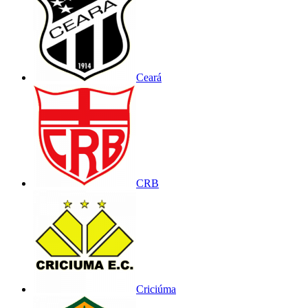
Ceará
CRB
Criciúma