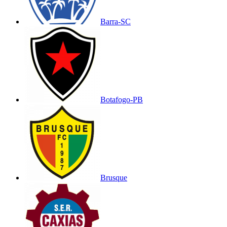
Barra-SC
Botafogo-PB
Brusque