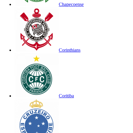
Chapecoense
Corinthians
Coritiba