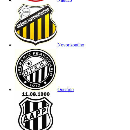
Náutico
Novorizontino
Operário