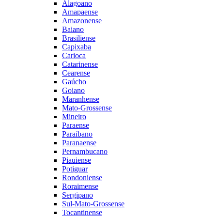
Alagoano
Amapaense
Amazonense
Baiano
Brasiliense
Capixaba
Carioca
Catarinense
Cearense
Gaúcho
Goiano
Maranhense
Mato-Grossense
Mineiro
Paraense
Paraibano
Paranaense
Pernambucano
Piauiense
Potiguar
Rondoniense
Roraimense
Sergipano
Sul-Mato-Grossense
Tocantinense