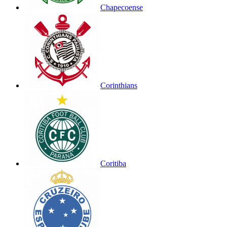
Chapecoense
Corinthians
Coritiba