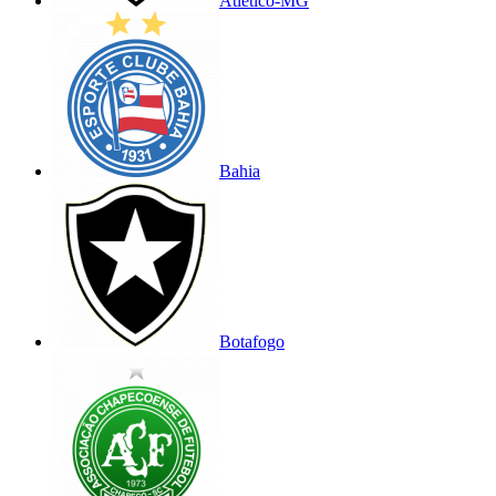
Atlético-MG
Bahia
Botafogo