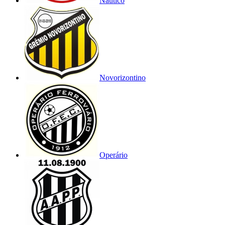
Náutico
Novorizontino
Operário