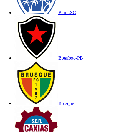
Barra-SC
Botafogo-PB
Brusque