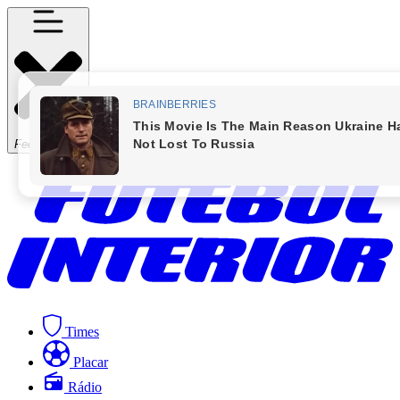
Fechar Menu
Times
Placar
Rádio