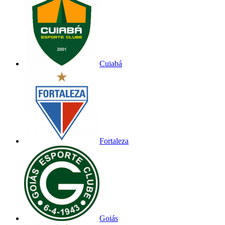
Cuiabá
Fortaleza
Goiás