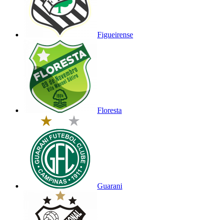
Figueirense
Floresta
Guarani