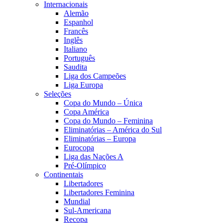
Internacionais
Alemão
Espanhol
Francês
Inglês
Italiano
Português
Saudita
Liga dos Campeões
Liga Europa
Seleções
Copa do Mundo – Única
Copa América
Copa do Mundo – Feminina
Eliminatórias – América do Sul
Eliminatórias – Europa
Eurocopa
Liga das Nações A
Pré-Olímpico
Continentais
Libertadores
Libertadores Feminina
Mundial
Sul-Americana
Recopa