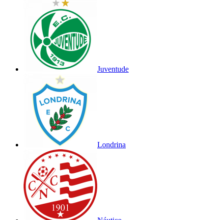
Juventude
Londrina