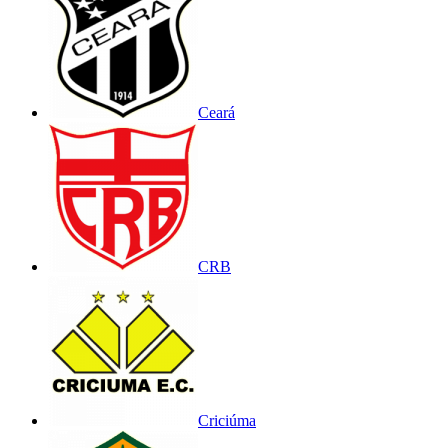
Ceará
CRB
Criciúma