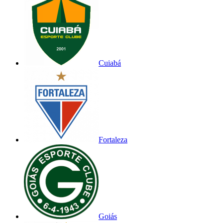
Cuiabá
Fortaleza
Goiás