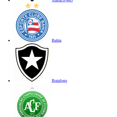
Atlético-MG
Bahia
Botafogo