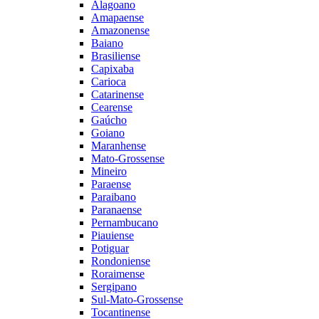
Alagoano
Amapaense
Amazonense
Baiano
Brasiliense
Capixaba
Carioca
Catarinense
Cearense
Gaúcho
Goiano
Maranhense
Mato-Grossense
Mineiro
Paraense
Paraibano
Paranaense
Pernambucano
Piauiense
Potiguar
Rondoniense
Roraimense
Sergipano
Sul-Mato-Grossense
Tocantinense