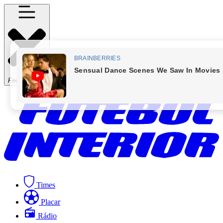
Fechar Menu
Times
Placar
Rádio