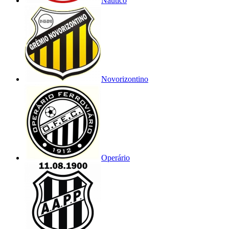
Náutico
Novorizontino
Operário