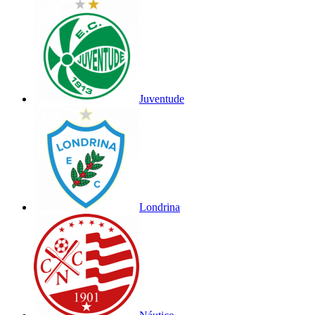
Juventude
Londrina