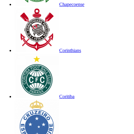
Chapecoense
Corinthians
Coritiba