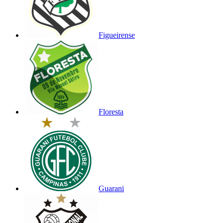
Figueirense
Floresta
Guarani