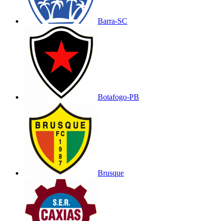
Barra-SC
Botafogo-PB
Brusque