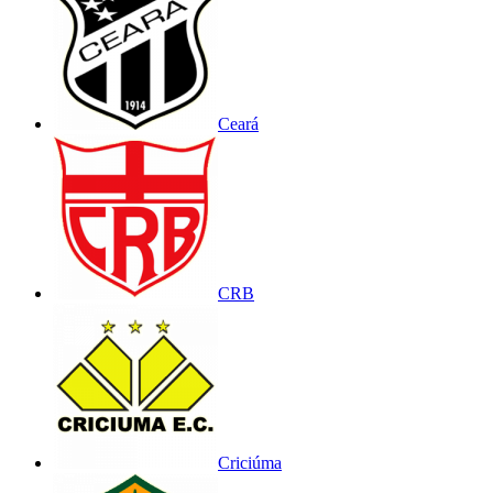
Ceará
CRB
Criciúma