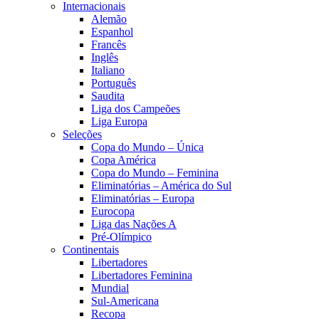
Internacionais
Alemão
Espanhol
Francês
Inglês
Italiano
Português
Saudita
Liga dos Campeões
Liga Europa
Seleções
Copa do Mundo – Única
Copa América
Copa do Mundo – Feminina
Eliminatórias – América do Sul
Eliminatórias – Europa
Eurocopa
Liga das Nações A
Pré-Olímpico
Continentais
Libertadores
Libertadores Feminina
Mundial
Sul-Americana
Recopa