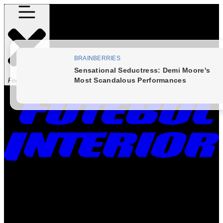
Fechar Menu
Times
Placar
Rádio