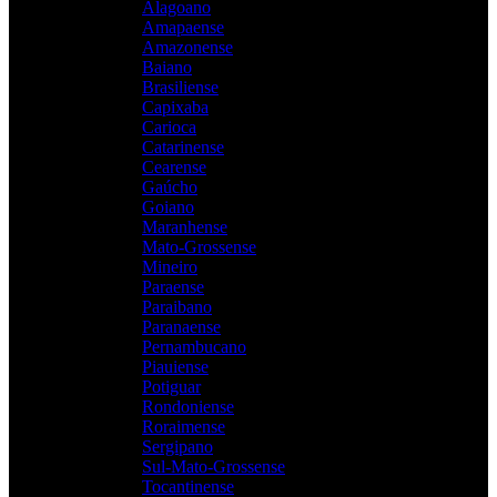
Alagoano
Amapaense
Amazonense
Baiano
Brasiliense
Capixaba
Carioca
Catarinense
Cearense
Gaúcho
Goiano
Maranhense
Mato-Grossense
Mineiro
Paraense
Paraibano
Paranaense
Pernambucano
Piauiense
Potiguar
Rondoniense
Roraimense
Sergipano
Sul-Mato-Grossense
Tocantinense