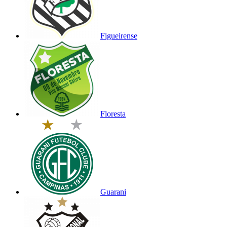
Figueirense
Floresta
Guarani