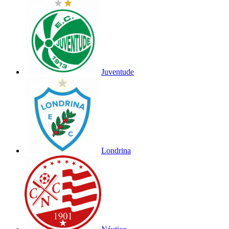
Juventude
Londrina