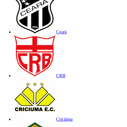
Ceará
CRB
Criciúma