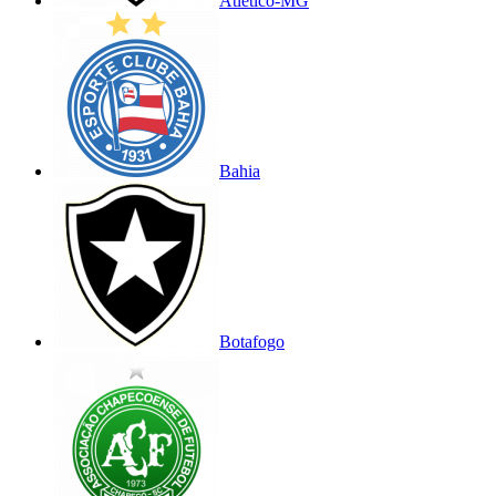
Atlético-MG
Bahia
Botafogo