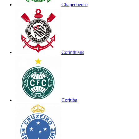
Chapecoense
Corinthians
Coritiba