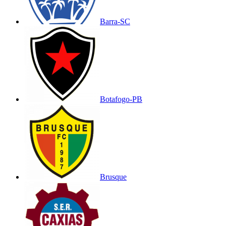
Barra-SC
Botafogo-PB
Brusque