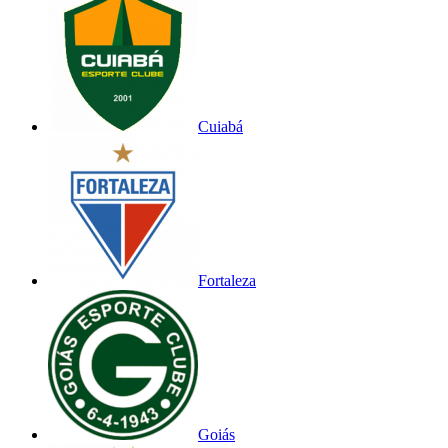
Cuiabá
Fortaleza
Goiás