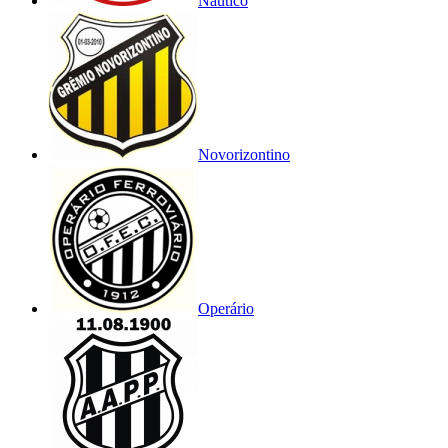
Náutico
Novorizontino
Operário