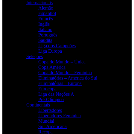
Internacionais
Alemão
Espanhol
Francês
Inglês
Italiano
Português
Saudita
Liga dos Campeões
Liga Europa
Seleções
Copa do Mundo – Única
Copa América
Copa do Mundo – Feminina
Eliminatórias – América do Sul
Eliminatórias – Europa
Eurocopa
Liga das Nações A
Pré-Olímpico
Continentais
Libertadores
Libertadores Feminina
Mundial
Sul-Americana
Recopa