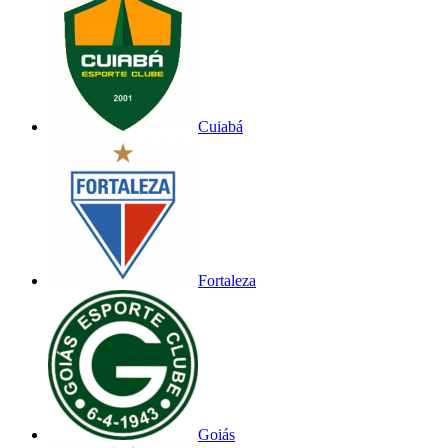
Cuiabá
Fortaleza
Goiás