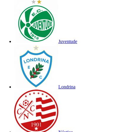
Juventude
Londrina