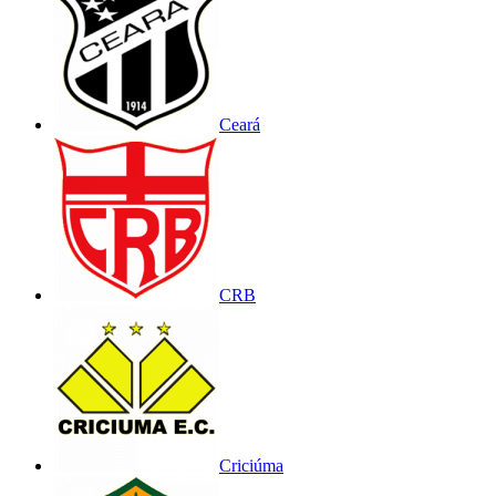
Ceará
CRB
Criciúma