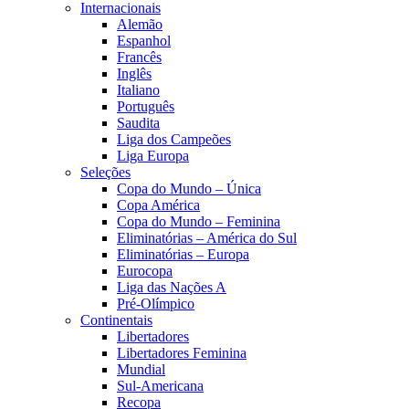
Internacionais
Alemão
Espanhol
Francês
Inglês
Italiano
Português
Saudita
Liga dos Campeões
Liga Europa
Seleções
Copa do Mundo – Única
Copa América
Copa do Mundo – Feminina
Eliminatórias – América do Sul
Eliminatórias – Europa
Eurocopa
Liga das Nações A
Pré-Olímpico
Continentais
Libertadores
Libertadores Feminina
Mundial
Sul-Americana
Recopa