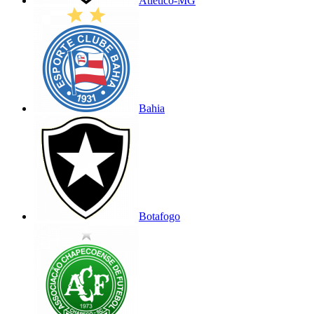
Atlético-MG
Bahia
Botafogo