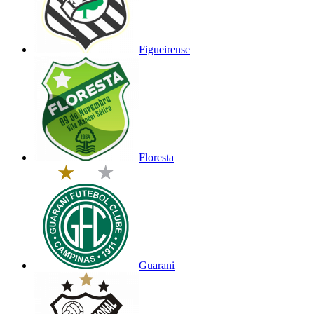
Figueirense
Floresta
Guarani