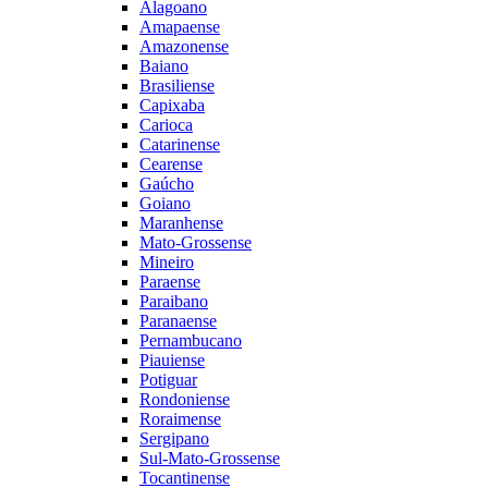
Alagoano
Amapaense
Amazonense
Baiano
Brasiliense
Capixaba
Carioca
Catarinense
Cearense
Gaúcho
Goiano
Maranhense
Mato-Grossense
Mineiro
Paraense
Paraibano
Paranaense
Pernambucano
Piauiense
Potiguar
Rondoniense
Roraimense
Sergipano
Sul-Mato-Grossense
Tocantinense