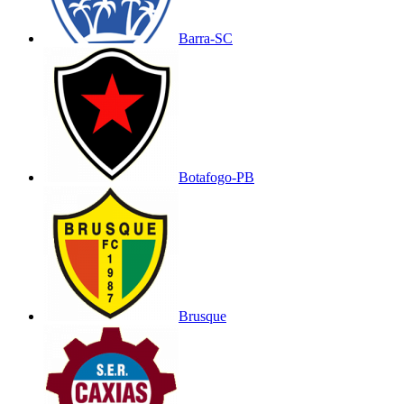
Barra-SC
Botafogo-PB
Brusque