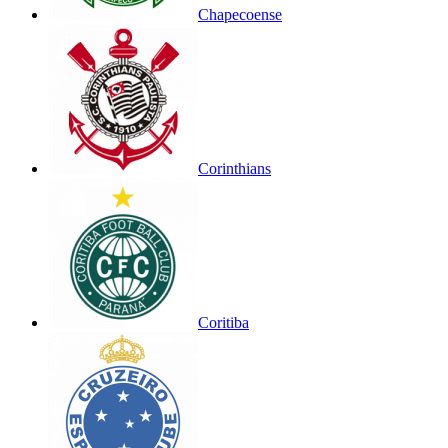
Chapecoense
Corinthians
Coritiba