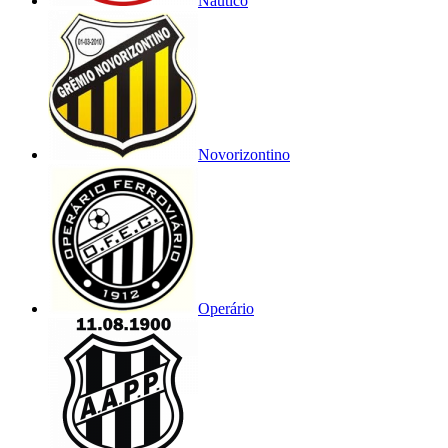
Náutico
Novorizontino
Operário