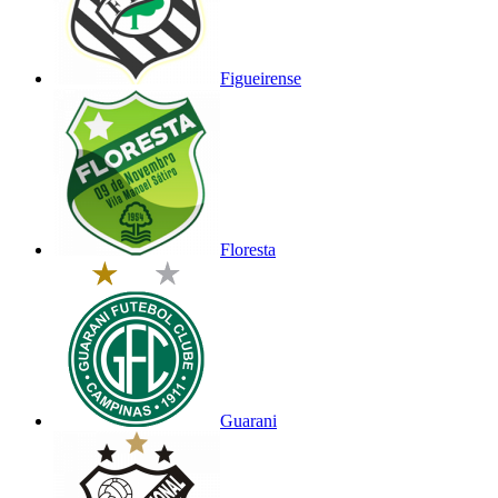
Figueirense
Floresta
Guarani