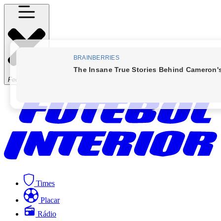
Fechar Menu
Times
Placar
Rádio