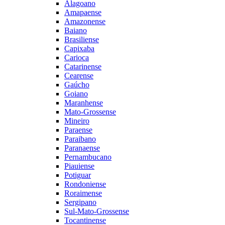
Alagoano
Amapaense
Amazonense
Baiano
Brasiliense
Capixaba
Carioca
Catarinense
Cearense
Gaúcho
Goiano
Maranhense
Mato-Grossense
Mineiro
Paraense
Paraibano
Paranaense
Pernambucano
Piauiense
Potiguar
Rondoniense
Roraimense
Sergipano
Sul-Mato-Grossense
Tocantinense