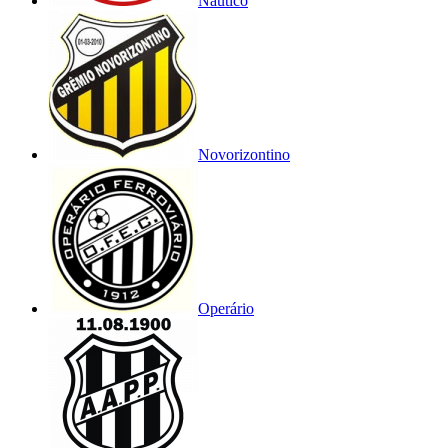
Náutico
Novorizontino
Operário