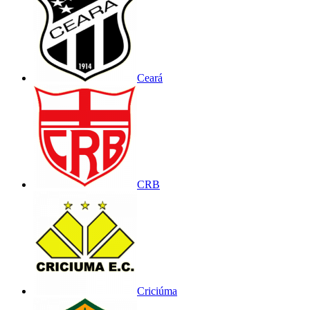
Ceará
CRB
Criciúma