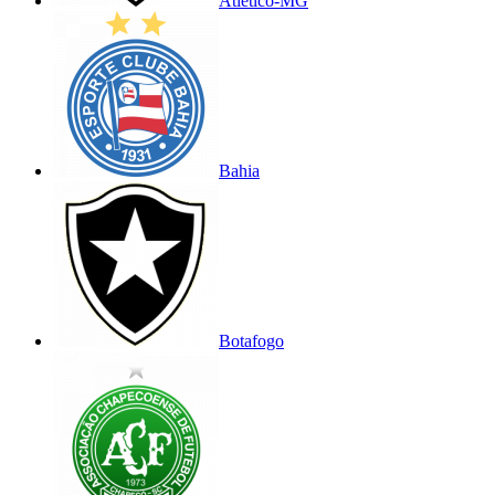
Atlético-MG
Bahia
Botafogo