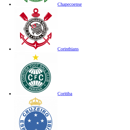
Chapecoense
Corinthians
Coritiba