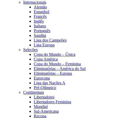
Internacionais
Alemão
Espanhol
Francês
Inglês
Italiano
Português
Saudita
Liga dos Campeões
Liga Europa
Seleções
Copa do Mundo – Única
Copa América
Copa do Mundo – Feminina
Eliminatórias – América do Sul
Eliminatórias – Europa
Eurocopa
Liga das Nações A
Pré-Olímpico
Continentais
Libertadores
Libertadores Feminina
Mundial
Sul-Americana
Recopa