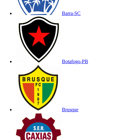
Barra-SC
Botafogo-PB
Brusque