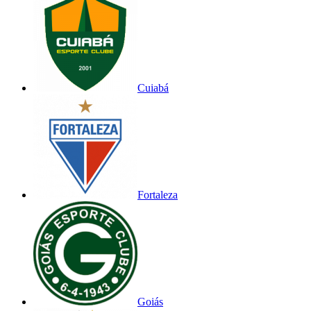
Cuiabá
Fortaleza
Goiás