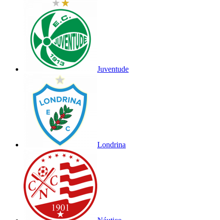
Juventude
Londrina