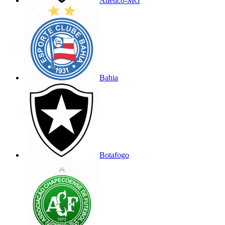
Atlético-MG
Bahia
Botafogo