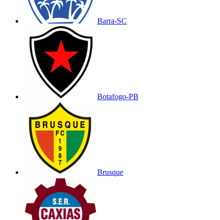
Barra-SC
Botafogo-PB
Brusque