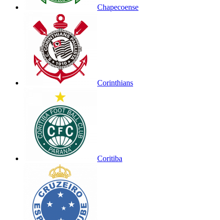
Chapecoense
Corinthians
Coritiba