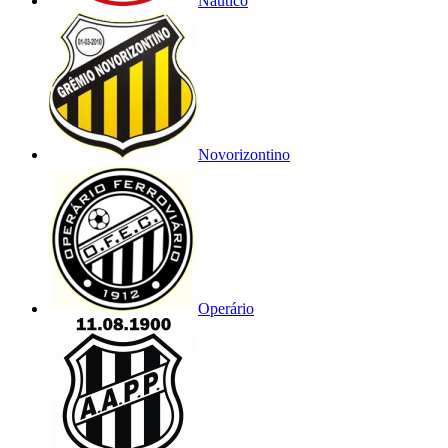
Náutico
Novorizontino
Operário