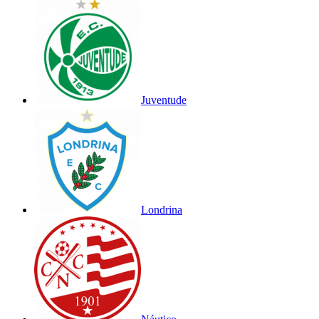
Juventude
Londrina