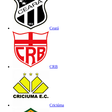
Ceará
CRB
Criciúma