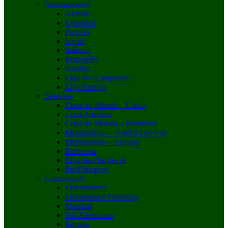
Internacionais
Alemão
Espanhol
Francês
Inglês
Italiano
Português
Saudita
Liga dos Campeões
Liga Europa
Seleções
Copa do Mundo – Única
Copa América
Copa do Mundo – Feminina
Eliminatórias – América do Sul
Eliminatórias – Europa
Eurocopa
Liga das Nações A
Pré-Olímpico
Continentais
Libertadores
Libertadores Feminina
Mundial
Sul-Americana
Recopa