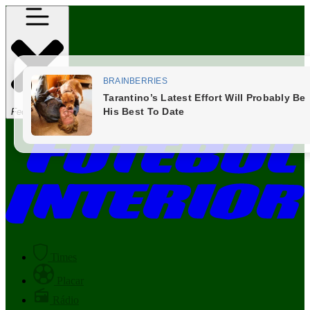
Fechar Menu
Times
Placar
Rádio