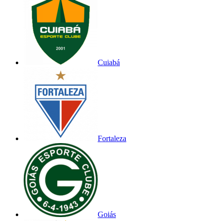
Cuiabá
Fortaleza
Goiás