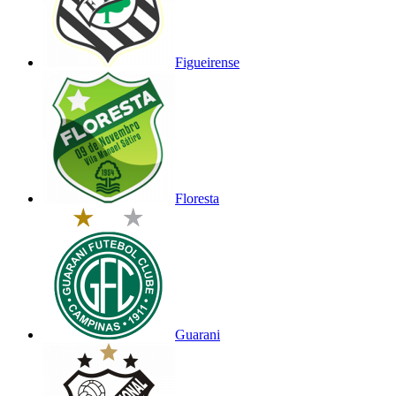
Figueirense
Floresta
Guarani