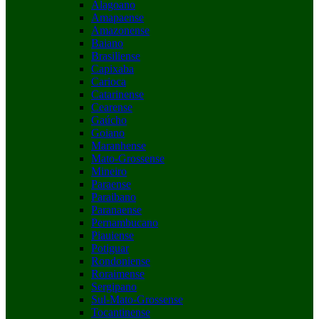
Alagoano
Amapaense
Amazonense
Baiano
Brasiliense
Capixaba
Carioca
Catarinense
Cearense
Gaúcho
Goiano
Maranhense
Mato-Grossense
Mineiro
Paraense
Paraibano
Paranaense
Pernambucano
Piauiense
Potiguar
Rondoniense
Roraimense
Sergipano
Sul-Mato-Grossense
Tocantinense