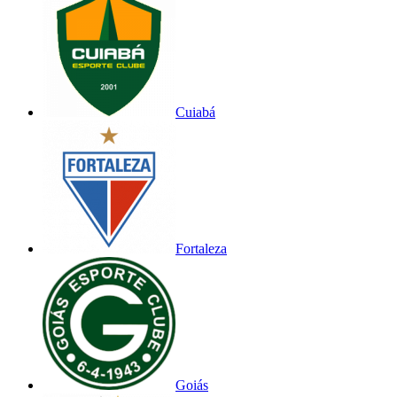
Cuiabá
Fortaleza
Goiás