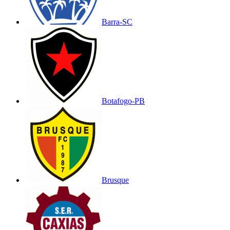
Barra-SC
Botafogo-PB
Brusque