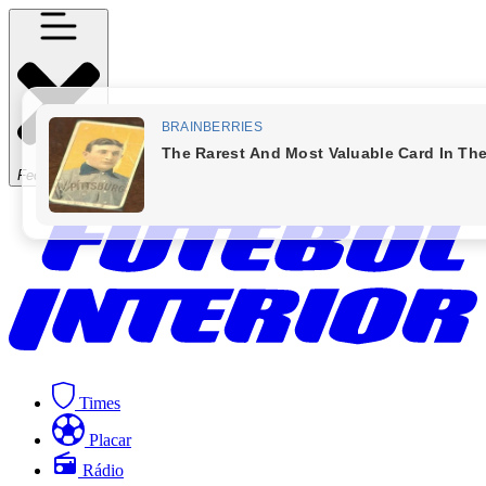
Fechar Menu
Times
Placar
Rádio