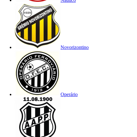
Náutico
Novorizontino
Operário