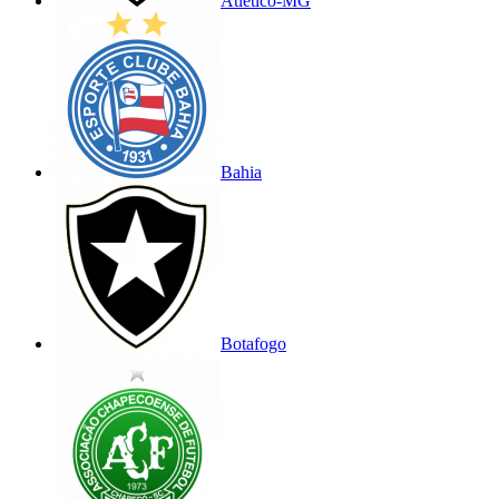
Atlético-MG
Bahia
Botafogo