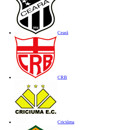
Ceará
CRB
Criciúma