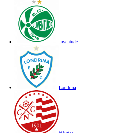
Juventude
Londrina