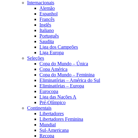
Internacionais
Alemão
Espanhol
Francês
Inglês
Italiano
Português
Saudita
Liga dos Campeões
Liga Europa
Seleções
Copa do Mundo – Única
Copa América
Copa do Mundo – Feminina
Eliminatórias – América do Sul
Eliminatórias – Europa
Eurocopa
Liga das Nações A
Pré-Olímpico
Continentais
Libertadores
Libertadores Feminina
Mundial
Sul-Americana
Recopa