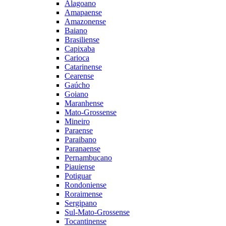
Alagoano
Amapaense
Amazonense
Baiano
Brasiliense
Capixaba
Carioca
Catarinense
Cearense
Gaúcho
Goiano
Maranhense
Mato-Grossense
Mineiro
Paraense
Paraibano
Paranaense
Pernambucano
Piauiense
Potiguar
Rondoniense
Roraimense
Sergipano
Sul-Mato-Grossense
Tocantinense