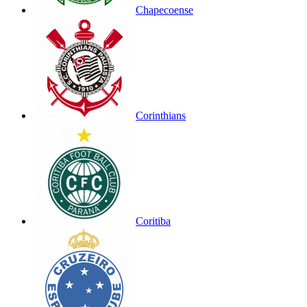
Chapecoense
Corinthians
Coritiba