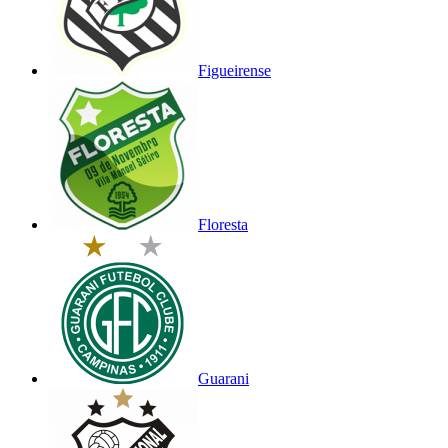
Figueirense
Floresta
Guarani