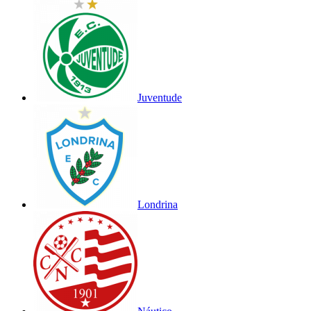
Juventude
Londrina