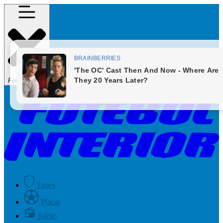
Fechar Menu
Times
Placar
Rádio