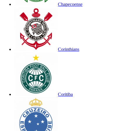
Chapecoense
Corinthians
Coritiba