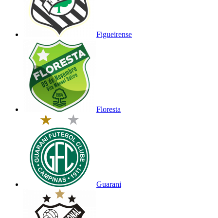
Figueirense
Floresta
Guarani