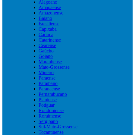
Alagoano
Amapaense
Amazonense
Baiano
Brasiliense
Capixaba
Carioca
Catarinense
Cearense
Gaúcho
Goiano
Maranhense
Mato-Grossense
Mineiro
Paraense
Paraibano
Paranaense
Pernambucano
Piauiense
Potiguar
Rondoniense
Roraimense
Sergipano
Sul-Mato-Grossense
Tocantinense