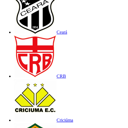
Ceará
CRB
Criciúma