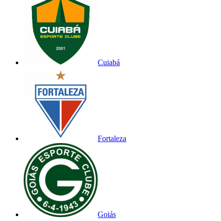
Cuiabá
Fortaleza
Goiás