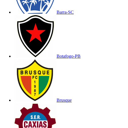
Barra-SC
Botafogo-PB
Brusque