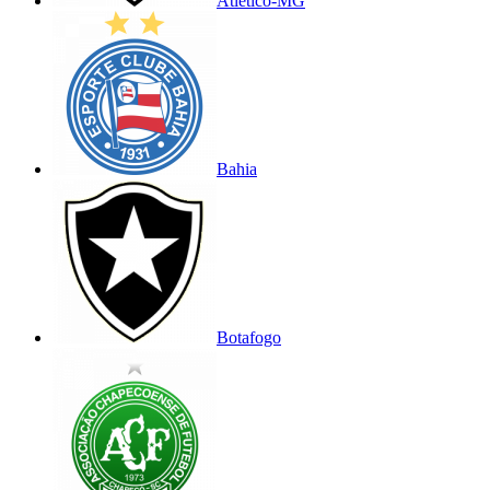
Atlético-MG
Bahia
Botafogo