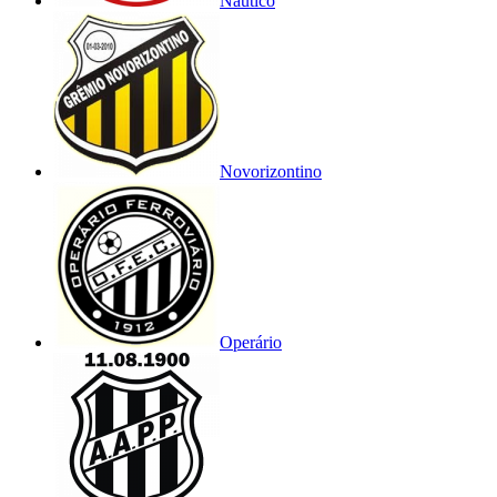
Náutico
Novorizontino
Operário