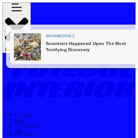
Fechar Menu
Times
Placar
Rádio