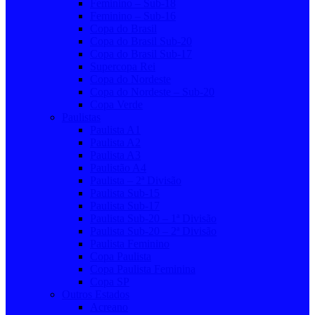
Feminino – Sub-18
Feminino – Sub-16
Copa do Brasil
Copa do Brasil Sub-20
Copa do Brasil Sub-17
Supercopa Rei
Copa do Nordeste
Copa do Nordeste – Sub-20
Copa Verde
Paulistas
Paulista A1
Paulista A2
Paulista A3
Paulistão A4
Paulista – 2ª Divisão
Paulista Sub-15
Paulista Sub-17
Paulista Sub-20 – 1ª Divisão
Paulista Sub-20 – 2ª Divisão
Paulista Feminino
Copa Paulista
Copa Paulista Feminina
Copa SP
Outros Estados
Acreano