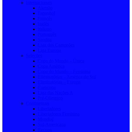
Internacionais
Alemão
Espanhol
Francês
Inglês
Italiano
Português
Saudita
Liga dos Campeões
Liga Europa
Seleções
Copa do Mundo – Única
Copa América
Copa do Mundo – Feminina
Eliminatórias – América do Sul
Eliminatórias – Europa
Eurocopa
Liga das Nações A
Pré-Olímpico
Continentais
Libertadores
Libertadores Feminina
Mundial
Sul-Americana
Recopa