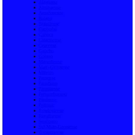
Alagoano
Amapaense
Amazonense
Baiano
Brasiliense
Capixaba
Carioca
Catarinense
Cearense
Gaúcho
Goiano
Maranhense
Mato-Grossense
Mineiro
Paraense
Paraibano
Paranaense
Pernambucano
Piauiense
Potiguar
Rondoniense
Roraimense
Sergipano
Sul-Mato-Grossense
Tocantinense