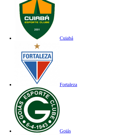
Cuiabá
Fortaleza
Goiás