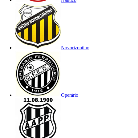
Náutico
Novorizontino
Operário