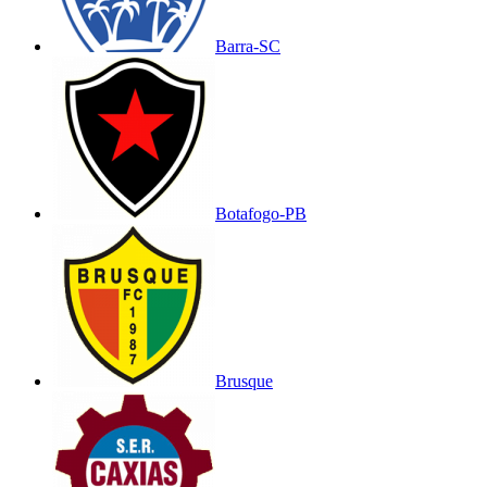
Barra-SC
Botafogo-PB
Brusque