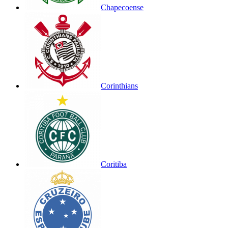
Chapecoense
Corinthians
Coritiba