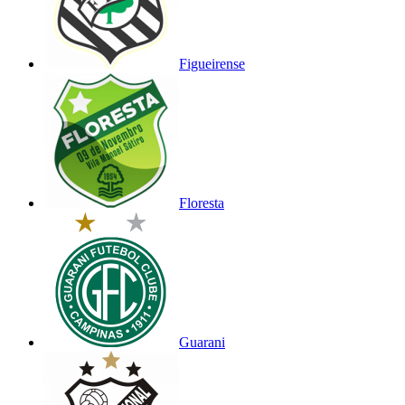
Figueirense
Floresta
Guarani