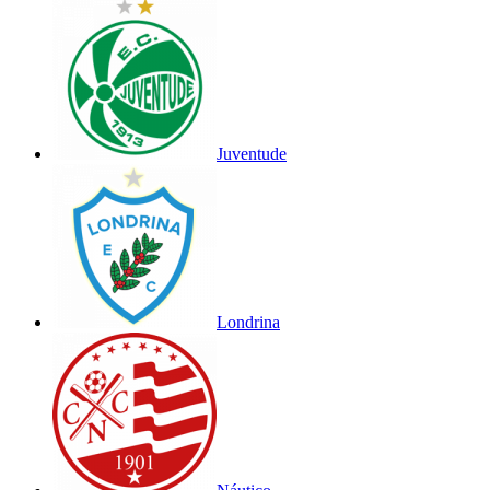
Juventude
Londrina