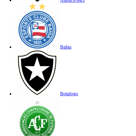
Atlético-MG
Bahia
Botafogo