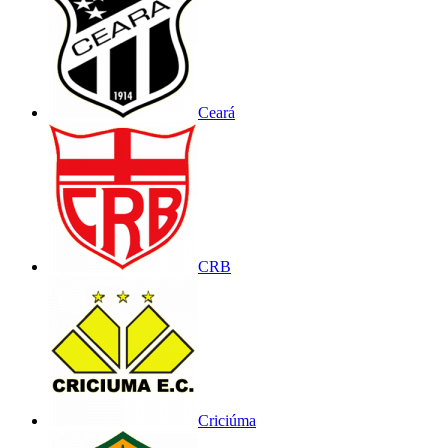
Ceará
CRB
Criciúma