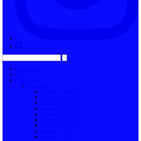
Placar ao vivo
Times
Campeonatos
Nacionais
Brasileiro – Série A
Brasileiro – Série B
Brasileiro – Série C
Brasileiro – Série D
Brasileiro – Aspirantes
Brasileiro – Sub-17
Brasileiro – Sub-20
Feminino – A1
Feminino – A2