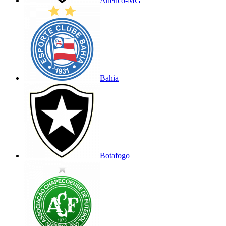
Atlético-MG
Bahia
Botafogo