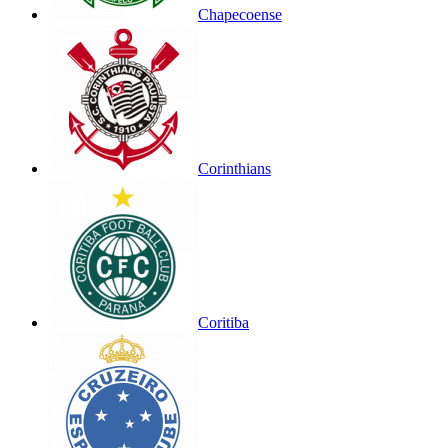
Chapecoense
Corinthians
Coritiba