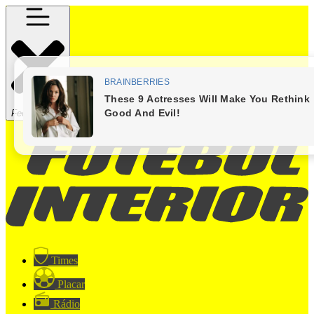
Fechar Menu
Times
Placar
Rádio