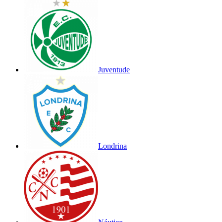
Juventude
Londrina