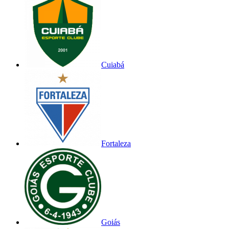
Cuiabá
Fortaleza
Goiás