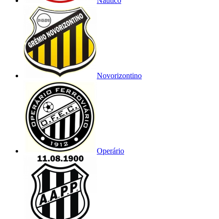
Náutico
Novorizontino
Operário