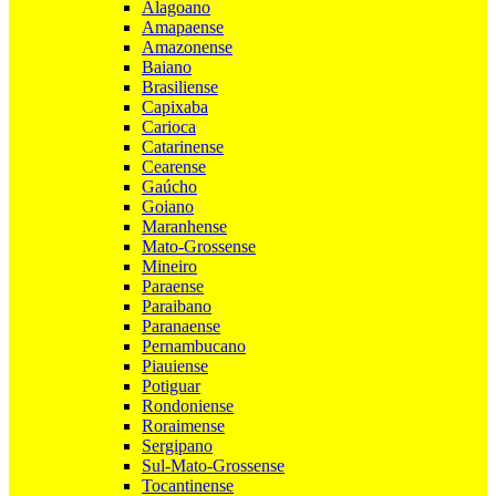
Alagoano
Amapaense
Amazonense
Baiano
Brasiliense
Capixaba
Carioca
Catarinense
Cearense
Gaúcho
Goiano
Maranhense
Mato-Grossense
Mineiro
Paraense
Paraibano
Paranaense
Pernambucano
Piauiense
Potiguar
Rondoniense
Roraimense
Sergipano
Sul-Mato-Grossense
Tocantinense