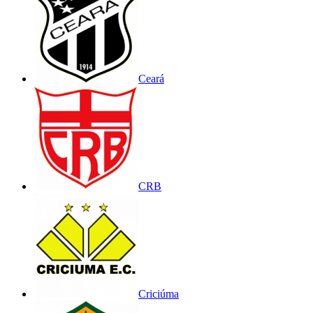
Ceará
CRB
Criciúma