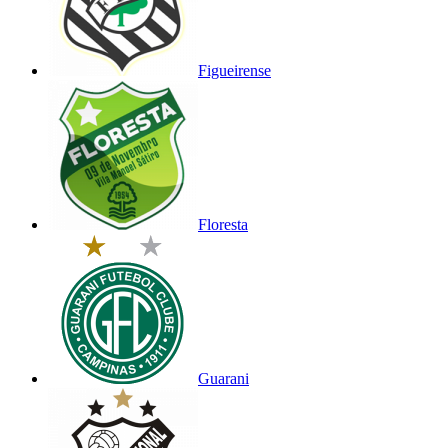
Figueirense
Floresta
Guarani