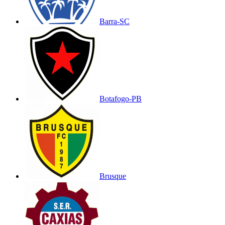
Barra-SC
Botafogo-PB
Brusque