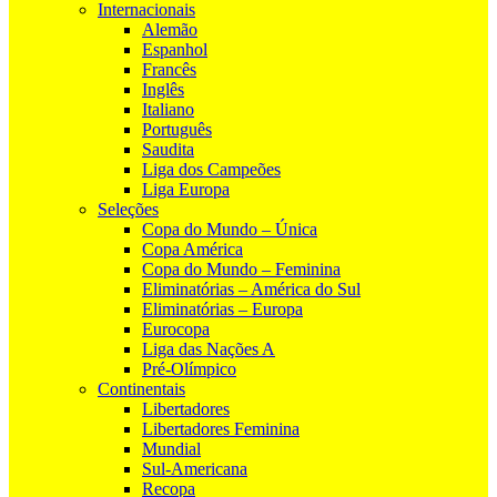
Internacionais
Alemão
Espanhol
Francês
Inglês
Italiano
Português
Saudita
Liga dos Campeões
Liga Europa
Seleções
Copa do Mundo – Única
Copa América
Copa do Mundo – Feminina
Eliminatórias – América do Sul
Eliminatórias – Europa
Eurocopa
Liga das Nações A
Pré-Olímpico
Continentais
Libertadores
Libertadores Feminina
Mundial
Sul-Americana
Recopa