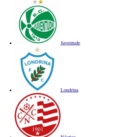
Juventude
Londrina