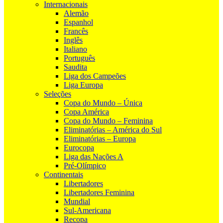
Internacionais
Alemão
Espanhol
Francês
Inglês
Italiano
Português
Saudita
Liga dos Campeões
Liga Europa
Seleções
Copa do Mundo – Única
Copa América
Copa do Mundo – Feminina
Eliminatórias – América do Sul
Eliminatórias – Europa
Eurocopa
Liga das Nações A
Pré-Olímpico
Continentais
Libertadores
Libertadores Feminina
Mundial
Sul-Americana
Recopa