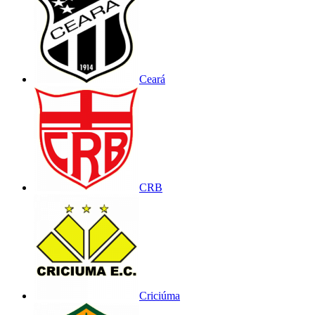
Ceará
CRB
Criciúma