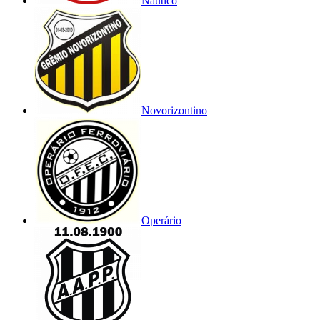
Náutico
Novorizontino
Operário