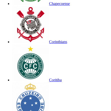
Chapecoense
Corinthians
Coritiba