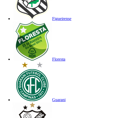
Figueirense
Floresta
Guarani