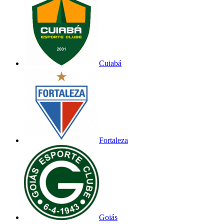
Cuiabá
Fortaleza
Goiás