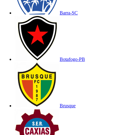
Barra-SC
Botafogo-PB
Brusque