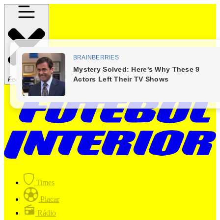
Fechar Menu
Times
Placar
Rádio