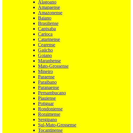
Alagoano
Amapaense
Amazonense
Baiano
Brasiliense
Capixaba
Carioca
Catarinense
Cearense
Gaúcho
Goiano
Maranhense
Mato-Grossense
Mineiro
Paraense
Paraibano
Paranaense
Pernambucano
Piauiense
Potiguar
Rondoniense
Roraimense
Sergipano
Sul-Mato-Grossense
Tocantinense