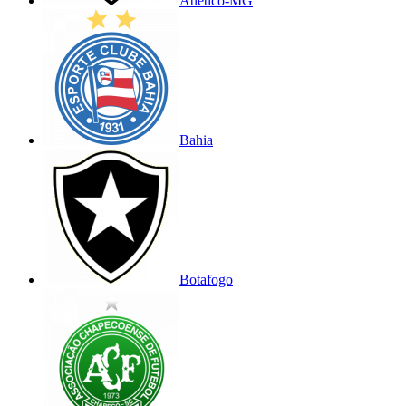
Atlético-MG
Bahia
Botafogo