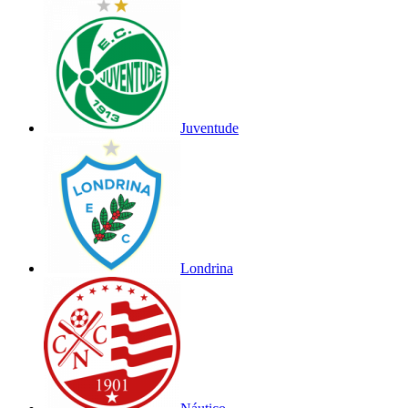
Juventude
Londrina