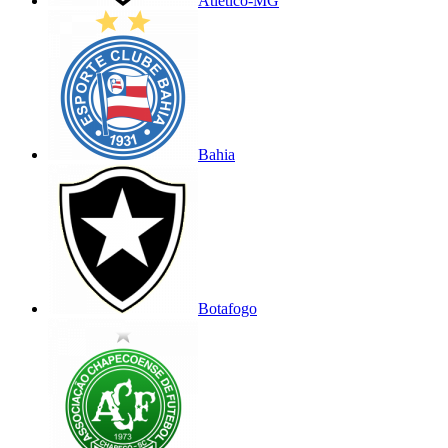
Atlético-MG
Bahia
Botafogo