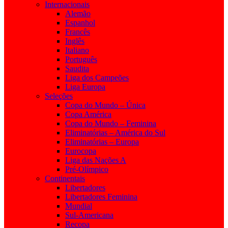
Internacionais
Alemão
Espanhol
Francês
Inglês
Italiano
Português
Saudita
Liga dos Campeões
Liga Europa
Seleções
Copa do Mundo – Única
Copa América
Copa do Mundo – Feminina
Eliminatórias – América do Sul
Eliminatórias – Europa
Eurocopa
Liga das Nações A
Pré-Olímpico
Continentais
Libertadores
Libertadores Feminina
Mundial
Sul-Americana
Recopa