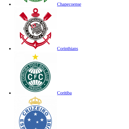
Chapecoense
Corinthians
Coritiba