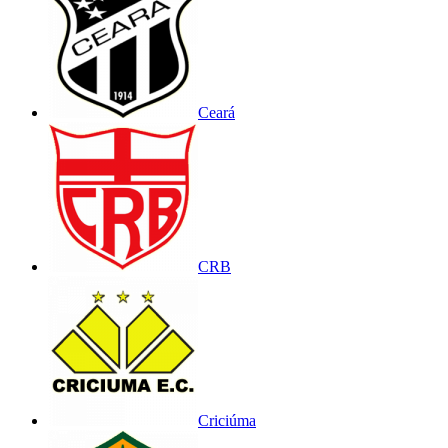
Ceará
CRB
Criciúma