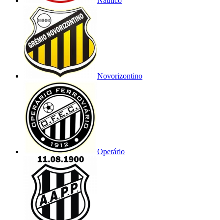
Náutico
Novorizontino
Operário