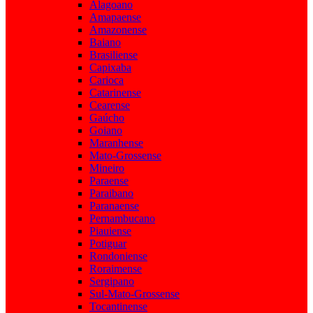
Alagoano
Amapaense
Amazonense
Baiano
Brasiliense
Capixaba
Carioca
Catarinense
Cearense
Gaúcho
Goiano
Maranhense
Mato-Grossense
Mineiro
Paraense
Paraibano
Paranaense
Pernambucano
Piauiense
Potiguar
Rondoniense
Roraimense
Sergipano
Sul-Mato-Grossense
Tocantinense