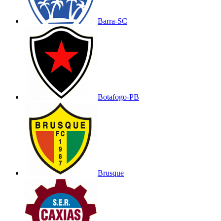
Barra-SC
Botafogo-PB
Brusque