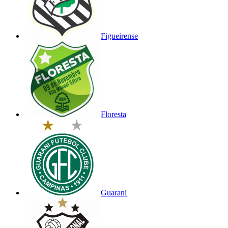
Figueirense
Floresta
Guarani