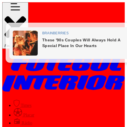
Fechar Menu
Times
Placar
Rádio