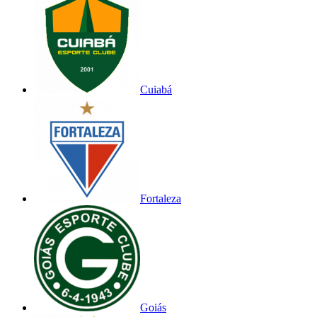
Cuiabá
Fortaleza
Goiás