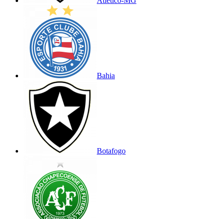
Atlético-MG
Bahia
Botafogo