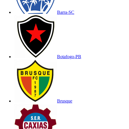
Barra-SC
Botafogo-PB
Brusque