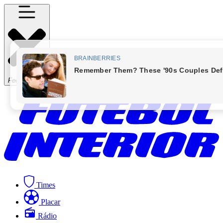
Fechar Menu
Times
Placar
Rádio