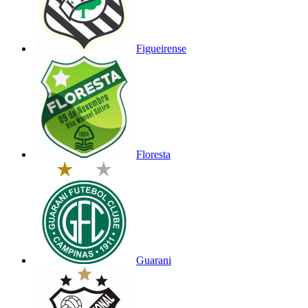
Figueirense
Floresta
Guarani