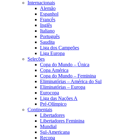
Internacionais
Alemão
Espanhol
Francês
Inglês
Italiano
Português
Saudita
Liga dos Campeões
Liga Europa
Seleções
Copa do Mundo – Única
Copa América
Copa do Mundo – Feminina
Eliminatórias – América do Sul
Eliminatórias – Europa
Eurocopa
Liga das Nações A
Pré-Olímpico
Continentais
Libertadores
Libertadores Feminina
Mundial
Sul-Americana
Recopa