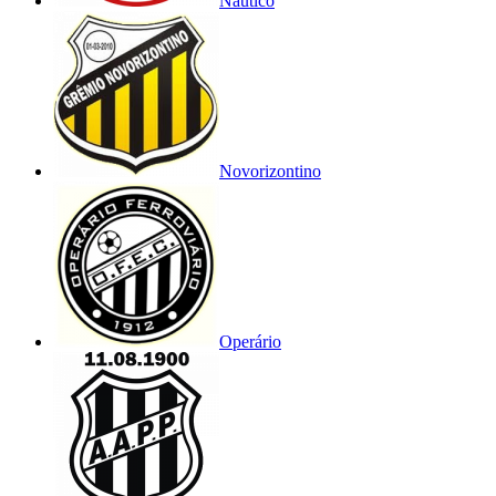
Náutico
Novorizontino
Operário