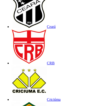
Ceará
CRB
Criciúma