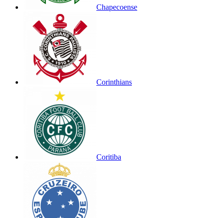
Chapecoense
Corinthians
Coritiba