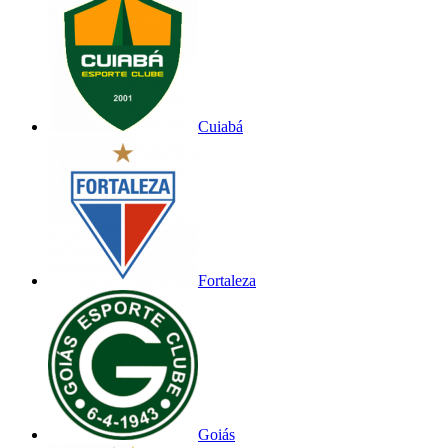
Cuiabá
Fortaleza
Goiás