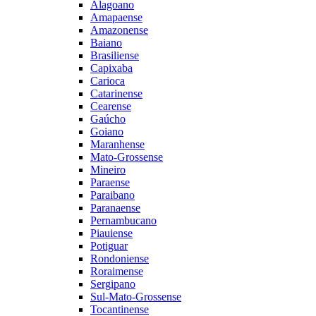
Alagoano
Amapaense
Amazonense
Baiano
Brasiliense
Capixaba
Carioca
Catarinense
Cearense
Gaúcho
Goiano
Maranhense
Mato-Grossense
Mineiro
Paraense
Paraibano
Paranaense
Pernambucano
Piauiense
Potiguar
Rondoniense
Roraimense
Sergipano
Sul-Mato-Grossense
Tocantinense