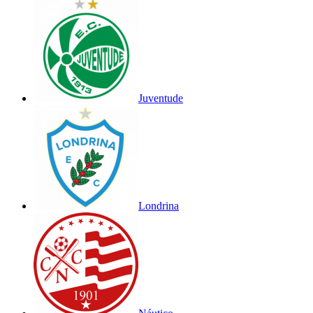
Juventude
Londrina