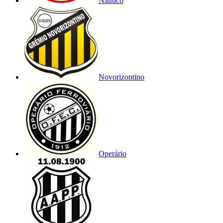
Náutico
Novorizontino
Operário