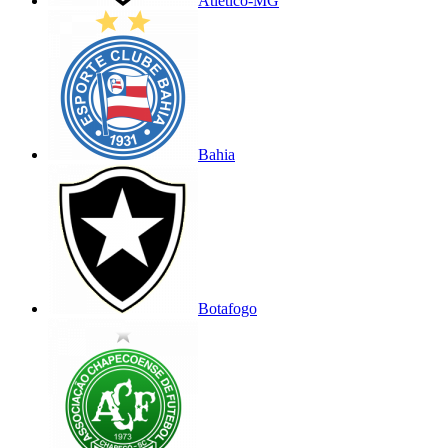
Atlético-MG
Bahia
Botafogo