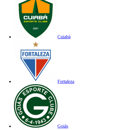
Cuiabá
Fortaleza
Goiás