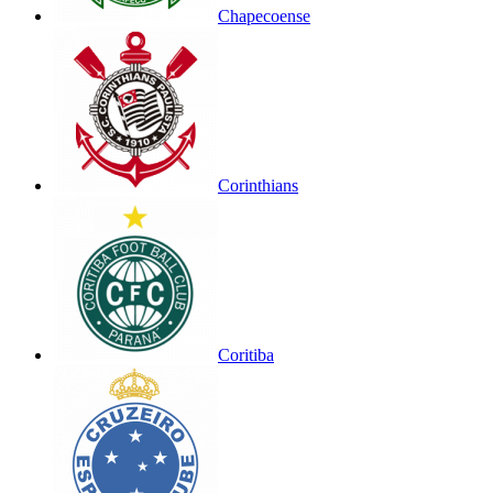
Chapecoense
Corinthians
Coritiba