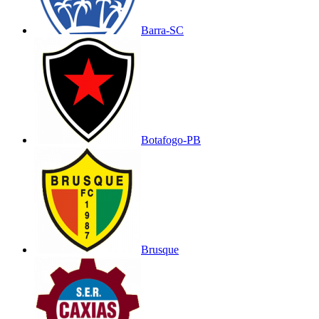
Barra-SC
Botafogo-PB
Brusque