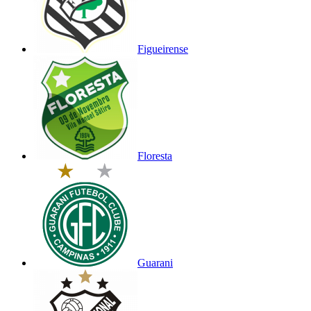
Figueirense
Floresta
Guarani