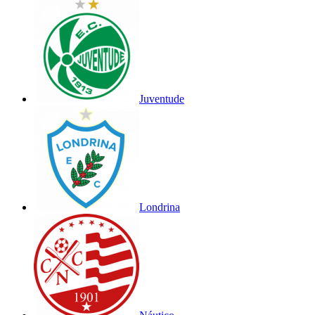
Juventude
Londrina