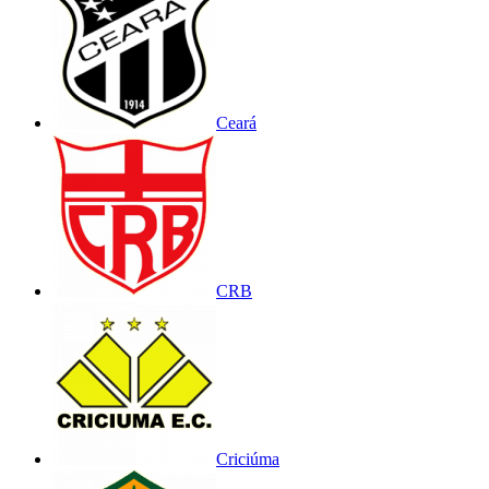
Ceará
CRB
Criciúma