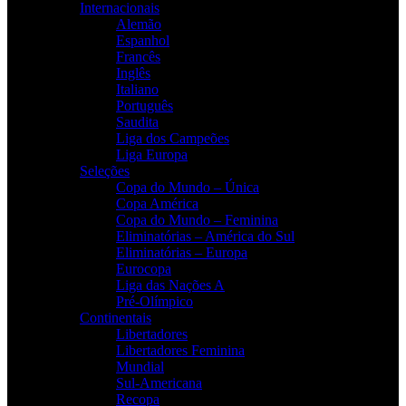
Internacionais
Alemão
Espanhol
Francês
Inglês
Italiano
Português
Saudita
Liga dos Campeões
Liga Europa
Seleções
Copa do Mundo – Única
Copa América
Copa do Mundo – Feminina
Eliminatórias – América do Sul
Eliminatórias – Europa
Eurocopa
Liga das Nações A
Pré-Olímpico
Continentais
Libertadores
Libertadores Feminina
Mundial
Sul-Americana
Recopa