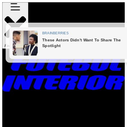
Fechar Menu
Times
Placar
Rádio