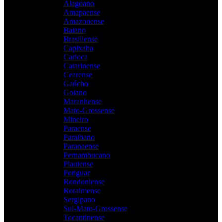
Alagoano
Amapaense
Amazonense
Baiano
Brasiliense
Capixaba
Carioca
Catarinense
Cearense
Gaúcho
Goiano
Maranhense
Mato-Grossense
Mineiro
Paraense
Paraibano
Paranaense
Pernambucano
Piauiense
Potiguar
Rondoniense
Roraimense
Sergipano
Sul-Mato-Grossense
Tocantinense