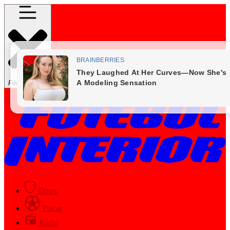
Fechar Menu
Times
Placar
Rádio