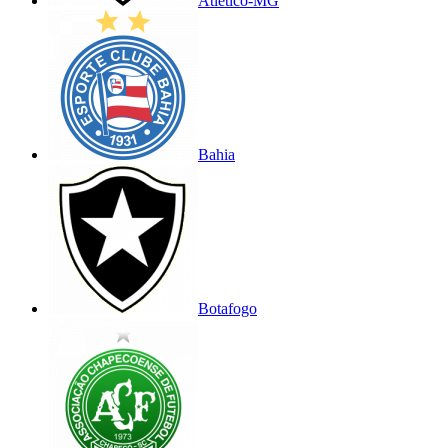
Atlético-MG
Bahia
Botafogo