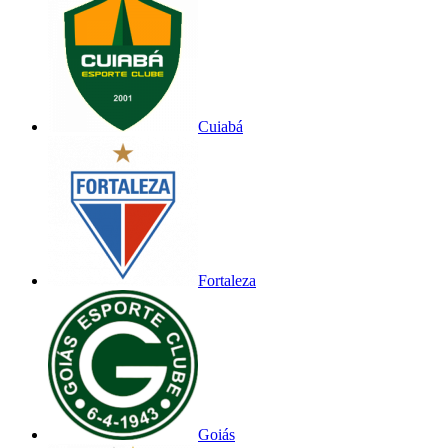
Cuiabá
Fortaleza
Goiás