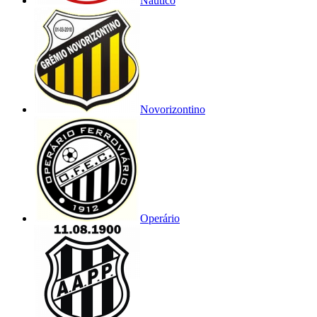
Náutico
Novorizontino
Operário