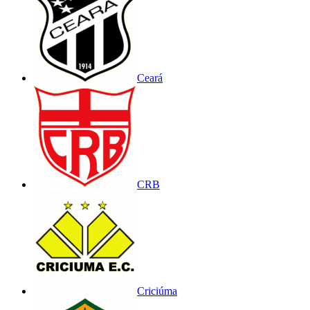
Ceará
CRB
Criciúma