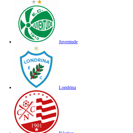
Juventude
Londrina