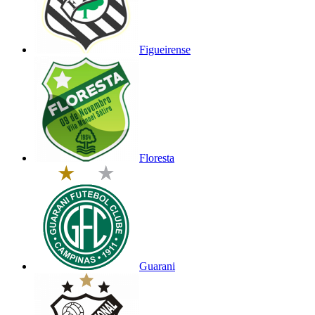
Figueirense
Floresta
Guarani