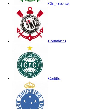
Chapecoense
Corinthians
Coritiba