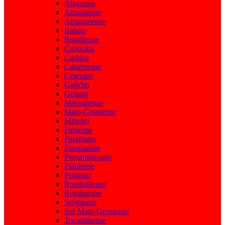
Alagoano
Amapaense
Amazonense
Baiano
Brasiliense
Capixaba
Carioca
Catarinense
Cearense
Gaúcho
Goiano
Maranhense
Mato-Grossense
Mineiro
Paraense
Paraibano
Paranaense
Pernambucano
Piauiense
Potiguar
Rondoniense
Roraimense
Sergipano
Sul-Mato-Grossense
Tocantinense