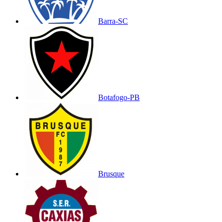
Barra-SC
Botafogo-PB
Brusque