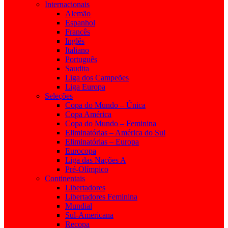
Internacionais
Alemão
Espanhol
Francês
Inglês
Italiano
Português
Saudita
Liga dos Campeões
Liga Europa
Seleções
Copa do Mundo – Única
Copa América
Copa do Mundo – Feminina
Eliminatórias – América do Sul
Eliminatórias – Europa
Eurocopa
Liga das Nações A
Pré-Olímpico
Continentais
Libertadores
Libertadores Feminina
Mundial
Sul-Americana
Recopa