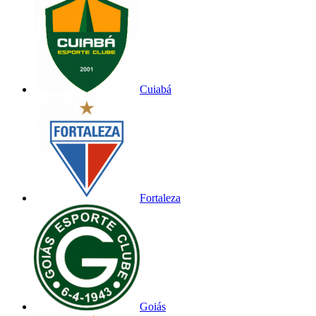
Cuiabá
Fortaleza
Goiás