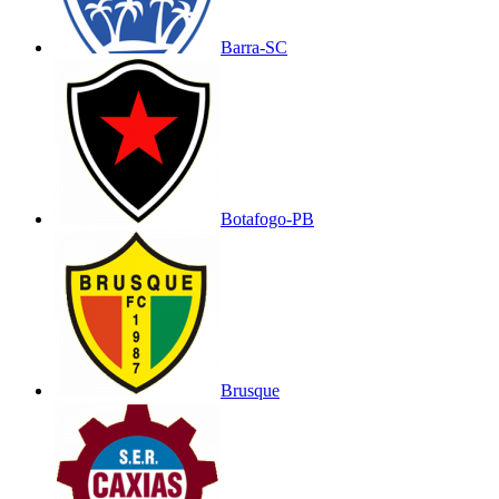
Barra-SC
Botafogo-PB
Brusque