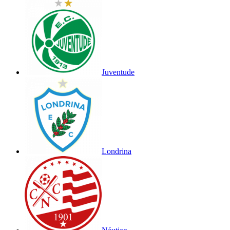
Juventude
Londrina