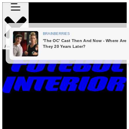
Fechar Menu
Times
Placar
Rádio