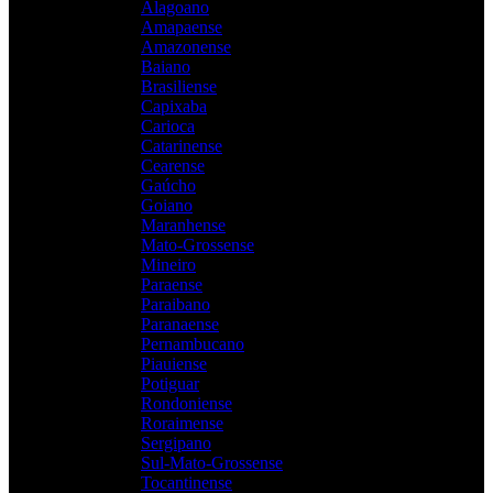
Alagoano
Amapaense
Amazonense
Baiano
Brasiliense
Capixaba
Carioca
Catarinense
Cearense
Gaúcho
Goiano
Maranhense
Mato-Grossense
Mineiro
Paraense
Paraibano
Paranaense
Pernambucano
Piauiense
Potiguar
Rondoniense
Roraimense
Sergipano
Sul-Mato-Grossense
Tocantinense