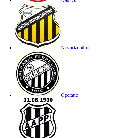
Náutico
Novorizontino
Operário