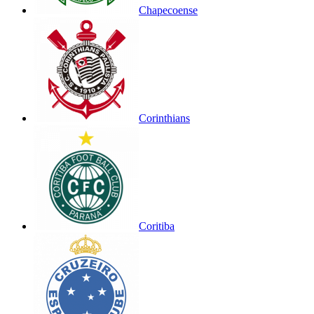
Chapecoense
Corinthians
Coritiba