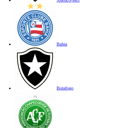
Atlético-MG
Bahia
Botafogo