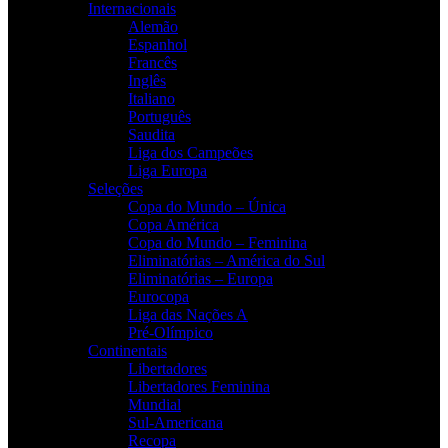
Internacionais
Alemão
Espanhol
Francês
Inglês
Italiano
Português
Saudita
Liga dos Campeões
Liga Europa
Seleções
Copa do Mundo – Única
Copa América
Copa do Mundo – Feminina
Eliminatórias – América do Sul
Eliminatórias – Europa
Eurocopa
Liga das Nações A
Pré-Olímpico
Continentais
Libertadores
Libertadores Feminina
Mundial
Sul-Americana
Recopa