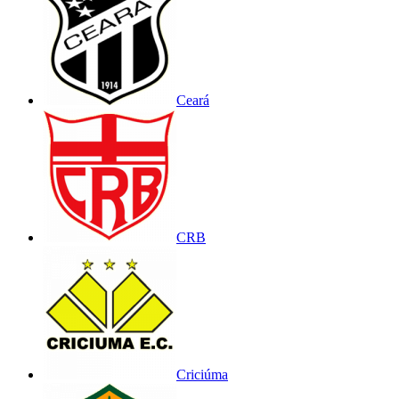
Ceará
CRB
Criciúma