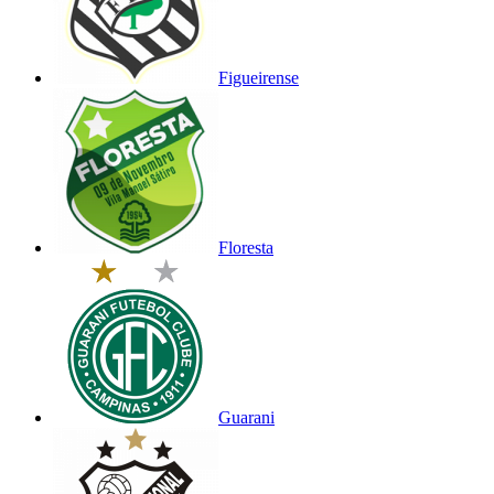
Figueirense
Floresta
Guarani