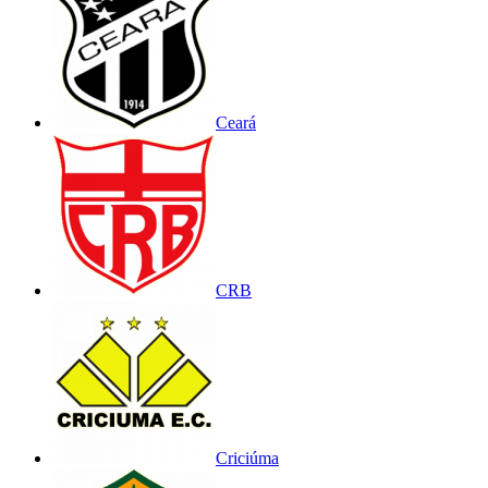
Ceará
CRB
Criciúma