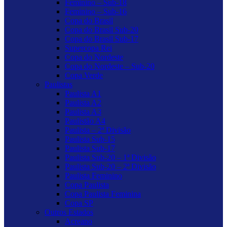
Feminino – Sub-18
Feminino – Sub-16
Copa do Brasil
Copa do Brasil Sub-20
Copa do Brasil Sub-17
Supercopa Rei
Copa do Nordeste
Copa do Nordeste – Sub-20
Copa Verde
Paulistas
Paulista A1
Paulista A2
Paulista A3
Paulistão A4
Paulista – 2ª Divisão
Paulista Sub-15
Paulista Sub-17
Paulista Sub-20 – 1ª Divisão
Paulista Sub-20 – 2ª Divisão
Paulista Feminino
Copa Paulista
Copa Paulista Feminina
Copa SP
Outros Estados
Acreano