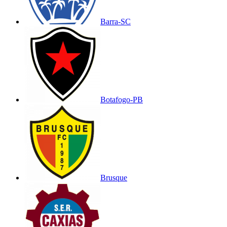
Barra-SC
Botafogo-PB
Brusque