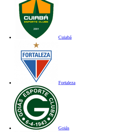
Cuiabá
Fortaleza
Goiás