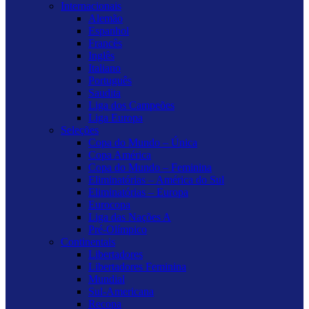
Internacionais
Alemão
Espanhol
Francês
Inglês
Italiano
Português
Saudita
Liga dos Campeões
Liga Europa
Seleções
Copa do Mundo – Única
Copa América
Copa do Mundo – Feminina
Eliminatórias – América do Sul
Eliminatórias – Europa
Eurocopa
Liga das Nações A
Pré-Olímpico
Continentais
Libertadores
Libertadores Feminina
Mundial
Sul-Americana
Recopa