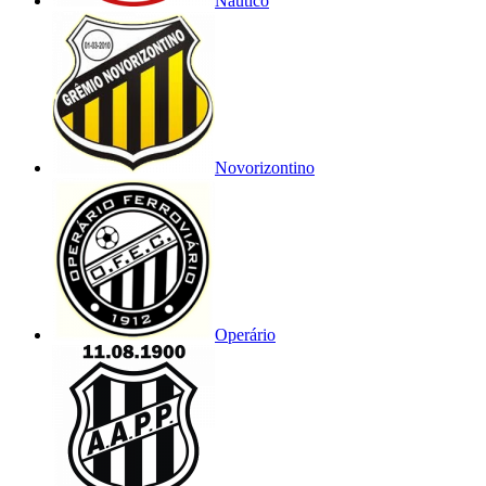
Náutico
Novorizontino
Operário