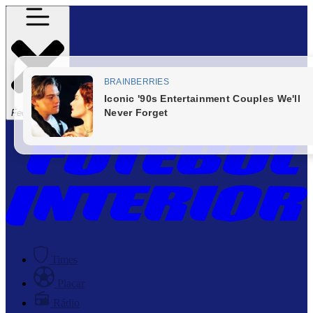
Fechar Menu
Times
Placar
Rádio