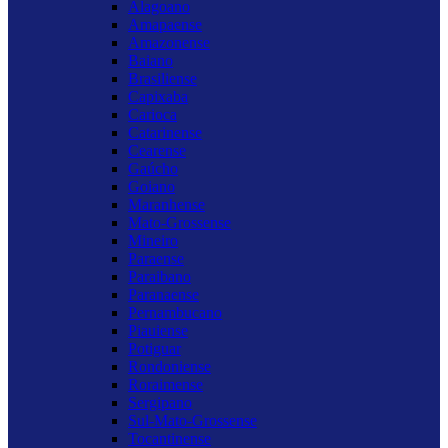
Alagoano
Amapaense
Amazonense
Baiano
Brasiliense
Capixaba
Carioca
Catarinense
Cearense
Gaúcho
Goiano
Maranhense
Mato-Grossense
Mineiro
Paraense
Paraibano
Paranaense
Pernambucano
Piauiense
Potiguar
Rondoniense
Roraimense
Sergipano
Sul-Mato-Grossense
Tocantinense