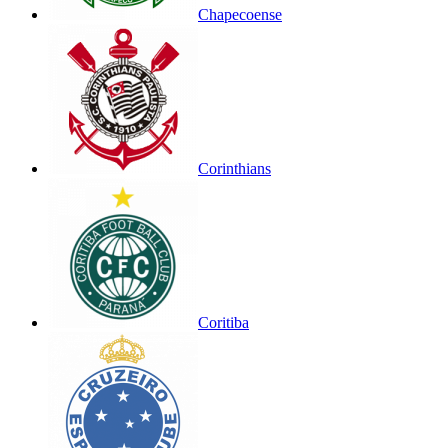
Chapecoense
Corinthians
Coritiba