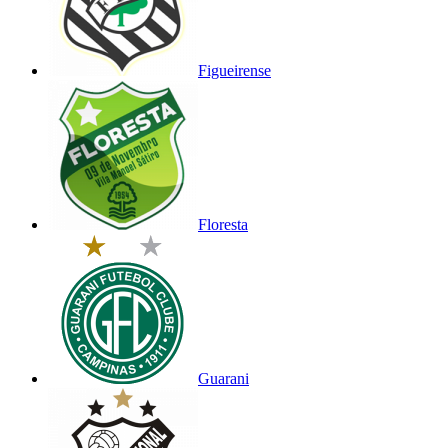
Figueirense
Floresta
Guarani