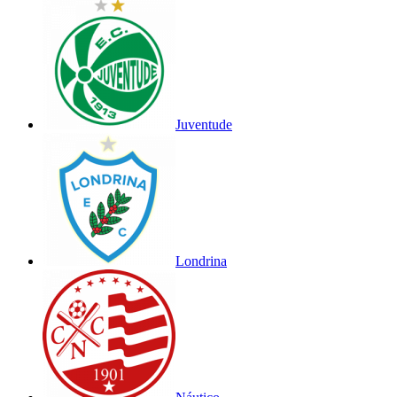
Juventude
Londrina