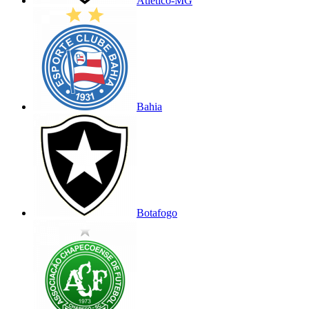
Atlético-MG
Bahia
Botafogo