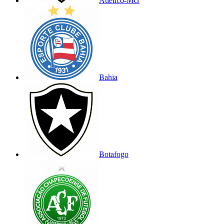
Atlético-MG
Bahia
Botafogo