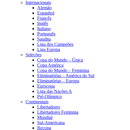
Internacionais
Alemão
Espanhol
Francês
Inglês
Italiano
Português
Saudita
Liga dos Campeões
Liga Europa
Seleções
Copa do Mundo – Única
Copa América
Copa do Mundo – Feminina
Eliminatórias – América do Sul
Eliminatórias – Europa
Eurocopa
Liga das Nações A
Pré-Olímpico
Continentais
Libertadores
Libertadores Feminina
Mundial
Sul-Americana
Recopa