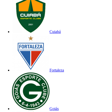
Cuiabá
Fortaleza
Goiás