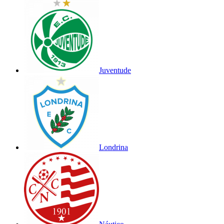
Juventude
Londrina