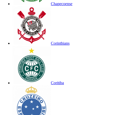
Chapecoense
Corinthians
Coritiba