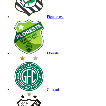
Figueirense
Floresta
Guarani