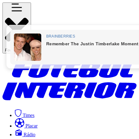
Fechar Menu
Times
Placar
Rádio