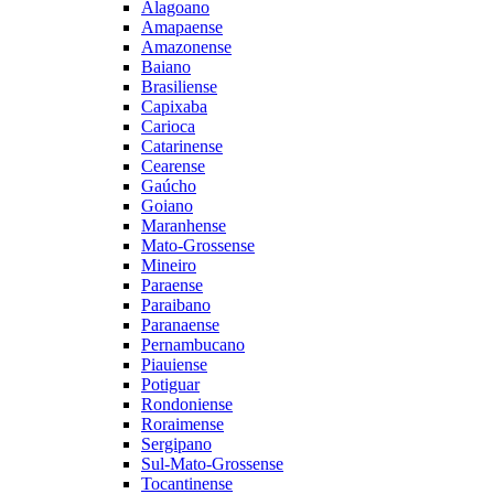
Alagoano
Amapaense
Amazonense
Baiano
Brasiliense
Capixaba
Carioca
Catarinense
Cearense
Gaúcho
Goiano
Maranhense
Mato-Grossense
Mineiro
Paraense
Paraibano
Paranaense
Pernambucano
Piauiense
Potiguar
Rondoniense
Roraimense
Sergipano
Sul-Mato-Grossense
Tocantinense