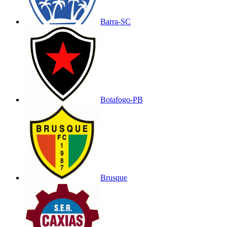
Barra-SC
Botafogo-PB
Brusque