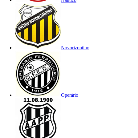
Náutico
Novorizontino
Operário