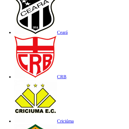
Ceará
CRB
Criciúma