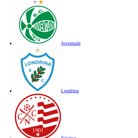
Juventude
Londrina