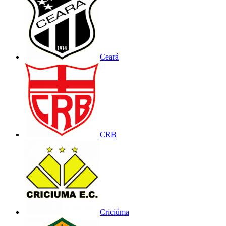
Ceará
CRB
Criciúma