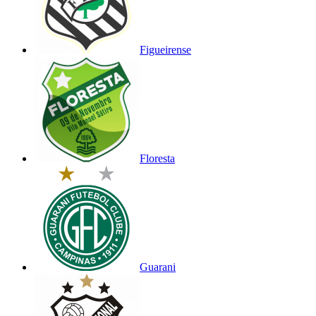
Figueirense
Floresta
Guarani