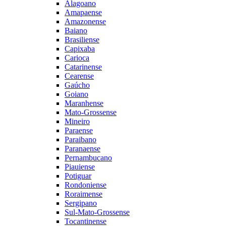
Alagoano
Amapaense
Amazonense
Baiano
Brasiliense
Capixaba
Carioca
Catarinense
Cearense
Gaúcho
Goiano
Maranhense
Mato-Grossense
Mineiro
Paraense
Paraibano
Paranaense
Pernambucano
Piauiense
Potiguar
Rondoniense
Roraimense
Sergipano
Sul-Mato-Grossense
Tocantinense