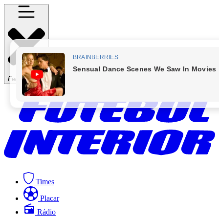
Fechar Menu
Times
Placar
Rádio