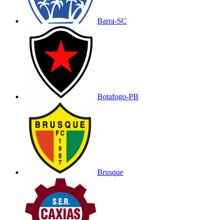
Barra-SC
Botafogo-PB
Brusque