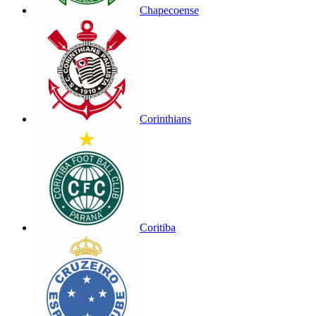
Chapecoense
Corinthians
Coritiba