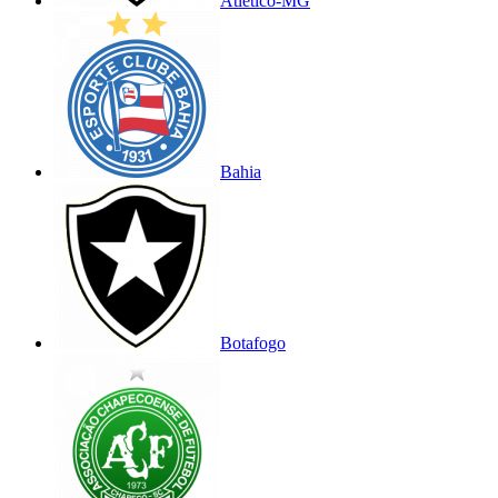
Atlético-MG
Bahia
Botafogo