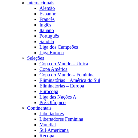
Internacionais
Alemão
Espanhol
Francês
Inglês
Italiano
Português
Saudita
Liga dos Campeões
Liga Europa
Seleções
Copa do Mundo – Única
Copa América
Copa do Mundo – Feminina
Eliminatórias – América do Sul
Eliminatórias – Europa
Eurocopa
Liga das Nações A
Pré-Olímpico
Continentais
Libertadores
Libertadores Feminina
Mundial
Sul-Americana
Recopa