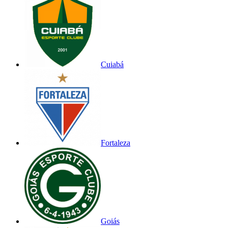
Cuiabá
Fortaleza
Goiás