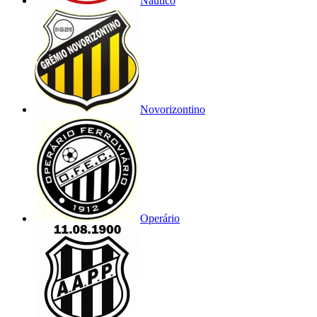
Náutico
Novorizontino
Operário