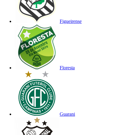
Figueirense
Floresta
Guarani