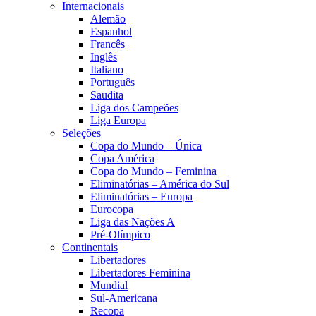
Internacionais
Alemão
Espanhol
Francês
Inglês
Italiano
Português
Saudita
Liga dos Campeões
Liga Europa
Seleções
Copa do Mundo – Única
Copa América
Copa do Mundo – Feminina
Eliminatórias – América do Sul
Eliminatórias – Europa
Eurocopa
Liga das Nações A
Pré-Olímpico
Continentais
Libertadores
Libertadores Feminina
Mundial
Sul-Americana
Recopa