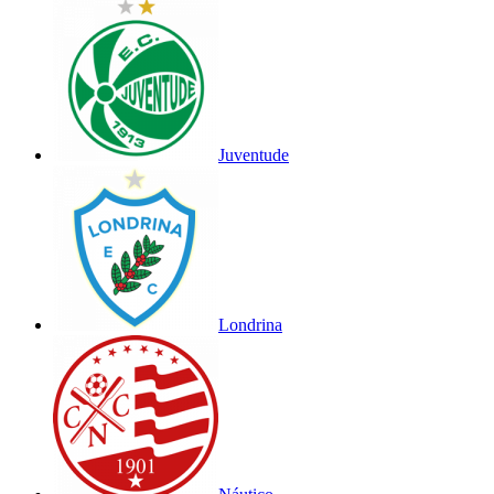
Juventude
Londrina