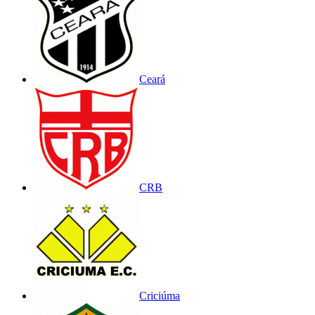
Ceará
CRB
Criciúma