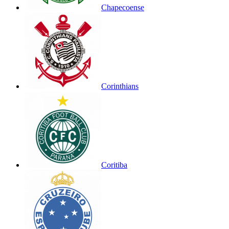
Chapecoense
Corinthians
Coritiba