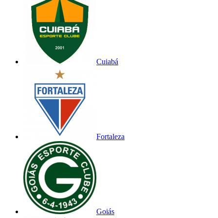
Cuiabá
Fortaleza
Goiás