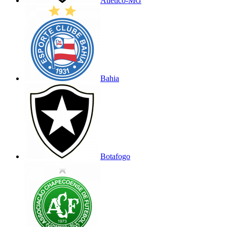
Atlético-MG
Bahia
Botafogo