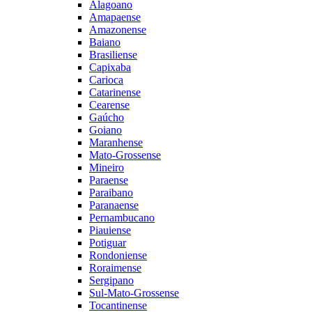
Alagoano
Amapaense
Amazonense
Baiano
Brasiliense
Capixaba
Carioca
Catarinense
Cearense
Gaúcho
Goiano
Maranhense
Mato-Grossense
Mineiro
Paraense
Paraibano
Paranaense
Pernambucano
Piauiense
Potiguar
Rondoniense
Roraimense
Sergipano
Sul-Mato-Grossense
Tocantinense