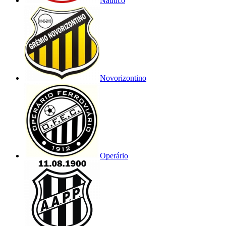
Náutico
Novorizontino
Operário