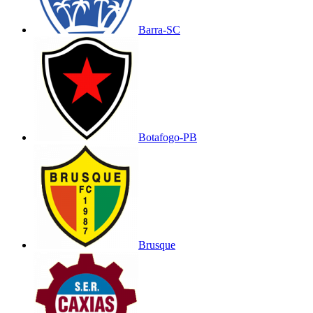
Barra-SC
Botafogo-PB
Brusque