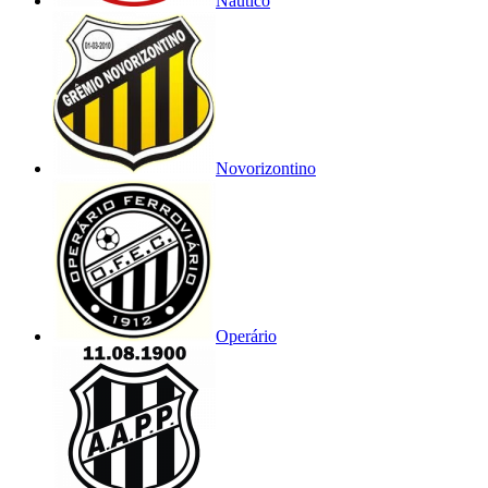
Náutico
Novorizontino
Operário