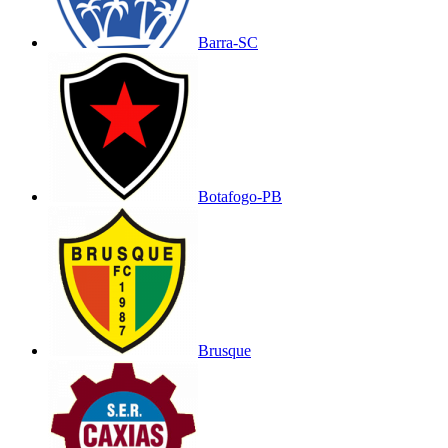
Barra-SC
Botafogo-PB
Brusque