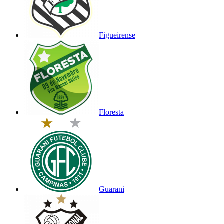
Figueirense
Floresta
Guarani