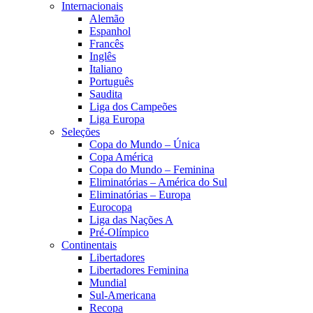
Internacionais
Alemão
Espanhol
Francês
Inglês
Italiano
Português
Saudita
Liga dos Campeões
Liga Europa
Seleções
Copa do Mundo – Única
Copa América
Copa do Mundo – Feminina
Eliminatórias – América do Sul
Eliminatórias – Europa
Eurocopa
Liga das Nações A
Pré-Olímpico
Continentais
Libertadores
Libertadores Feminina
Mundial
Sul-Americana
Recopa