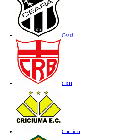
Ceará
CRB
Criciúma