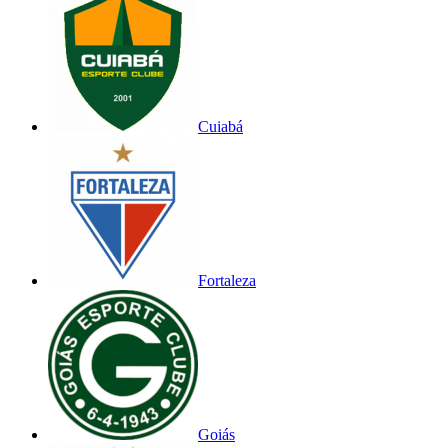
Cuiabá
Fortaleza
Goiás