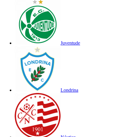
Juventude
Londrina