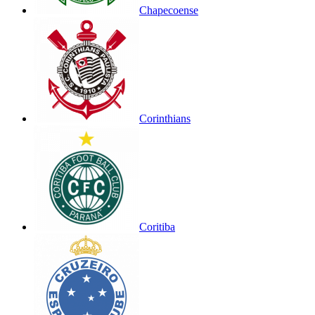
Chapecoense
Corinthians
Coritiba