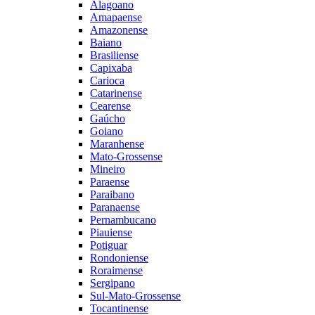
Alagoano
Amapaense
Amazonense
Baiano
Brasiliense
Capixaba
Carioca
Catarinense
Cearense
Gaúcho
Goiano
Maranhense
Mato-Grossense
Mineiro
Paraense
Paraibano
Paranaense
Pernambucano
Piauiense
Potiguar
Rondoniense
Roraimense
Sergipano
Sul-Mato-Grossense
Tocantinense