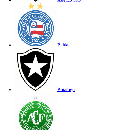
Atlético-MG
Bahia
Botafogo