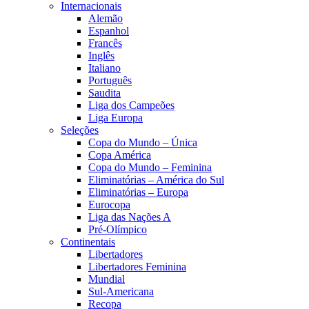
Internacionais
Alemão
Espanhol
Francês
Inglês
Italiano
Português
Saudita
Liga dos Campeões
Liga Europa
Seleções
Copa do Mundo – Única
Copa América
Copa do Mundo – Feminina
Eliminatórias – América do Sul
Eliminatórias – Europa
Eurocopa
Liga das Nações A
Pré-Olímpico
Continentais
Libertadores
Libertadores Feminina
Mundial
Sul-Americana
Recopa