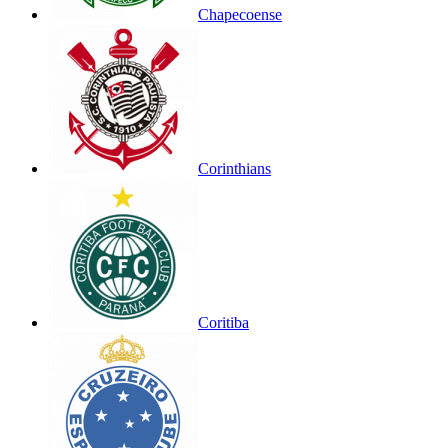
Chapecoense
Corinthians
Coritiba