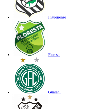
Figueirense
Floresta
Guarani