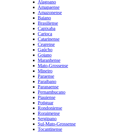
Alagoano
Amapaense
Amazonense
Baiano
Brasiliense
Capixaba
Carioca
Catarinense
Cearense
Gaúcho
Goiano
Maranhense
Mato-Grossense
Mineiro
Paraense
Paraibano
Paranaense
Pernambucano
Piauiense
Potiguar
Rondoniense
Roraimense
Sergipano
Sul-Mato-Grossense
Tocantinense