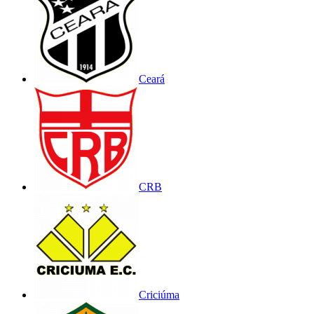
Ceará
CRB
Criciúma