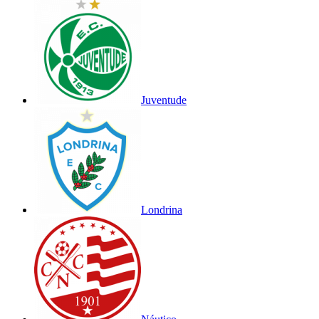
Juventude
Londrina