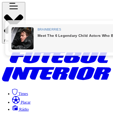
Fechar Menu
Times
Placar
Rádio