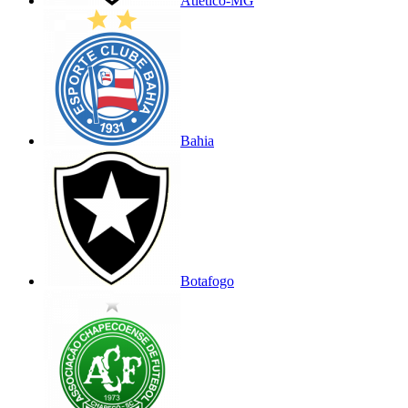
Atlético-MG
Bahia
Botafogo