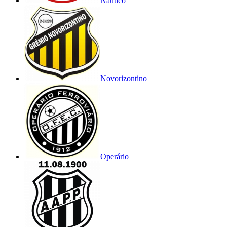
Náutico
Novorizontino
Operário