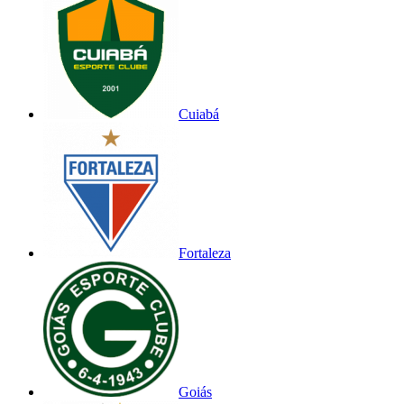
Cuiabá
Fortaleza
Goiás