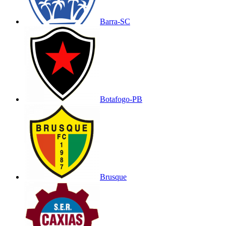
Barra-SC
Botafogo-PB
Brusque