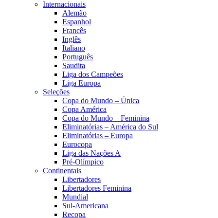
Internacionais
Alemão
Espanhol
Francês
Inglês
Italiano
Português
Saudita
Liga dos Campeões
Liga Europa
Seleções
Copa do Mundo – Única
Copa América
Copa do Mundo – Feminina
Eliminatórias – América do Sul
Eliminatórias – Europa
Eurocopa
Liga das Nações A
Pré-Olímpico
Continentais
Libertadores
Libertadores Feminina
Mundial
Sul-Americana
Recopa