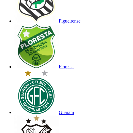
Figueirense
Floresta
Guarani