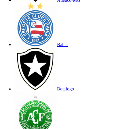
Atlético-MG
Bahia
Botafogo