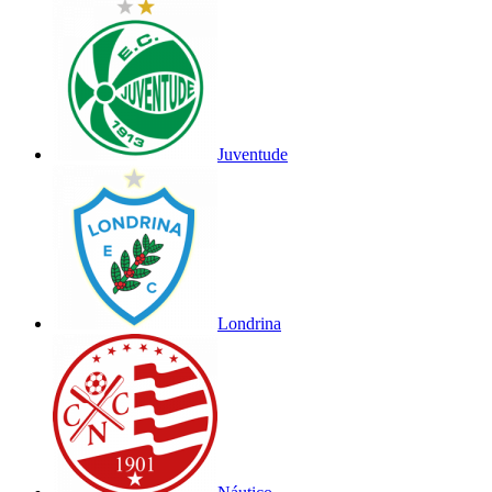
Juventude
Londrina