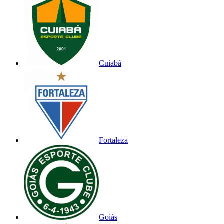
Cuiabá
Fortaleza
Goiás