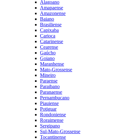
Alagoano
Amapaense
Amazonense
Baiano
Brasiliense
Capixaba
Carioca
Catarinense
Cearense
Gaúcho
Goiano
Maranhense
Mato-Grossense
Mineiro
Paraense
Paraibano
Paranaense
Pernambucano
Piauiense
Potiguar
Rondoniense
Roraimense
Sergipano
Sul-Mato-Grossense
Tocantinense