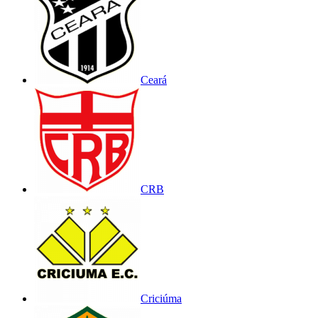
Ceará
CRB
Criciúma