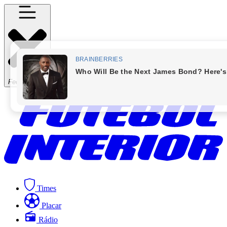
Fechar Menu
Times
Placar
Rádio