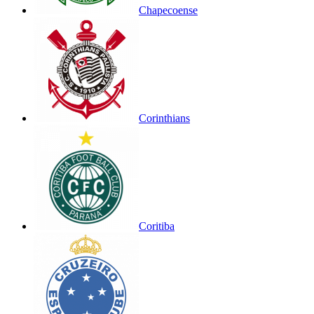
Chapecoense
Corinthians
Coritiba