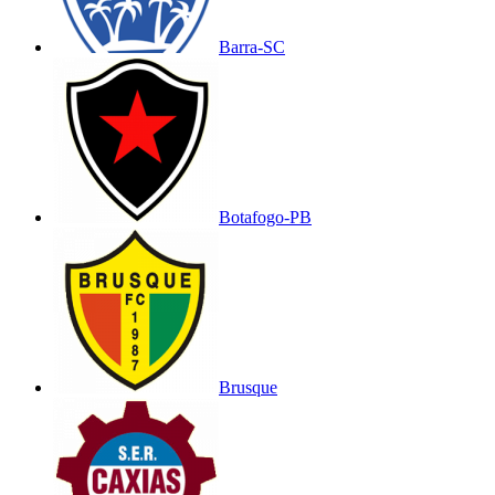
Barra-SC
Botafogo-PB
Brusque