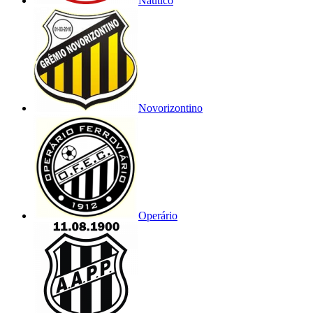
Náutico
Novorizontino
Operário