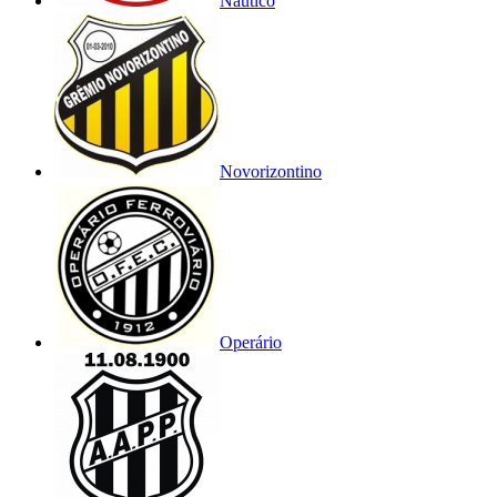
Náutico
Novorizontino
Operário