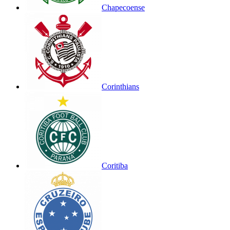
Chapecoense
Corinthians
Coritiba