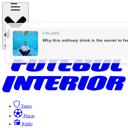
Fechar Menu
Times
Placar
Rádio