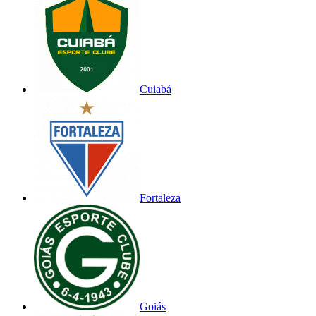
Cuiabá
Fortaleza
Goiás