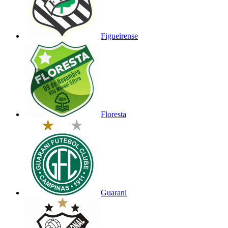
Figueirense
Floresta
Guarani