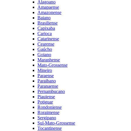
Alagoano
Amapaense
Amazonense
Baiano
Brasiliense
Capixaba
Carioca
Catarinense
Cearense
Gaúcho
Goiano
Maranhense
Mato-Grossense
Mineiro
Paraense
Paraibano
Paranaense
Pernambucano
Piauiense
Potiguar
Rondoniense
Roraimense
Sergipano
Sul-Mato-Grossense
Tocantinense