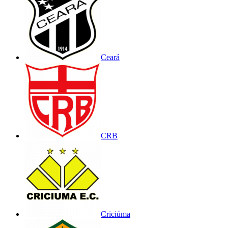
Ceará
CRB
Criciúma