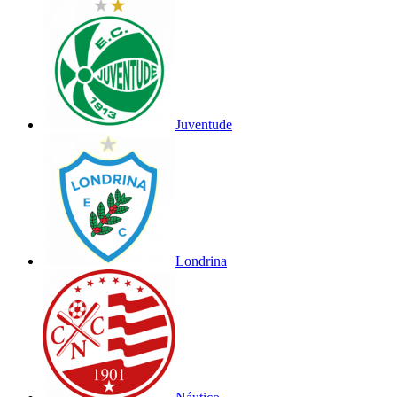
Juventude
Londrina