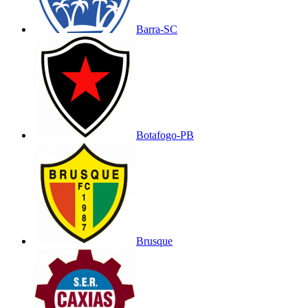
Barra-SC
Botafogo-PB
Brusque