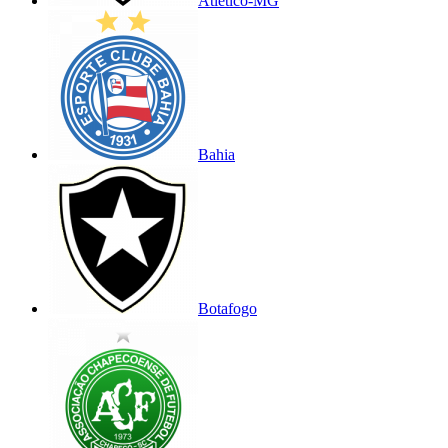
Atlético-MG
Bahia
Botafogo