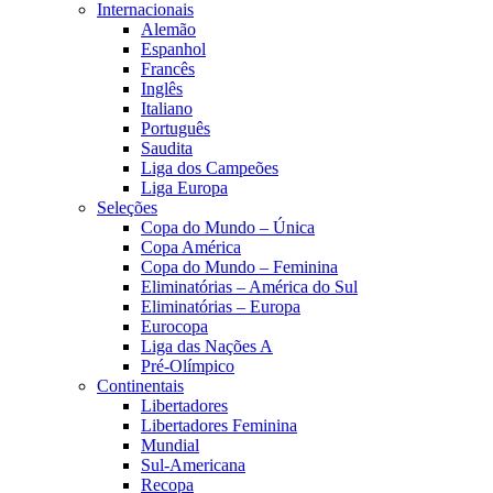
Internacionais
Alemão
Espanhol
Francês
Inglês
Italiano
Português
Saudita
Liga dos Campeões
Liga Europa
Seleções
Copa do Mundo – Única
Copa América
Copa do Mundo – Feminina
Eliminatórias – América do Sul
Eliminatórias – Europa
Eurocopa
Liga das Nações A
Pré-Olímpico
Continentais
Libertadores
Libertadores Feminina
Mundial
Sul-Americana
Recopa