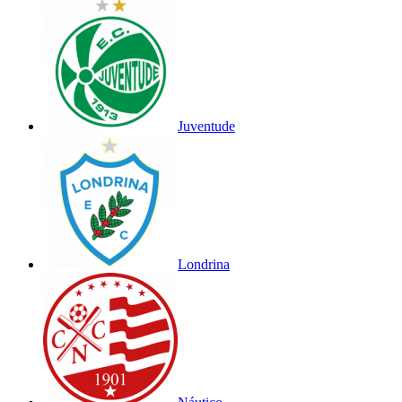
Juventude
Londrina