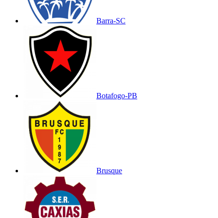
Barra-SC
Botafogo-PB
Brusque