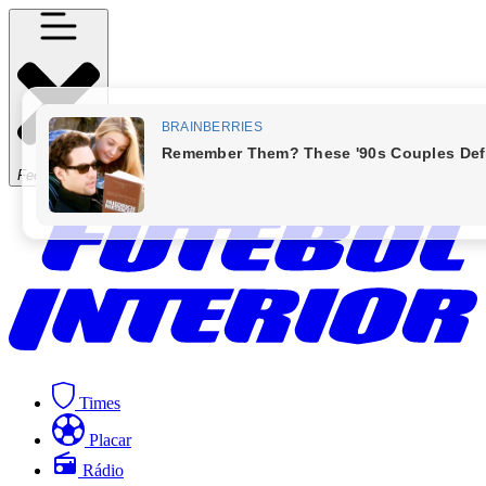
Fechar Menu
Times
Placar
Rádio