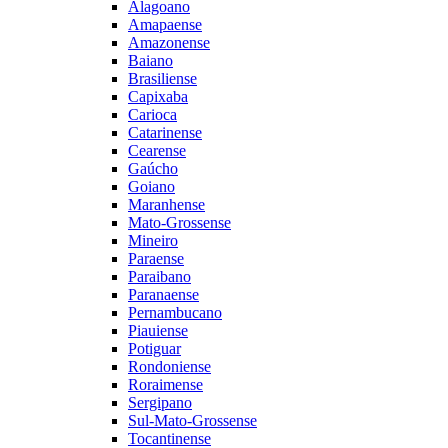
Alagoano
Amapaense
Amazonense
Baiano
Brasiliense
Capixaba
Carioca
Catarinense
Cearense
Gaúcho
Goiano
Maranhense
Mato-Grossense
Mineiro
Paraense
Paraibano
Paranaense
Pernambucano
Piauiense
Potiguar
Rondoniense
Roraimense
Sergipano
Sul-Mato-Grossense
Tocantinense