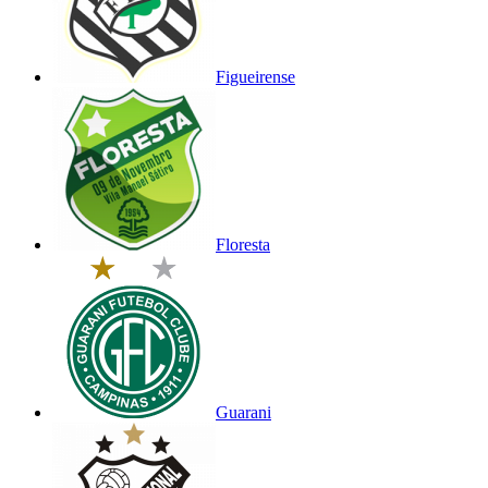
Figueirense
Floresta
Guarani