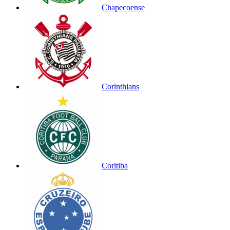
Chapecoense
Corinthians
Coritiba