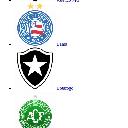
Atlético-MG
Bahia
Botafogo