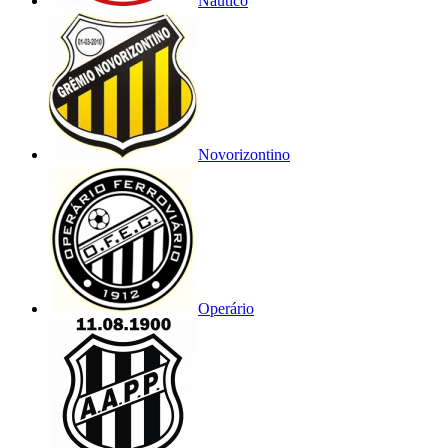
Náutico
Novorizontino
Operário