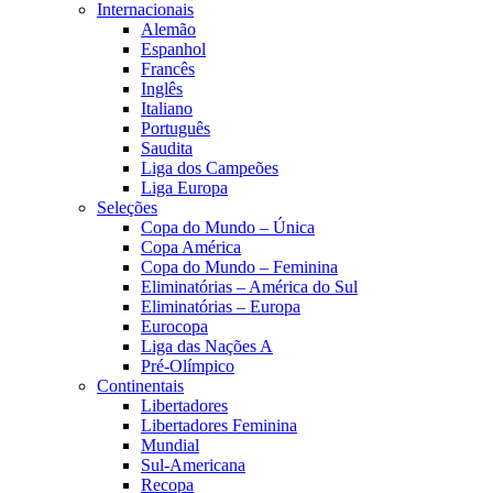
Internacionais
Alemão
Espanhol
Francês
Inglês
Italiano
Português
Saudita
Liga dos Campeões
Liga Europa
Seleções
Copa do Mundo – Única
Copa América
Copa do Mundo – Feminina
Eliminatórias – América do Sul
Eliminatórias – Europa
Eurocopa
Liga das Nações A
Pré-Olímpico
Continentais
Libertadores
Libertadores Feminina
Mundial
Sul-Americana
Recopa