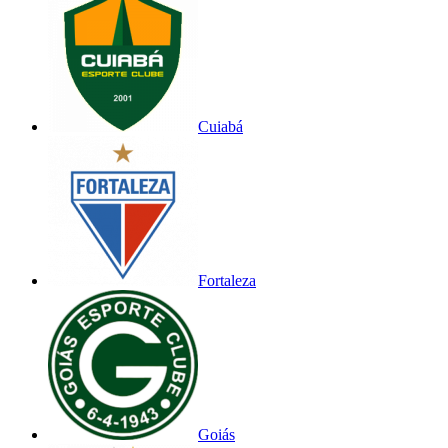
Cuiabá
Fortaleza
Goiás