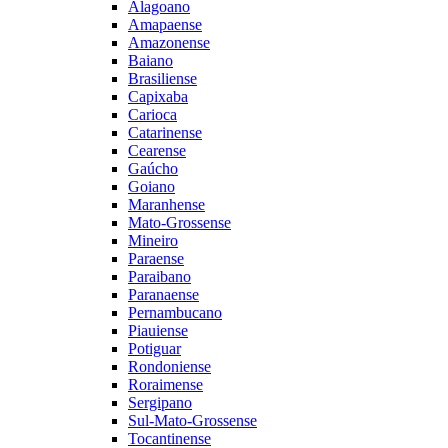
Alagoano
Amapaense
Amazonense
Baiano
Brasiliense
Capixaba
Carioca
Catarinense
Cearense
Gaúcho
Goiano
Maranhense
Mato-Grossense
Mineiro
Paraense
Paraibano
Paranaense
Pernambucano
Piauiense
Potiguar
Rondoniense
Roraimense
Sergipano
Sul-Mato-Grossense
Tocantinense