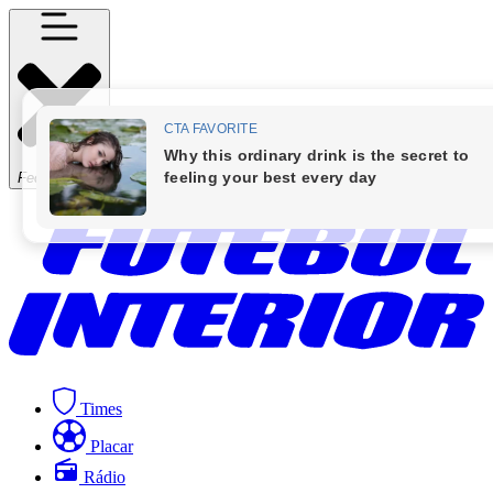
Fechar Menu
Times
Placar
Rádio