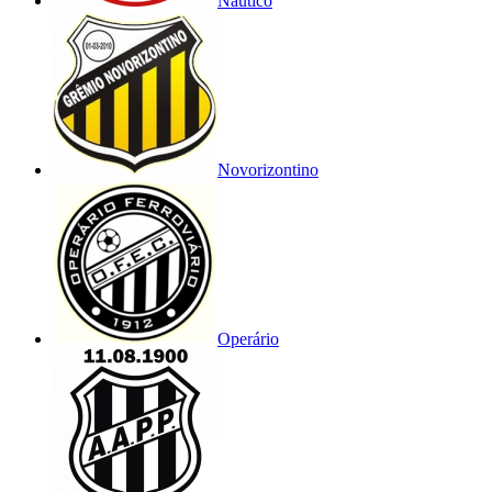
Náutico
Novorizontino
Operário