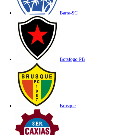
Barra-SC
Botafogo-PB
Brusque