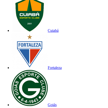
Cuiabá
Fortaleza
Goiás