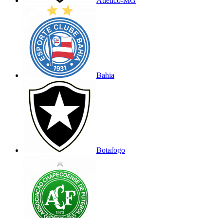
Atlético-MG
Bahia
Botafogo