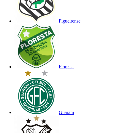
Figueirense
Floresta
Guarani