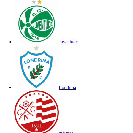
Juventude
Londrina