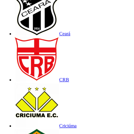
Ceará
CRB
Criciúma