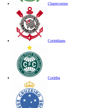
Chapecoense
Corinthians
Coritiba