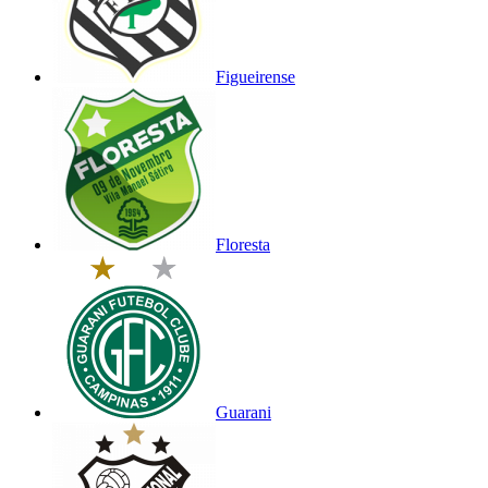
Figueirense
Floresta
Guarani