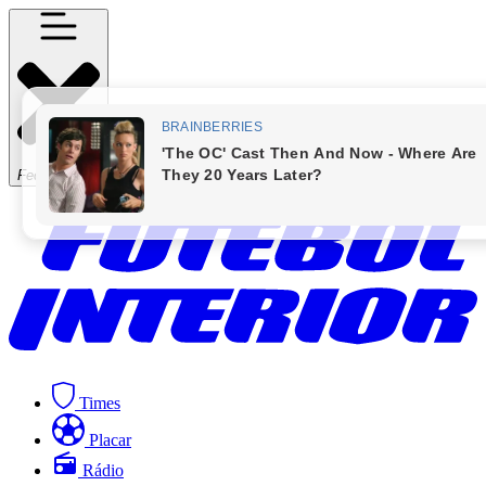
Fechar Menu
Times
Placar
Rádio