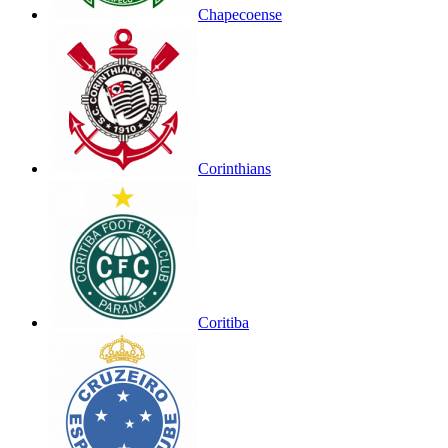
Chapecoense
Corinthians
Coritiba