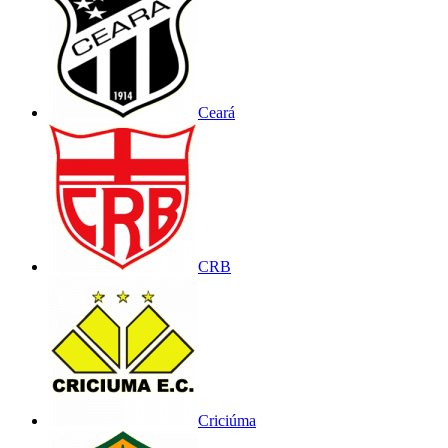
Ceará
CRB
Criciúma