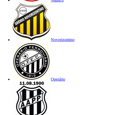
Náutico
Novorizontino
Operário