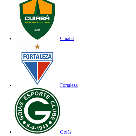
Cuiabá
Fortaleza
Goiás