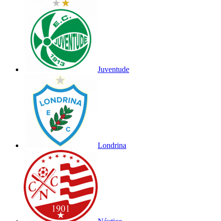
Juventude
Londrina