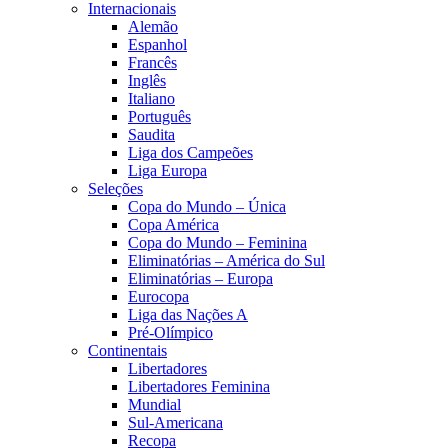
Internacionais
Alemão
Espanhol
Francês
Inglês
Italiano
Português
Saudita
Liga dos Campeões
Liga Europa
Seleções
Copa do Mundo – Única
Copa América
Copa do Mundo – Feminina
Eliminatórias – América do Sul
Eliminatórias – Europa
Eurocopa
Liga das Nações A
Pré-Olímpico
Continentais
Libertadores
Libertadores Feminina
Mundial
Sul-Americana
Recopa