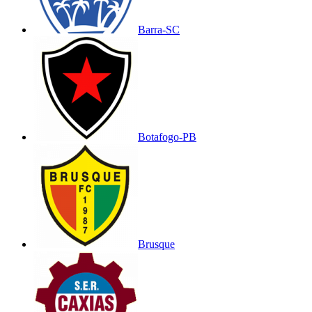
Barra-SC
Botafogo-PB
Brusque