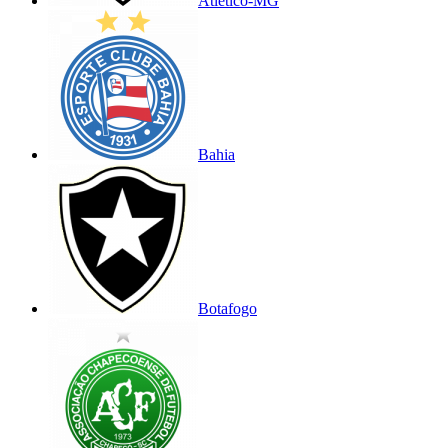
Atlético-MG
Bahia
Botafogo