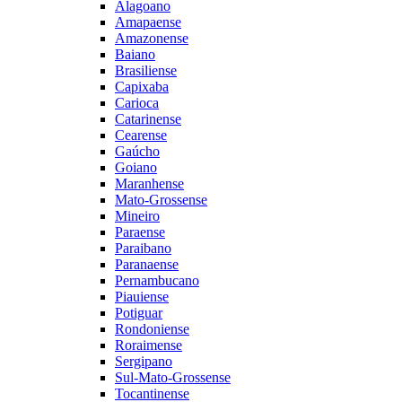
Alagoano
Amapaense
Amazonense
Baiano
Brasiliense
Capixaba
Carioca
Catarinense
Cearense
Gaúcho
Goiano
Maranhense
Mato-Grossense
Mineiro
Paraense
Paraibano
Paranaense
Pernambucano
Piauiense
Potiguar
Rondoniense
Roraimense
Sergipano
Sul-Mato-Grossense
Tocantinense