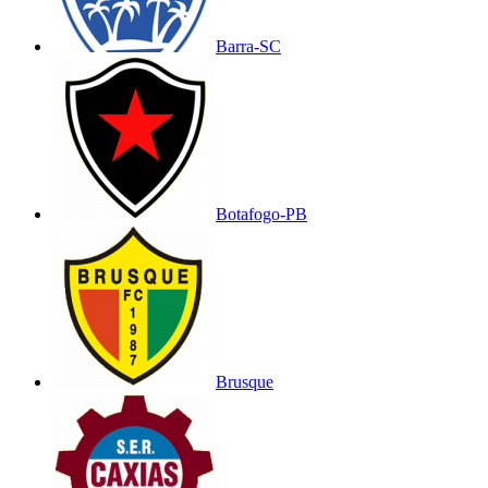
Barra-SC
Botafogo-PB
Brusque