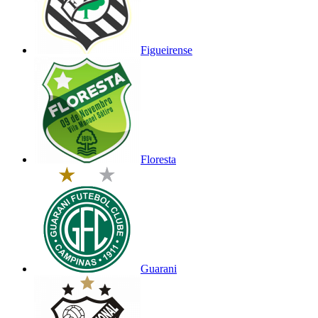
Figueirense
Floresta
Guarani