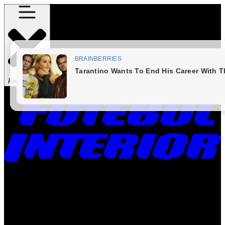
Fechar Menu
Times
Placar
Rádio