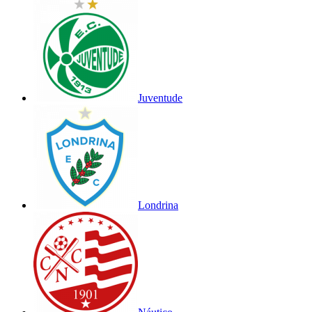
Juventude
Londrina