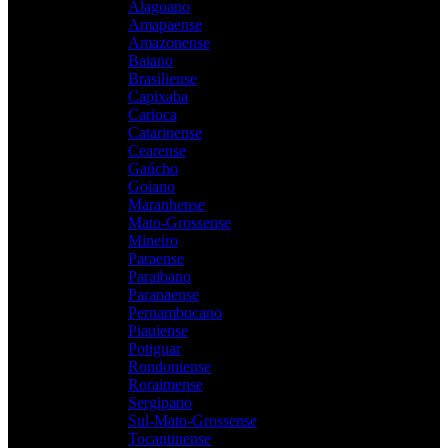
Alagoano
Amapaense
Amazonense
Baiano
Brasiliense
Capixaba
Carioca
Catarinense
Cearense
Gaúcho
Goiano
Maranhense
Mato-Grossense
Mineiro
Paraense
Paraibano
Paranaense
Pernambucano
Piauiense
Potiguar
Rondoniense
Roraimense
Sergipano
Sul-Mato-Grossense
Tocantinense