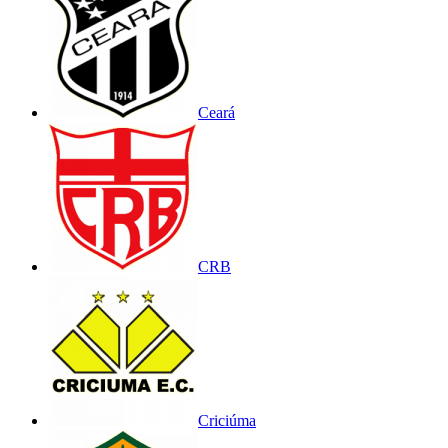
Ceará
CRB
Criciúma