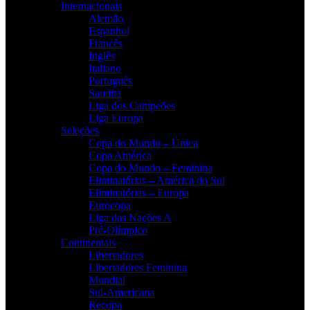
Internacionais
Alemão
Espanhol
Francês
Inglês
Italiano
Português
Saudita
Liga dos Campeões
Liga Europa
Seleções
Copa do Mundo – Única
Copa América
Copa do Mundo – Feminina
Eliminatórias – América do Sul
Eliminatórias – Europa
Eurocopa
Liga das Nações A
Pré-Olímpico
Continentais
Libertadores
Libertadores Feminina
Mundial
Sul-Americana
Recopa