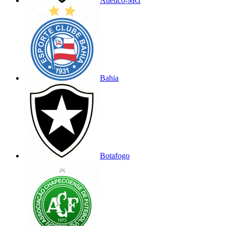
Atlético-MG
Bahia
Botafogo