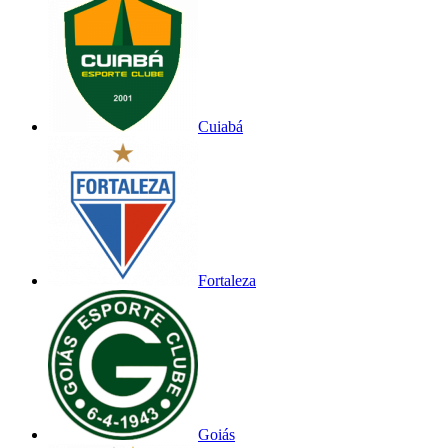
Cuiabá
Fortaleza
Goiás