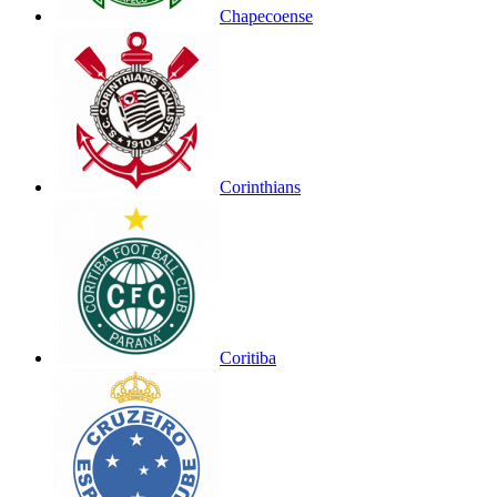
Chapecoense
Corinthians
Coritiba