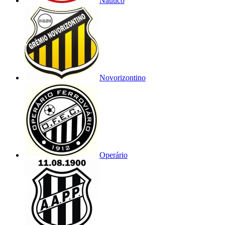
Náutico
Novorizontino
Operário