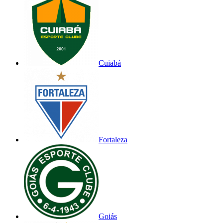
Cuiabá
Fortaleza
Goiás