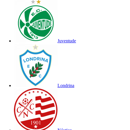
Juventude
Londrina