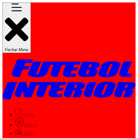
Fechar Menu
Times
Placar
Rádio