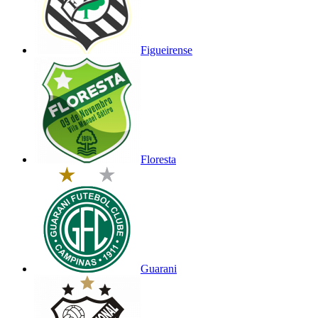
Figueirense
Floresta
Guarani