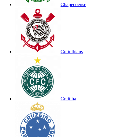
Chapecoense
Corinthians
Coritiba