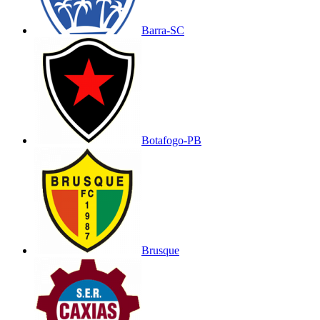
Barra-SC
Botafogo-PB
Brusque