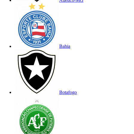
Atlético-MG
Bahia
Botafogo