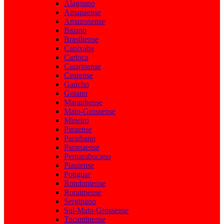
Alagoano
Amapaense
Amazonense
Baiano
Brasiliense
Capixaba
Carioca
Catarinense
Cearense
Gaúcho
Goiano
Maranhense
Mato-Grossense
Mineiro
Paraense
Paraibano
Paranaense
Pernambucano
Piauiense
Potiguar
Rondoniense
Roraimense
Sergipano
Sul-Mato-Grossense
Tocantinense