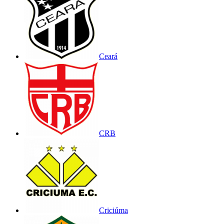
Ceará
CRB
Criciúma