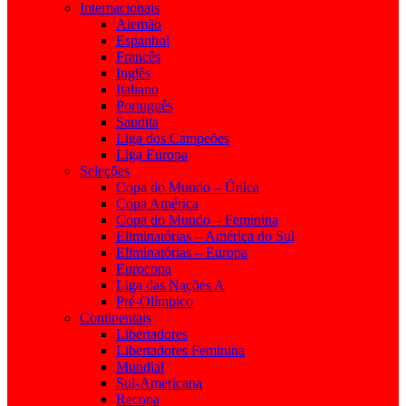
Internacionais
Alemão
Espanhol
Francês
Inglês
Italiano
Português
Saudita
Liga dos Campeões
Liga Europa
Seleções
Copa do Mundo – Única
Copa América
Copa do Mundo – Feminina
Eliminatórias – América do Sul
Eliminatórias – Europa
Eurocopa
Liga das Nações A
Pré-Olímpico
Continentais
Libertadores
Libertadores Feminina
Mundial
Sul-Americana
Recopa