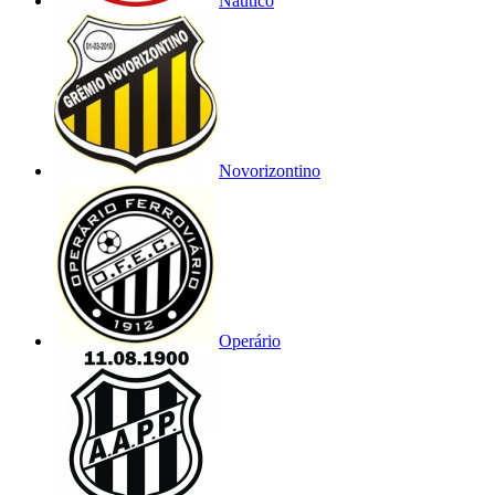
Náutico
Novorizontino
Operário