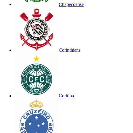
Chapecoense
Corinthians
Coritiba