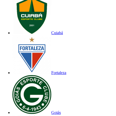
Cuiabá
Fortaleza
Goiás