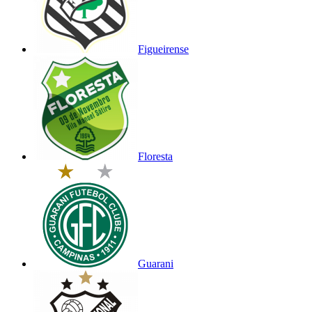
Figueirense
Floresta
Guarani