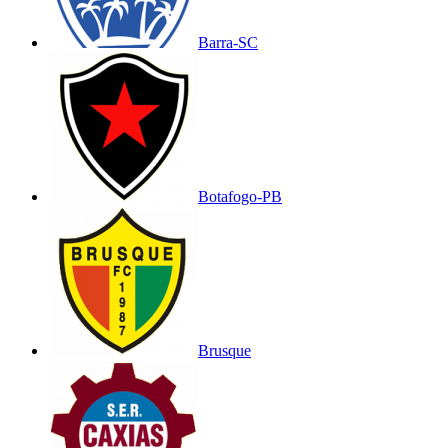
Barra-SC
Botafogo-PB
Brusque