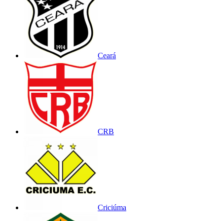
Ceará
CRB
Criciúma