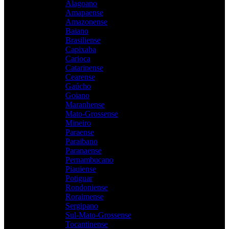
Alagoano
Amapaense
Amazonense
Baiano
Brasiliense
Capixaba
Carioca
Catarinense
Cearense
Gaúcho
Goiano
Maranhense
Mato-Grossense
Mineiro
Paraense
Paraibano
Paranaense
Pernambucano
Piauiense
Potiguar
Rondoniense
Roraimense
Sergipano
Sul-Mato-Grossense
Tocantinense