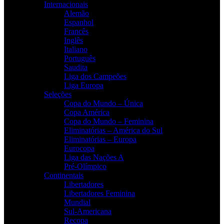
Internacionais
Alemão
Espanhol
Francês
Inglês
Italiano
Português
Saudita
Liga dos Campeões
Liga Europa
Seleções
Copa do Mundo – Única
Copa América
Copa do Mundo – Feminina
Eliminatórias – América do Sul
Eliminatórias – Europa
Eurocopa
Liga das Nações A
Pré-Olímpico
Continentais
Libertadores
Libertadores Feminina
Mundial
Sul-Americana
Recopa