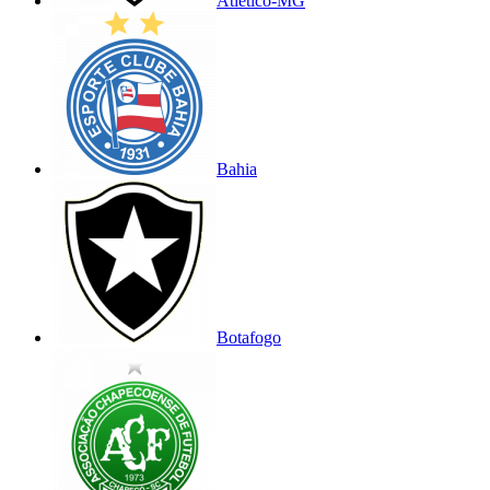
Atlético-MG
Bahia
Botafogo