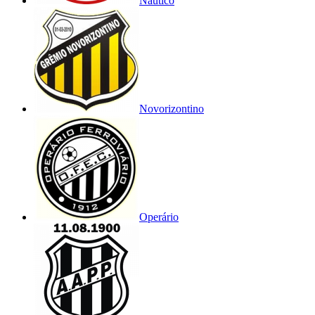
Náutico
Novorizontino
Operário