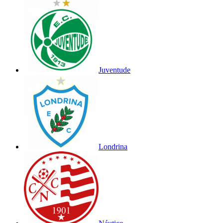
Juventude
Londrina