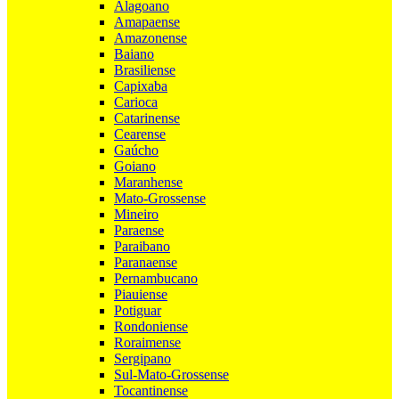
Alagoano
Amapaense
Amazonense
Baiano
Brasiliense
Capixaba
Carioca
Catarinense
Cearense
Gaúcho
Goiano
Maranhense
Mato-Grossense
Mineiro
Paraense
Paraibano
Paranaense
Pernambucano
Piauiense
Potiguar
Rondoniense
Roraimense
Sergipano
Sul-Mato-Grossense
Tocantinense