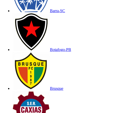
Barra-SC
Botafogo-PB
Brusque