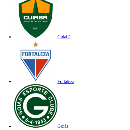
Cuiabá
Fortaleza
Goiás