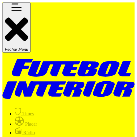
Fechar Menu
Times
Placar
Rádio