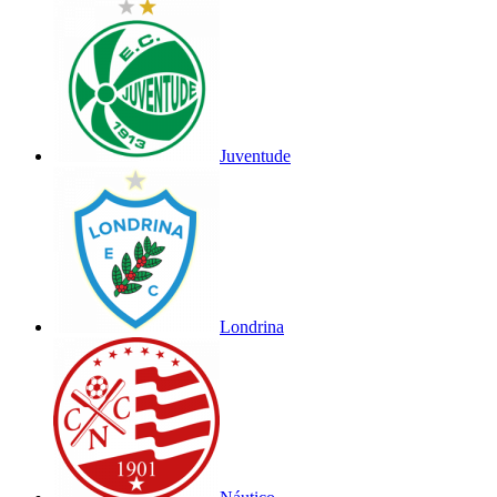
Juventude
Londrina