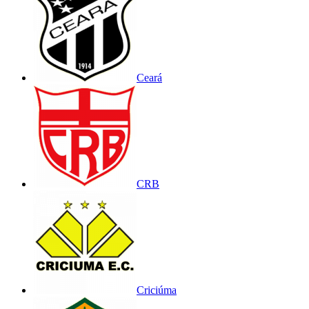
Ceará
CRB
Criciúma