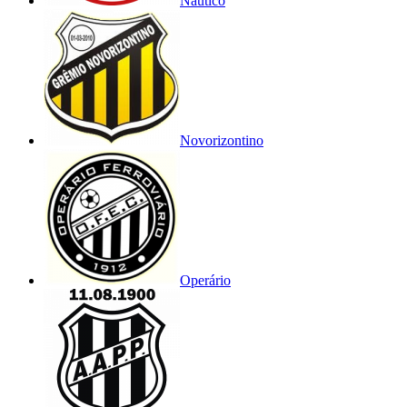
Náutico
Novorizontino
Operário