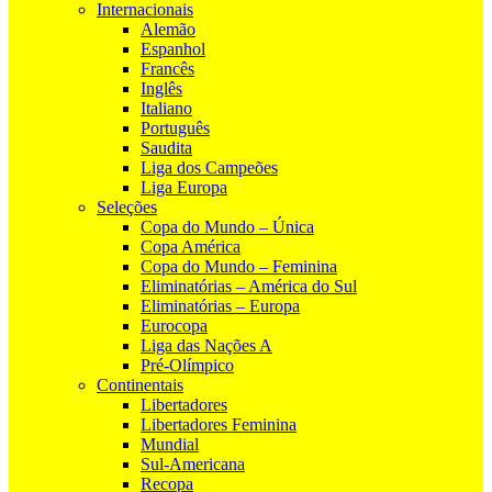
Internacionais
Alemão
Espanhol
Francês
Inglês
Italiano
Português
Saudita
Liga dos Campeões
Liga Europa
Seleções
Copa do Mundo – Única
Copa América
Copa do Mundo – Feminina
Eliminatórias – América do Sul
Eliminatórias – Europa
Eurocopa
Liga das Nações A
Pré-Olímpico
Continentais
Libertadores
Libertadores Feminina
Mundial
Sul-Americana
Recopa