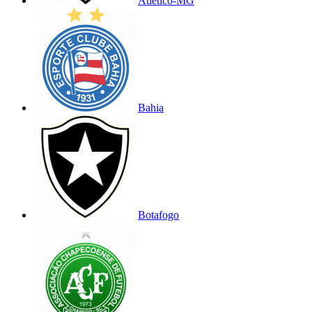
Atlético-MG
Bahia
Botafogo