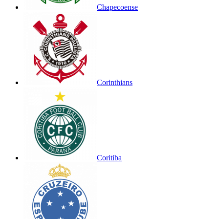
Chapecoense
Corinthians
Coritiba