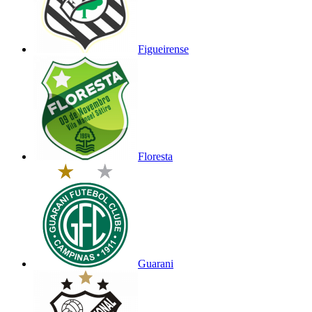
Figueirense
Floresta
Guarani