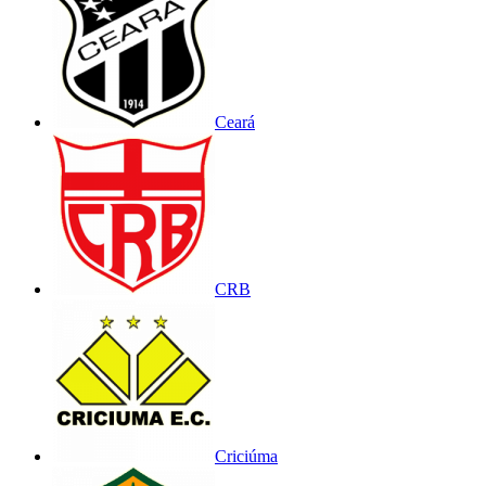
Ceará
CRB
Criciúma