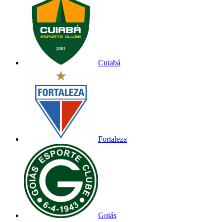
Cuiabá
Fortaleza
Goiás