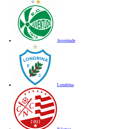
Juventude
Londrina