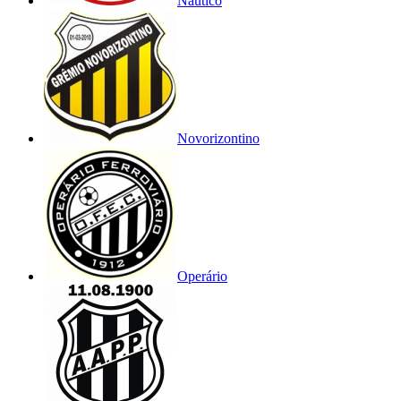
Náutico
Novorizontino
Operário