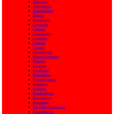
Alagoano
Amapaense
Amazonense
Baiano
Brasiliense
Capixaba
Carioca
Catarinense
Cearense
Gaúcho
Goiano
Maranhense
Mato-Grossense
Mineiro
Paraense
Paraibano
Paranaense
Pernambucano
Piauiense
Potiguar
Rondoniense
Roraimense
Sergipano
Sul-Mato-Grossense
Tocantinense