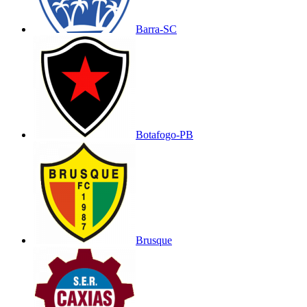
Barra-SC
Botafogo-PB
Brusque