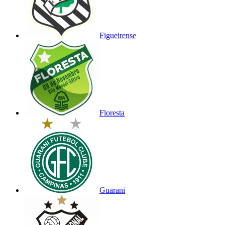
Figueirense
Floresta
Guarani