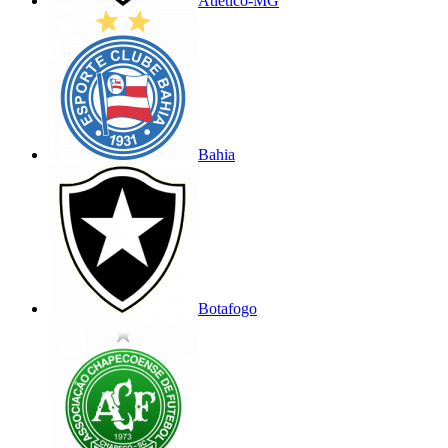
Atlético-MG
Bahia
Botafogo