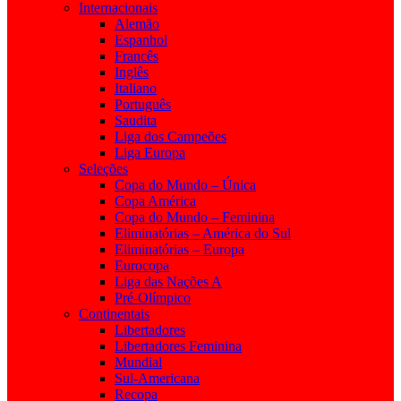
Internacionais
Alemão
Espanhol
Francês
Inglês
Italiano
Português
Saudita
Liga dos Campeões
Liga Europa
Seleções
Copa do Mundo – Única
Copa América
Copa do Mundo – Feminina
Eliminatórias – América do Sul
Eliminatórias – Europa
Eurocopa
Liga das Nações A
Pré-Olímpico
Continentais
Libertadores
Libertadores Feminina
Mundial
Sul-Americana
Recopa