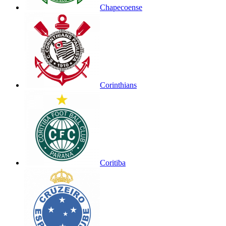
Chapecoense
Corinthians
Coritiba