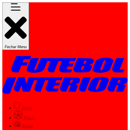
Fechar Menu
Times
Placar
Rádio