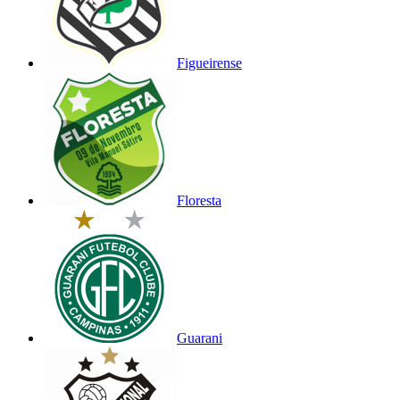
Figueirense
Floresta
Guarani