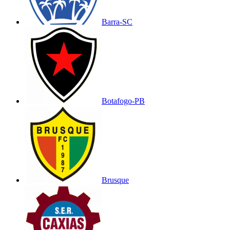
Barra-SC
Botafogo-PB
Brusque