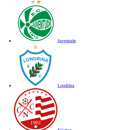
Juventude
Londrina