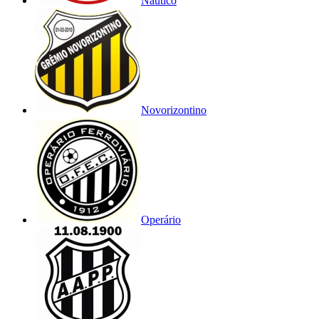
Náutico
Novorizontino
Operário