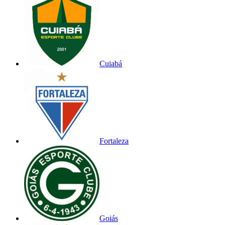
Cuiabá
Fortaleza
Goiás