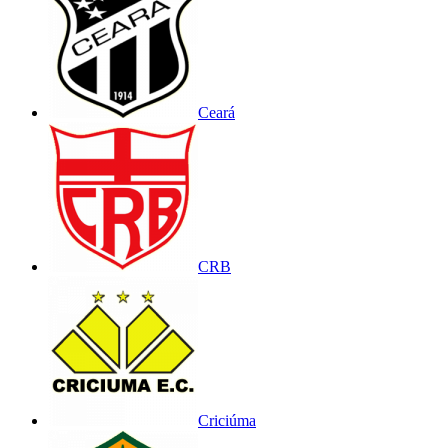
Ceará
CRB
Criciúma