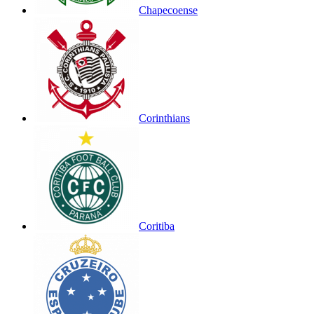
Chapecoense
Corinthians
Coritiba