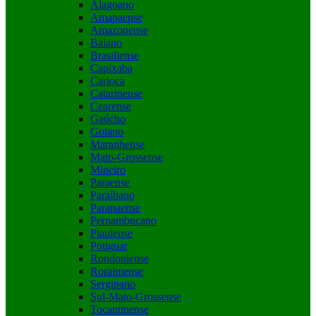
Alagoano
Amapaense
Amazonense
Baiano
Brasiliense
Capixaba
Carioca
Catarinense
Cearense
Gaúcho
Goiano
Maranhense
Mato-Grossense
Mineiro
Paraense
Paraibano
Paranaense
Pernambucano
Piauiense
Potiguar
Rondoniense
Roraimense
Sergipano
Sul-Mato-Grossense
Tocantinense