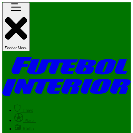
Fechar Menu
Times
Placar
Rádio