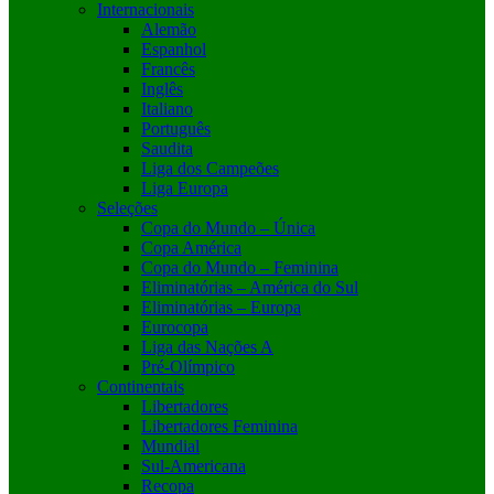
Internacionais
Alemão
Espanhol
Francês
Inglês
Italiano
Português
Saudita
Liga dos Campeões
Liga Europa
Seleções
Copa do Mundo – Única
Copa América
Copa do Mundo – Feminina
Eliminatórias – América do Sul
Eliminatórias – Europa
Eurocopa
Liga das Nações A
Pré-Olímpico
Continentais
Libertadores
Libertadores Feminina
Mundial
Sul-Americana
Recopa