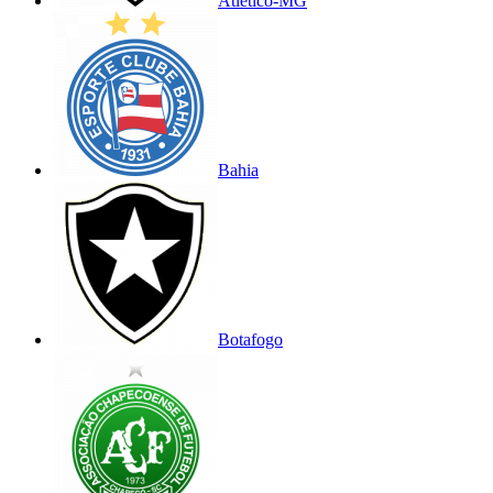
Atlético-MG
Bahia
Botafogo