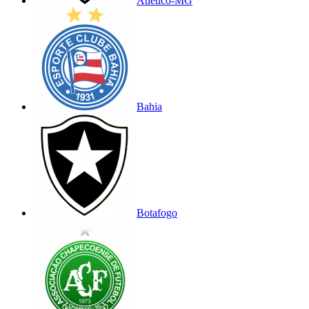
Atlético-MG
Bahia
Botafogo