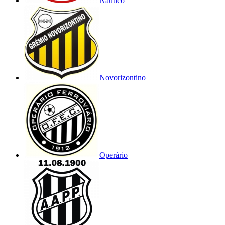
Náutico
Novorizontino
Operário