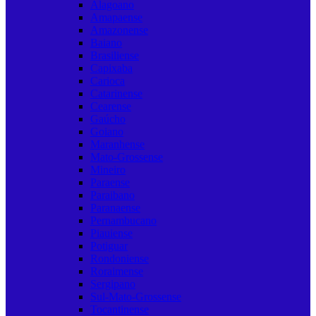
Alagoano
Amapaense
Amazonense
Baiano
Brasiliense
Capixaba
Carioca
Catarinense
Cearense
Gaúcho
Goiano
Maranhense
Mato-Grossense
Mineiro
Paraense
Paraibano
Paranaense
Pernambucano
Piauiense
Potiguar
Rondoniense
Roraimense
Sergipano
Sul-Mato-Grossense
Tocantinense