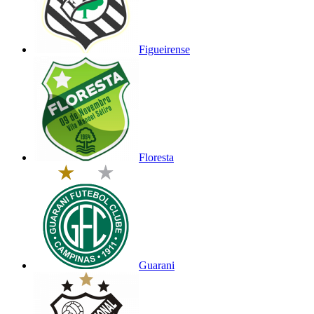
Figueirense
Floresta
Guarani