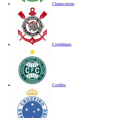
Chapecoense
Corinthians
Coritiba