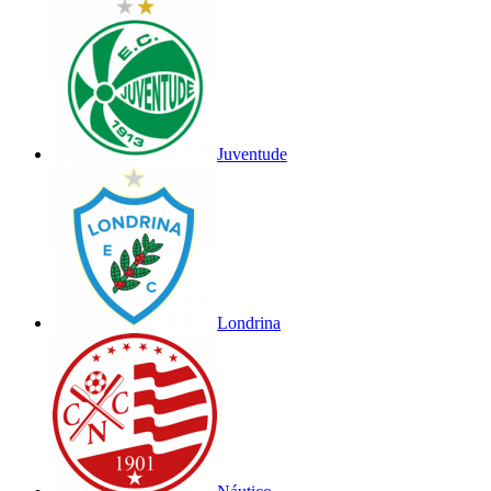
Juventude
Londrina