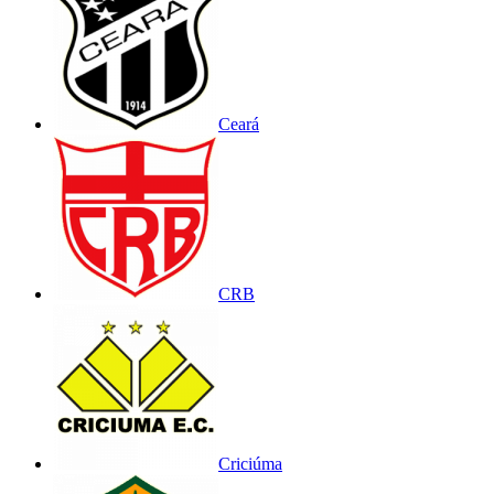
Ceará
CRB
Criciúma