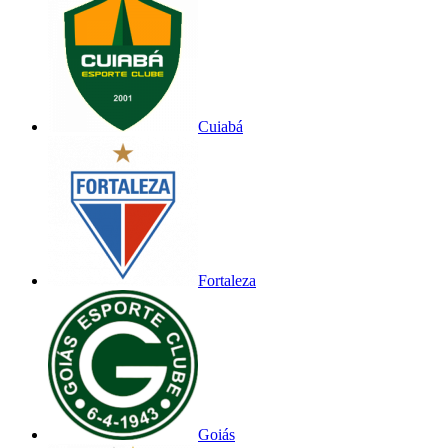
Cuiabá
Fortaleza
Goiás