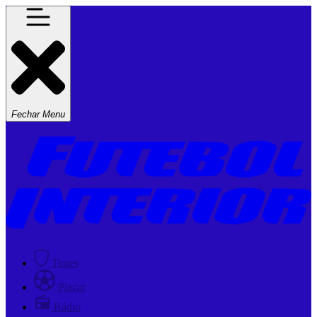
Fechar Menu
Times
Placar
Rádio