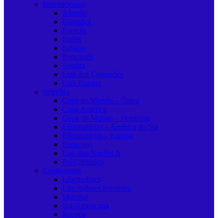
Internacionais
Alemão
Espanhol
Francês
Inglês
Italiano
Português
Saudita
Liga dos Campeões
Liga Europa
Seleções
Copa do Mundo – Única
Copa América
Copa do Mundo – Feminina
Eliminatórias – América do Sul
Eliminatórias – Europa
Eurocopa
Liga das Nações A
Pré-Olímpico
Continentais
Libertadores
Libertadores Feminina
Mundial
Sul-Americana
Recopa