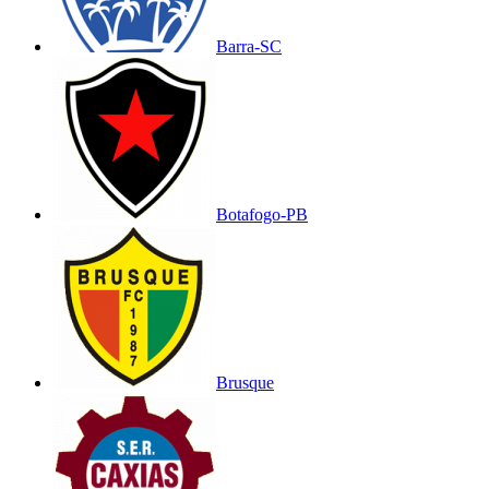
Barra-SC
Botafogo-PB
Brusque