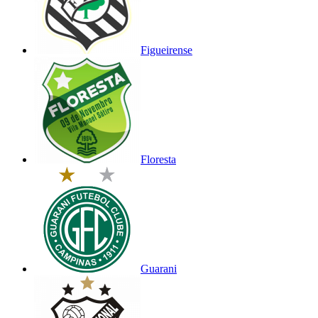
Figueirense
Floresta
Guarani