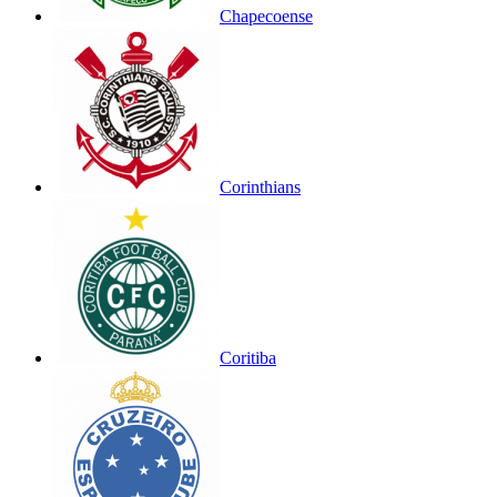
Chapecoense
Corinthians
Coritiba