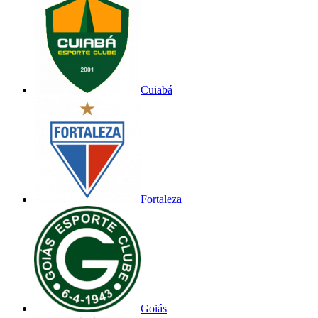
Cuiabá
Fortaleza
Goiás