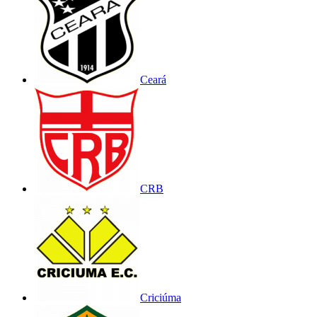
Ceará
CRB
Criciúma