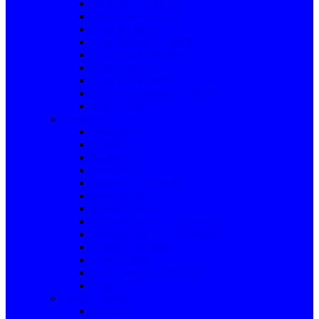
Feminino – Sub-18
Feminino – Sub-16
Copa do Brasil
Copa do Brasil Sub-20
Copa do Brasil Sub-17
Supercopa Rei
Copa do Nordeste
Copa do Nordeste – Sub-20
Copa Verde
Paulistas
Paulista A1
Paulista A2
Paulista A3
Paulistão A4
Paulista – 2ª Divisão
Paulista Sub-15
Paulista Sub-17
Paulista Sub-20 – 1ª Divisão
Paulista Sub-20 – 2ª Divisão
Paulista Feminino
Copa Paulista
Copa Paulista Feminina
Copa SP
Outros Estados
Acreano