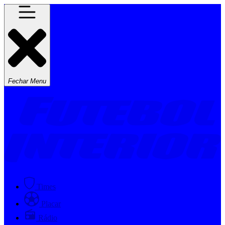
Fechar Menu
Times
Placar
Rádio