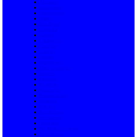
Alagoano
Amapaense
Amazonense
Baiano
Brasiliense
Capixaba
Carioca
Catarinense
Cearense
Gaúcho
Goiano
Maranhense
Mato-Grossense
Mineiro
Paraense
Paraibano
Paranaense
Pernambucano
Piauiense
Potiguar
Rondoniense
Roraimense
Sergipano
Sul-Mato-Grossense
Tocantinense