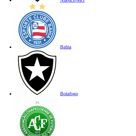
Atlético-MG
Bahia
Botafogo