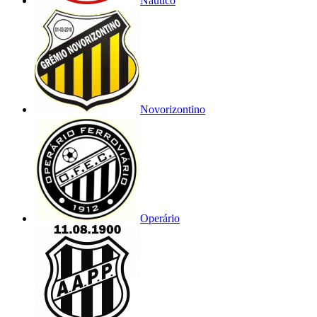
Náutico
Novorizontino
Operário