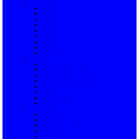
Internacionais
Alemão
Espanhol
Francês
Inglês
Italiano
Português
Saudita
Liga dos Campeões
Liga Europa
Seleções
Copa do Mundo – Única
Copa América
Copa do Mundo – Feminina
Eliminatórias – América do Sul
Eliminatórias – Europa
Eurocopa
Liga das Nações A
Pré-Olímpico
Continentais
Libertadores
Libertadores Feminina
Mundial
Sul-Americana
Recopa