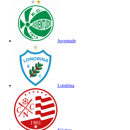
Juventude
Londrina