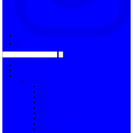
Placar ao vivo
Times
Campeonatos
Nacionais
Brasileiro – Série A
Brasileiro – Série B
Brasileiro – Série C
Brasileiro – Série D
Brasileiro – Aspirantes
Brasileiro – Sub-17
Brasileiro – Sub-20
Feminino – A1
Feminino – A2