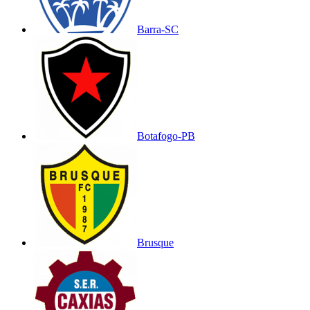
Barra-SC
Botafogo-PB
Brusque