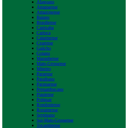
Alagoano
Amapaense
Amazonense
Baiano
Brasiliense
Capixaba
Carioca
Catarinense
Cearense
Gaúcho
Goiano
Maranhense
Mato-Grossense
Mineiro
Paraense
Paraibano
Paranaense
Pernambucano
Piauiense
Potiguar
Rondoniense
Roraimense
Sergipano
Sul-Mato-Grossense
Tocantinense