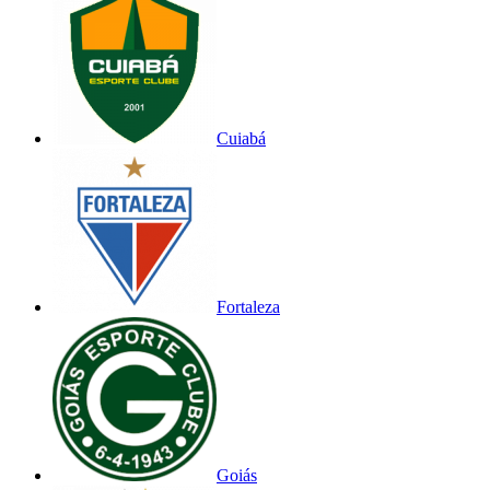
Cuiabá
Fortaleza
Goiás