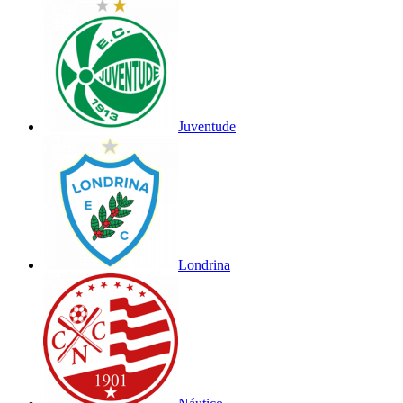
Juventude
Londrina