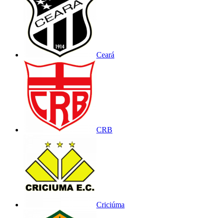
Ceará
CRB
Criciúma