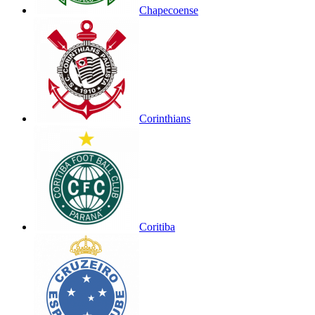
Chapecoense
Corinthians
Coritiba