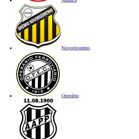
Náutico
Novorizontino
Operário