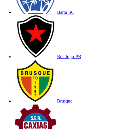
Barra-SC
Botafogo-PB
Brusque