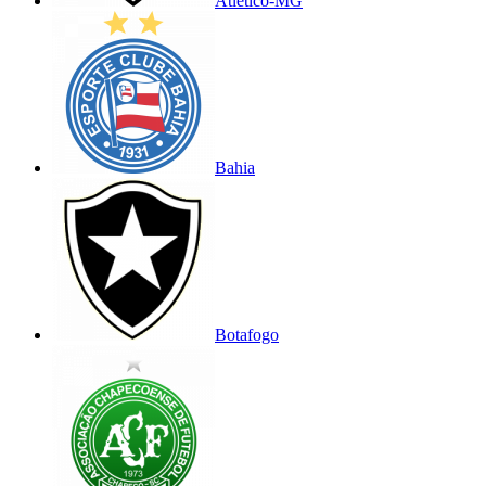
Atlético-MG
Bahia
Botafogo