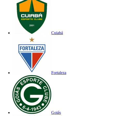
Cuiabá
Fortaleza
Goiás