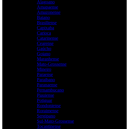
Alagoano
Amapaense
Amazonense
Baiano
Brasiliense
Capixaba
Carioca
Catarinense
Cearense
Gaúcho
Goiano
Maranhense
Mato-Grossense
Mineiro
Paraense
Paraibano
Paranaense
Pernambucano
Piauiense
Potiguar
Rondoniense
Roraimense
Sergipano
Sul-Mato-Grossense
Tocantinense