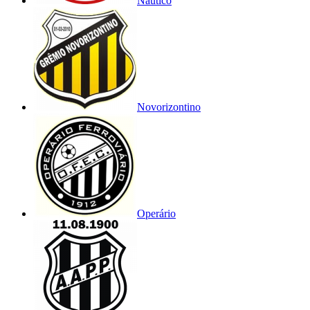
Náutico
Novorizontino
Operário