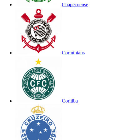
Chapecoense
Corinthians
Coritiba