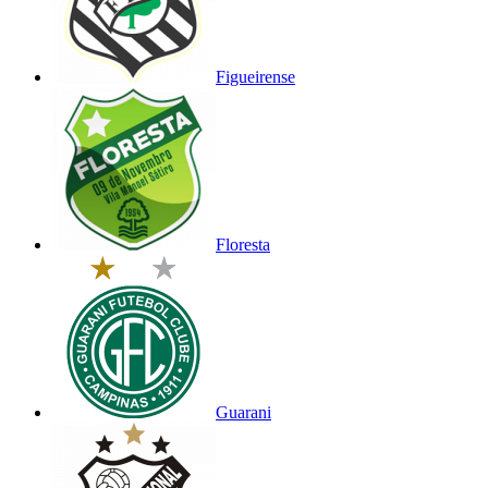
Figueirense
Floresta
Guarani