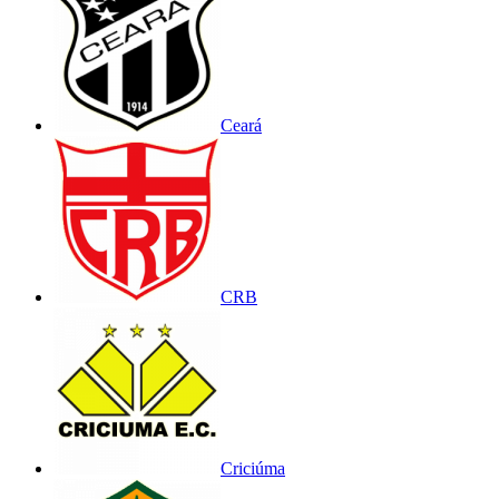
Ceará
CRB
Criciúma