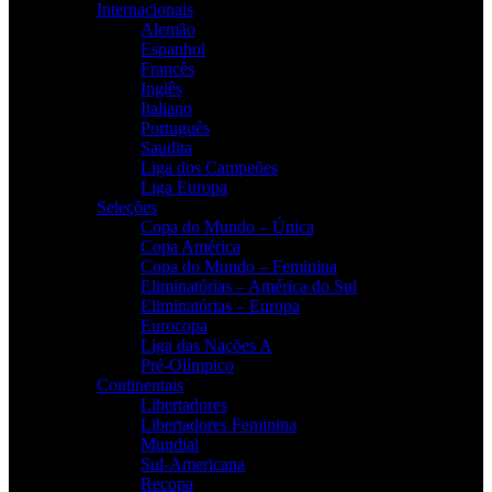
Internacionais
Alemão
Espanhol
Francês
Inglês
Italiano
Português
Saudita
Liga dos Campeões
Liga Europa
Seleções
Copa do Mundo – Única
Copa América
Copa do Mundo – Feminina
Eliminatórias – América do Sul
Eliminatórias – Europa
Eurocopa
Liga das Nações A
Pré-Olímpico
Continentais
Libertadores
Libertadores Feminina
Mundial
Sul-Americana
Recopa