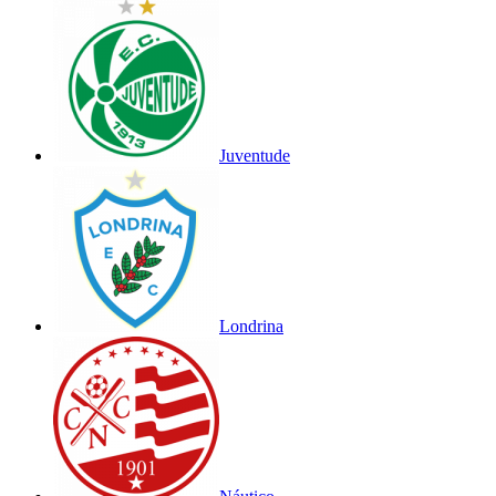
Juventude
Londrina