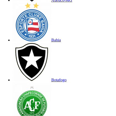
Atlético-MG
Bahia
Botafogo