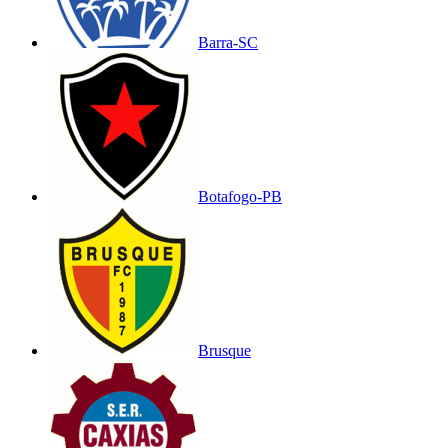
Barra-SC
Botafogo-PB
Brusque