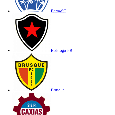
Barra-SC
Botafogo-PB
Brusque