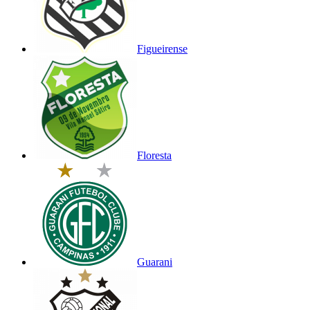
Figueirense
Floresta
Guarani