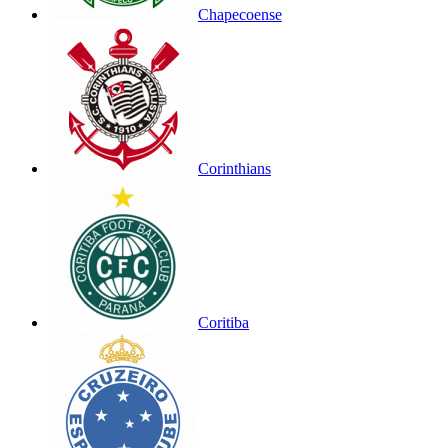
Chapecoense
Corinthians
Coritiba