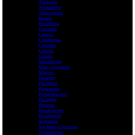
Alagoano
Amapaense
Amazonense
Baiano
Brasiliense
Capixaba
Carioca
Catarinense
Cearense
Gaúcho
Goiano
Maranhense
Mato-Grossense
Mineiro
Paraense
Paraibano
Paranaense
Pernambucano
Piauiense
Potiguar
Rondoniense
Roraimense
Sergipano
Sul-Mato-Grossense
Tocantinense