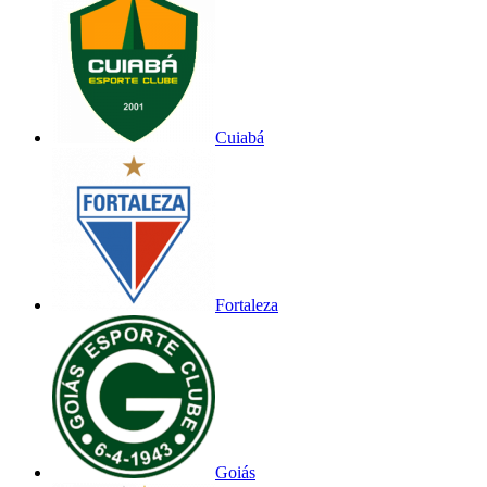
Cuiabá
Fortaleza
Goiás