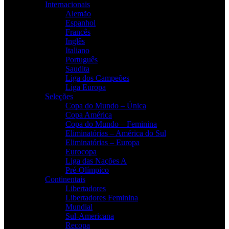
Internacionais
Alemão
Espanhol
Francês
Inglês
Italiano
Português
Saudita
Liga dos Campeões
Liga Europa
Seleções
Copa do Mundo – Única
Copa América
Copa do Mundo – Feminina
Eliminatórias – América do Sul
Eliminatórias – Europa
Eurocopa
Liga das Nações A
Pré-Olímpico
Continentais
Libertadores
Libertadores Feminina
Mundial
Sul-Americana
Recopa