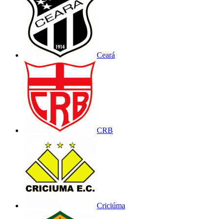
Ceará
CRB
Criciúma