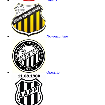
Náutico
Novorizontino
Operário