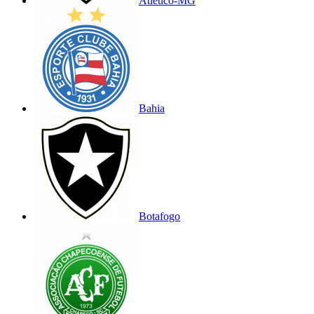
Atlético-MG
Bahia
Botafogo