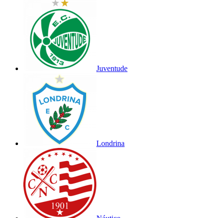
Juventude
Londrina