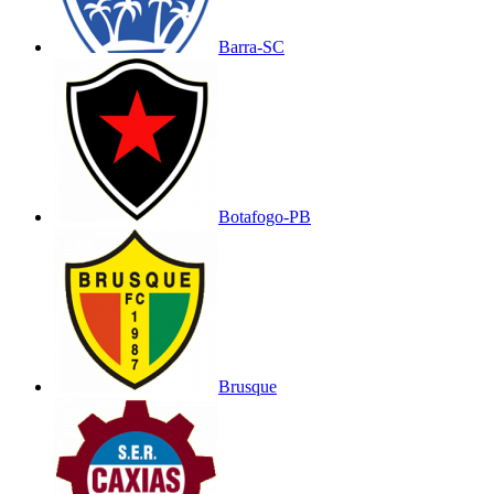
Barra-SC
Botafogo-PB
Brusque