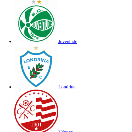
Juventude
Londrina