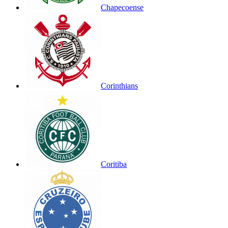
Chapecoense
Corinthians
Coritiba