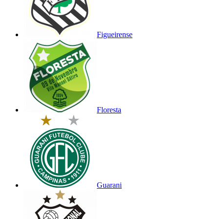
Figueirense
Floresta
Guarani