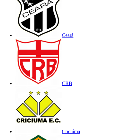
Ceará
CRB
Criciúma