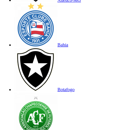
Atlético-MG
Bahia
Botafogo