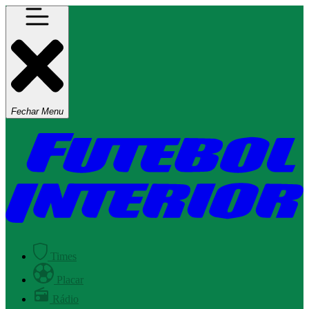
Fechar Menu
Times
Placar
Rádio