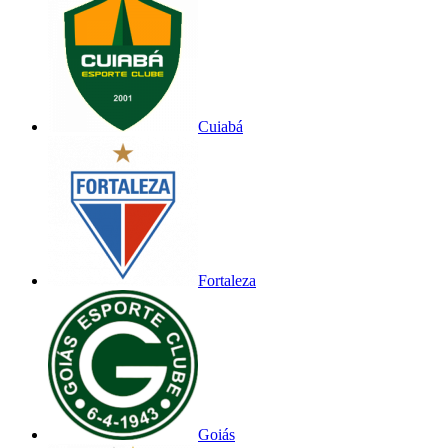
Cuiabá
Fortaleza
Goiás