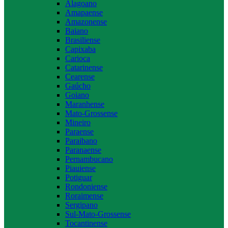
Alagoano
Amapaense
Amazonense
Baiano
Brasiliense
Capixaba
Carioca
Catarinense
Cearense
Gaúcho
Goiano
Maranhense
Mato-Grossense
Mineiro
Paraense
Paraibano
Paranaense
Pernambucano
Piauiense
Potiguar
Rondoniense
Roraimense
Sergipano
Sul-Mato-Grossense
Tocantinense