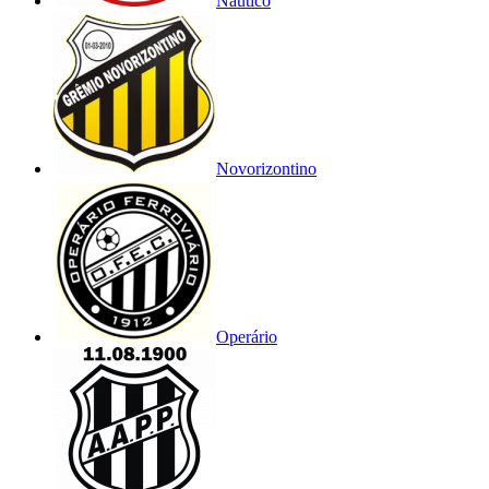
Náutico
Novorizontino
Operário