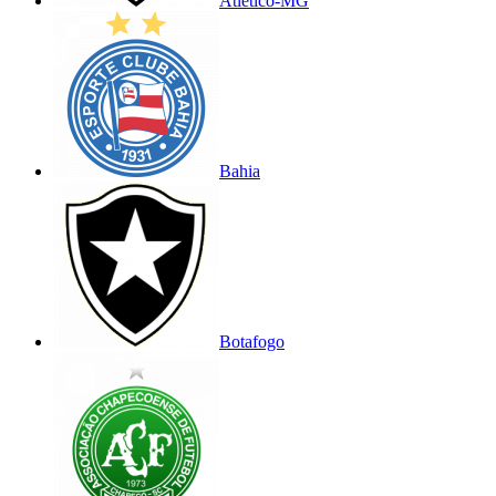
Atlético-MG
Bahia
Botafogo