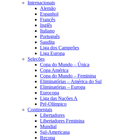
Internacionais
Alemão
Espanhol
Francês
Inglês
Italiano
Português
Saudita
Liga dos Campeões
Liga Europa
Seleções
Copa do Mundo – Única
Copa América
Copa do Mundo – Feminina
Eliminatórias – América do Sul
Eliminatórias – Europa
Eurocopa
Liga das Nações A
Pré-Olímpico
Continentais
Libertadores
Libertadores Feminina
Mundial
Sul-Americana
Recopa