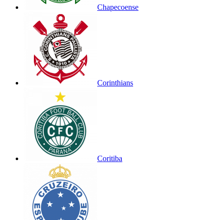
Chapecoense
Corinthians
Coritiba