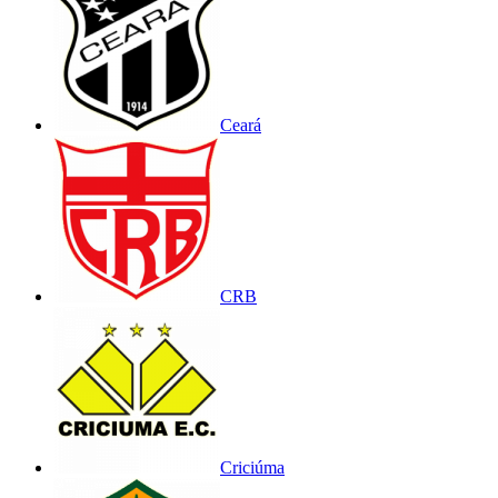
Ceará
CRB
Criciúma