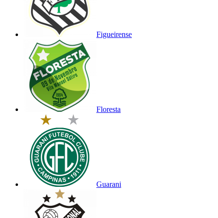
Figueirense
Floresta
Guarani