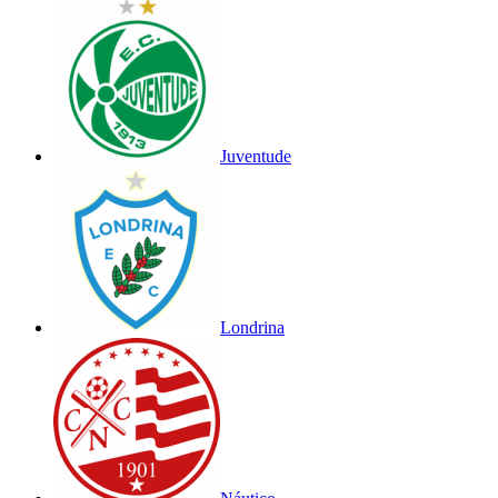
Juventude
Londrina