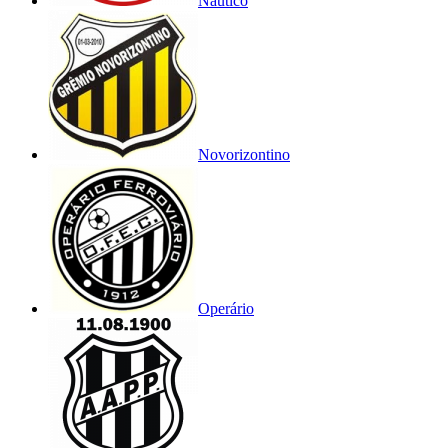
Náutico
Novorizontino
Operário