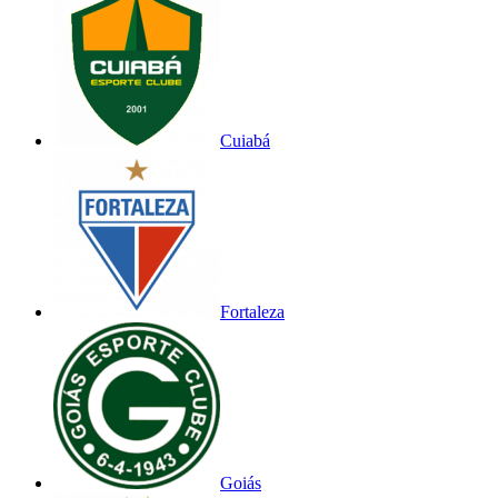
Cuiabá
Fortaleza
Goiás