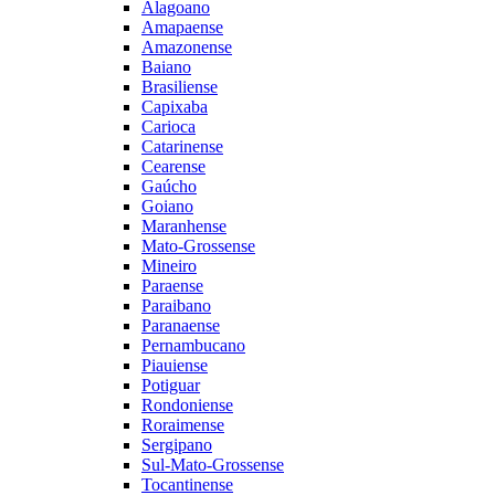
Alagoano
Amapaense
Amazonense
Baiano
Brasiliense
Capixaba
Carioca
Catarinense
Cearense
Gaúcho
Goiano
Maranhense
Mato-Grossense
Mineiro
Paraense
Paraibano
Paranaense
Pernambucano
Piauiense
Potiguar
Rondoniense
Roraimense
Sergipano
Sul-Mato-Grossense
Tocantinense