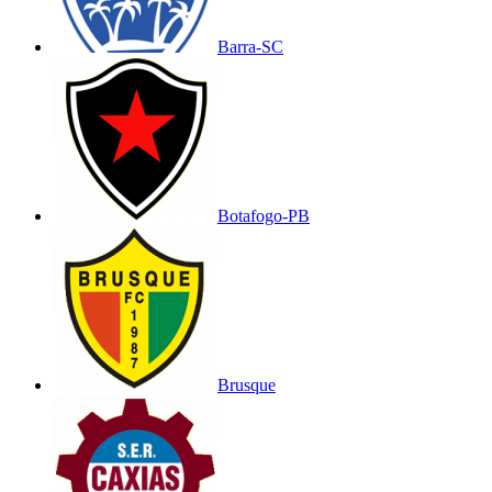
Barra-SC
Botafogo-PB
Brusque