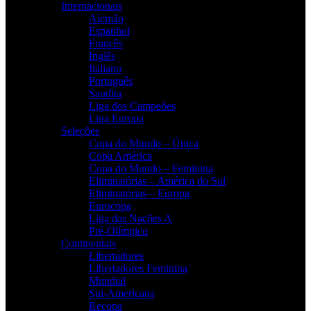
Internacionais
Alemão
Espanhol
Francês
Inglês
Italiano
Português
Saudita
Liga dos Campeões
Liga Europa
Seleções
Copa do Mundo – Única
Copa América
Copa do Mundo – Feminina
Eliminatórias – América do Sul
Eliminatórias – Europa
Eurocopa
Liga das Nações A
Pré-Olímpico
Continentais
Libertadores
Libertadores Feminina
Mundial
Sul-Americana
Recopa