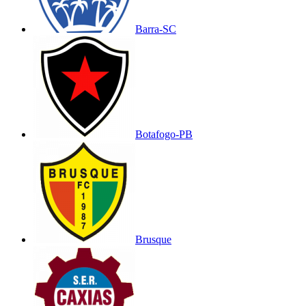
Barra-SC
Botafogo-PB
Brusque