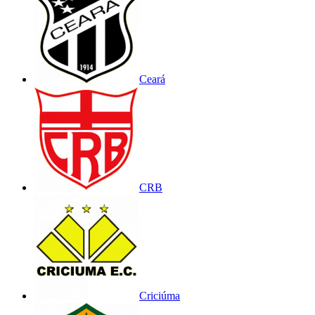
Ceará
CRB
Criciúma