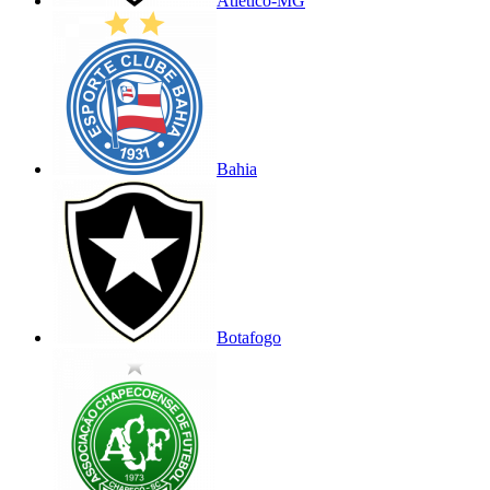
Atlético-MG
Bahia
Botafogo