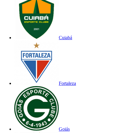
Cuiabá
Fortaleza
Goiás