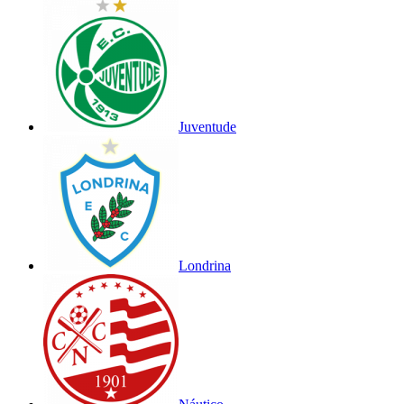
Juventude
Londrina