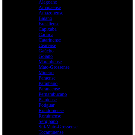
Alagoano
Amapaense
Amazonense
Baiano
Brasiliense
Capixaba
Carioca
Catarinense
Cearense
Gaúcho
Goiano
Maranhense
Mato-Grossense
Mineiro
Paraense
Paraibano
Paranaense
Pernambucano
Piauiense
Potiguar
Rondoniense
Roraimense
Sergipano
Sul-Mato-Grossense
Tocantinense