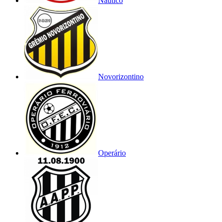
Náutico
Novorizontino
Operário