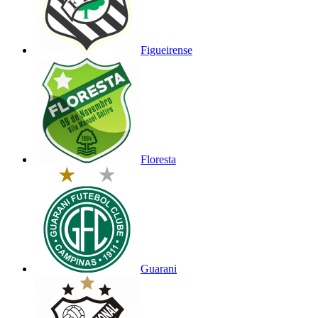
Figueirense
Floresta
Guarani