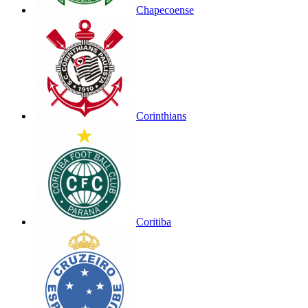
Chapecoense
Corinthians
Coritiba