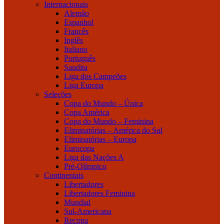
Internacionais
Alemão
Espanhol
Francês
Inglês
Italiano
Português
Saudita
Liga dos Campeões
Liga Europa
Seleções
Copa do Mundo – Única
Copa América
Copa do Mundo – Feminina
Eliminatórias – América do Sul
Eliminatórias – Europa
Eurocopa
Liga das Nações A
Pré-Olímpico
Continentais
Libertadores
Libertadores Feminina
Mundial
Sul-Americana
Recopa