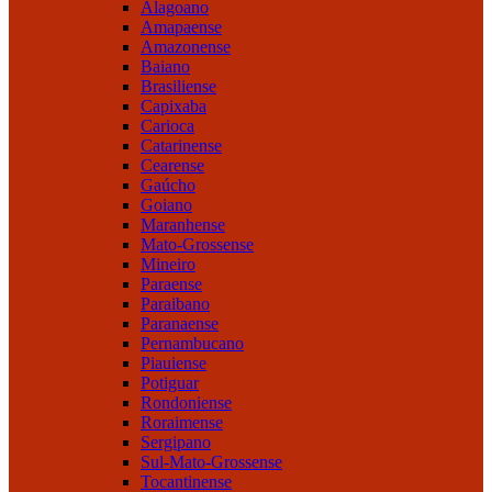
Alagoano
Amapaense
Amazonense
Baiano
Brasiliense
Capixaba
Carioca
Catarinense
Cearense
Gaúcho
Goiano
Maranhense
Mato-Grossense
Mineiro
Paraense
Paraibano
Paranaense
Pernambucano
Piauiense
Potiguar
Rondoniense
Roraimense
Sergipano
Sul-Mato-Grossense
Tocantinense