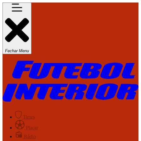
Fechar Menu
Times
Placar
Rádio