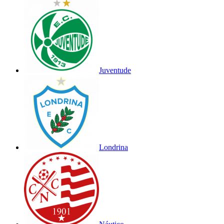
Juventude
Londrina