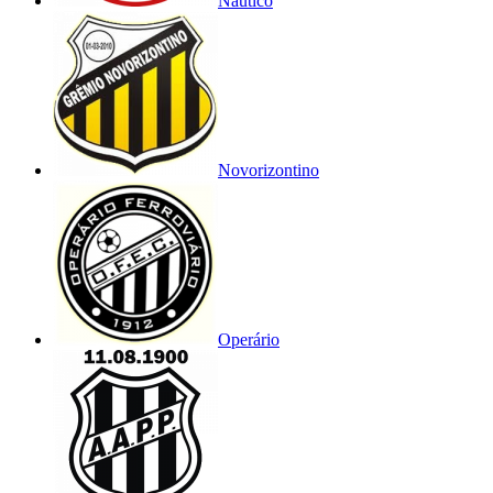
Náutico
Novorizontino
Operário