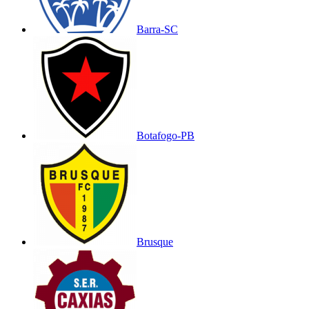
Barra-SC
Botafogo-PB
Brusque