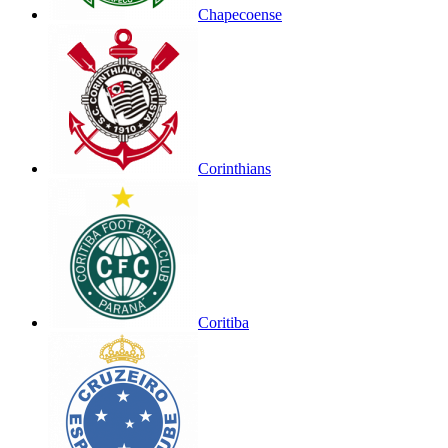
Chapecoense
Corinthians
Coritiba