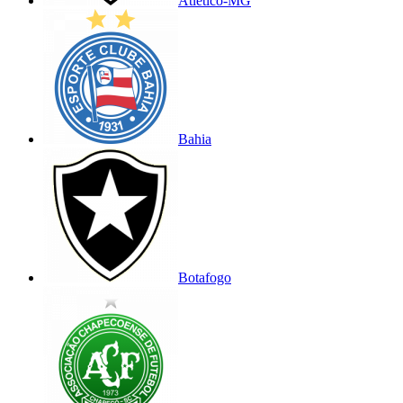
Atlético-MG
Bahia
Botafogo