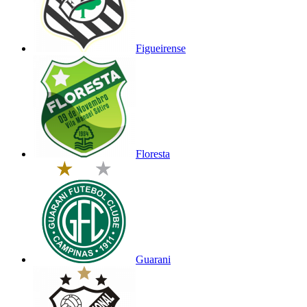
Figueirense
Floresta
Guarani