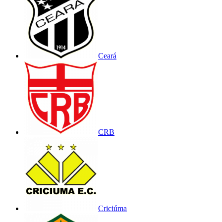
Ceará
CRB
Criciúma