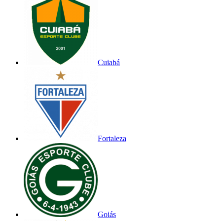
Cuiabá
Fortaleza
Goiás