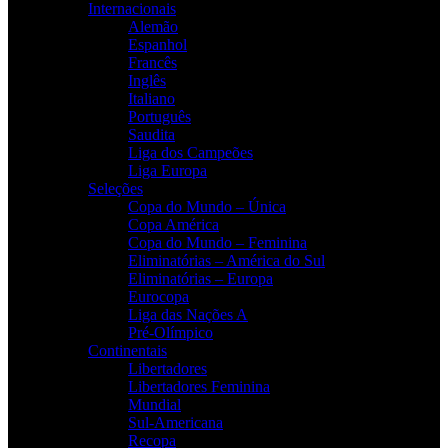
Internacionais
Alemão
Espanhol
Francês
Inglês
Italiano
Português
Saudita
Liga dos Campeões
Liga Europa
Seleções
Copa do Mundo – Única
Copa América
Copa do Mundo – Feminina
Eliminatórias – América do Sul
Eliminatórias – Europa
Eurocopa
Liga das Nações A
Pré-Olímpico
Continentais
Libertadores
Libertadores Feminina
Mundial
Sul-Americana
Recopa