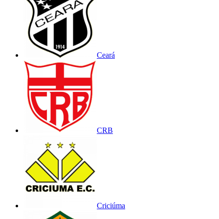
Ceará
CRB
Criciúma