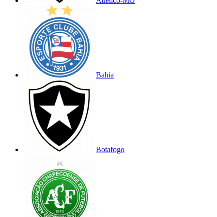
Atlético-MG
Bahia
Botafogo