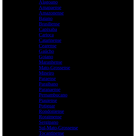
Alagoano
Amapaense
Amazonense
Baiano
Brasiliense
Capixaba
Carioca
Catarinense
Cearense
Gaúcho
Goiano
Maranhense
Mato-Grossense
Mineiro
Paraense
Paraibano
Paranaense
Pernambucano
Piauiense
Potiguar
Rondoniense
Roraimense
Sergipano
Sul-Mato-Grossense
Tocantinense