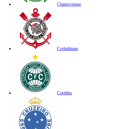
Chapecoense
Corinthians
Coritiba