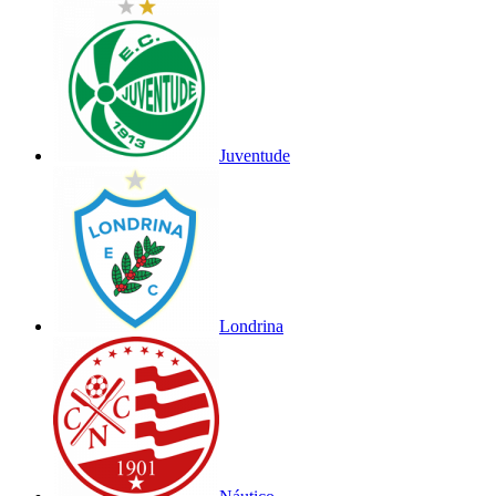
Juventude
Londrina