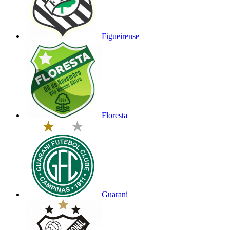
Figueirense
Floresta
Guarani