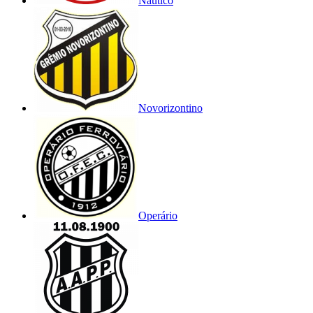
Náutico
Novorizontino
Operário