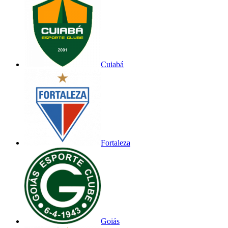
Cuiabá
Fortaleza
Goiás